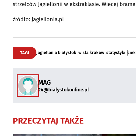
strzelców Jagiellonii w ekstraklasie. Więcej brame
źródło: Jagiellonia.pl
TAGI
jagiellonia białystok
wisła kraków
statystyki
ciek
MAG
24@bialystokonline.pl
PRZECZYTAJ TAKŻE