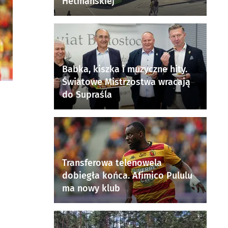
Hetmańskiej
Babka, kiszka i muzyczne hity.
Światowe Mistrzostwa wracają
do Supraśla
Transferowa telenowela
dobiegła końca. Afimico Pululu
ma nowy klub