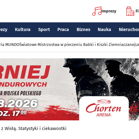
Imprezy
F
rezy
Kultura
Sport
Praca
Biznes
Nauka
Nierucho
eria MUNDO
Światowe Mistrzostwa w pieczeniu Babki i Kiszki Ziemniaczanej
Le
 z Wisłą. Statystyki i ciekawostki