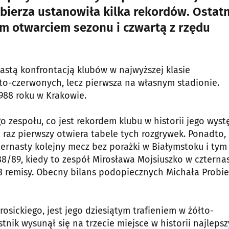
bierza ustanowiła kilka rekordów. Ostatn
m otwarciem sezonu i czwartą z rzędu
ynastą konfrontacją klubów w najwyższej klasie
to-czerwonych, lecz pierwsza na własnym stadionie.
1988 roku w Krakowie.
o zespołu, co jest rekordem klubu w historii jego wys
o raz pierwszy otwiera tabele tych rozgrywek. Ponadto,
ternasty kolejny mecz bez porażki w Białymstoku i tym
8/89, kiedy to zespół Mirosława Mojsiuszko w czterna
3 remisy. Obecny bilans podopiecznych Michała Probie
osickiego, jest jego dziesiątym trafieniem w żółto-
nik wysunął się na trzecie miejsce w historii najleps