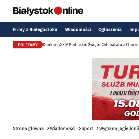
Firmy z Białegostoku
Wiadomości
Ogłoszenia
Imp
Konkursy
XXIV Podlaskie Święto Chleba
Lato z Churr
POLECAMY
Strona główna
Wiadomości
Sport
Wygrana Jagiellonii