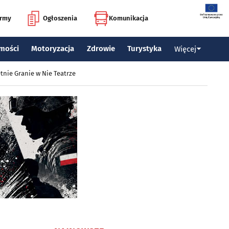
irmy
Ogłoszenia
Komunikacja
mości
Motoryzacja
Zdrowie
Turystyka
Więcej
tnie Granie w Nie Teatrze