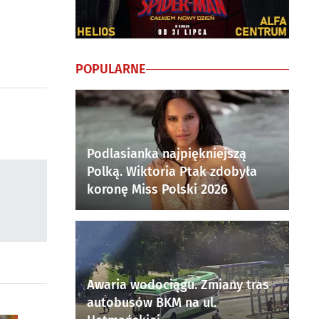
POPULARNE
Podlasianka najpiękniejszą
Polką. Wiktoria Ptak zdobyła
koronę Miss Polski 2026
Awaria wodociągu. Zmiany tras
autobusów BKM na ul.