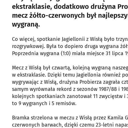
ekstraklasie, dodatkowo drużyna Pro
mecz żółto-czerwonych był najlepszy
wygraną.
Co więcej, spotkanie Jagiellonii z Wisłą było trz
rozgrywkowej. Była to dopiero druga wygrana żół
Poprzednia wygrana (1:0) miała miejsce 31 lipca 
Mecz z Wisłą był czwartą, kolejną wygraną naszeg
w ekstraklasie. Dzięki temu Jagiellonia również p
wygrywając z Wisłą, drużyna Probierza zagrała cz
samym wyrównała rekord z sezonów 1987/88 i 198
kolejnych spotkaniach zanotował 11 zwycięstw i 
to 9 wygranych i 5 remisów.
Bramka strzelona w meczu z Wisłą przez Kamila Gr
czerwonych barwach, dzięki czemu 23-letni napast