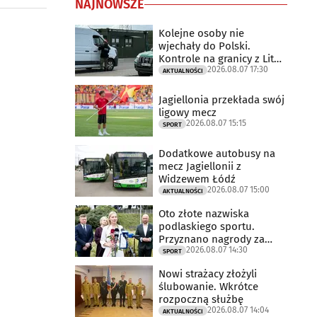
NAJNOWSZE
Kolejne osoby nie
wjechały do Polski.
Kontrole na granicy z Litwą
2026.08.07 17:30
trwają
AKTUALNOŚCI
Jagiellonia przekłada swój
ligowy mecz
2026.08.07 15:15
SPORT
Dodatkowe autobusy na
mecz Jagiellonii z
Widzewem Łódź
2026.08.07 15:00
AKTUALNOŚCI
Oto złote nazwiska
podlaskiego sportu.
Przyznano nagrody za
2026.08.07 14:30
2025 rok
SPORT
Nowi strażacy złożyli
ślubowanie. Wkrótce
rozpoczną służbę
2026.08.07 14:04
AKTUALNOŚCI