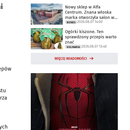
i
Nowy sklep w Alfa
Centrum. Znana włoska
marka otworzyła salon w
2026.08.07 14:00
Białymstoku
BIZNES
Ogórki kiszone. Ten
sprawdzony przepis warto
znać
2026.08.07 13:40
KULINARIA
WIĘCEJ WIADOMOŚCI
tępów
stu
rza
zych