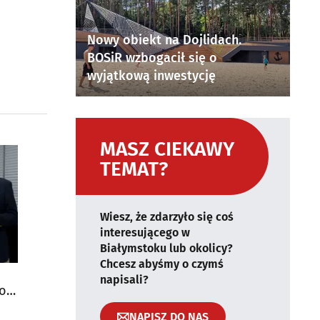
Nowy obiekt na Dojlidach.
BOSiR wzbogacił się o
wyjątkową inwestycję
MASZ CIEKAWY
TEMAT?
Wiesz, że zdarzyło się coś
interesującego w
Białymstoku lub okolicy?
Chcesz abyśmy o czymś
napisali?
do
NAPISZ DO NAS