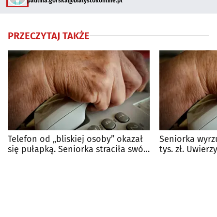
paulina.gorska@bialystokonline.pl
PRZECZYTAJ TAKŻE
Telefon od „bliskiej osoby” okazał
Seniorka wyrz
się pułapką. Seniorka straciła swój
tys. zł. Uwierz
majątek