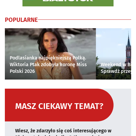
POPULARNE
Podlasianka najpiękniejszą Polką.
Wiktoria Ptak zdobyła koronę Miss
Weekend w Biał
Polski 2026
Sprawdź przegl
MASZ CIEKAWY TEMAT?
Wiesz, że zdarzyło się coś interesującego w