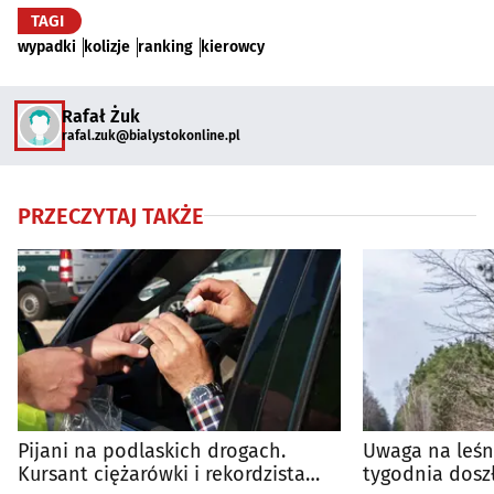
TAGI
wypadki
kolizje
ranking
kierowcy
Rafał Żuk
rafal.zuk@bialystokonline.pl
PRZECZYTAJ TAKŻE
Pijani na podlaskich drogach.
Uwaga na leśn
Kursant ciężarówki i rekordzista
tygodnia doszł