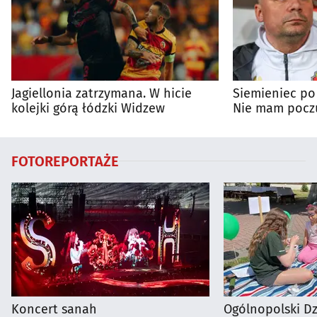
Jagiellonia zatrzymana. W hicie
Siemieniec po
kolejki górą łódzki Widzew
Nie mam poczu
na porażkę
FOTOREPORTAŻE
Koncert sanah
Ogólnopolski D