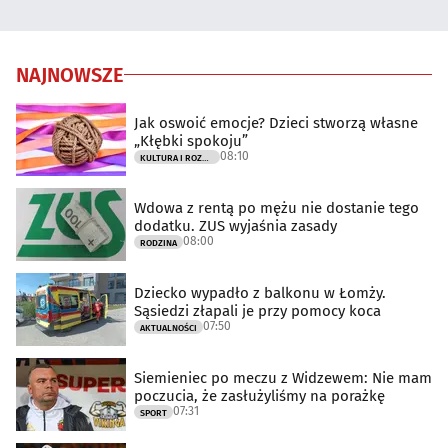
NAJNOWSZE
Jak oswoić emocje? Dzieci stworzą własne
„Kłębki spokoju”
08:10
KULTURA I ROZRYWKA
Wdowa z rentą po mężu nie dostanie tego
dodatku. ZUS wyjaśnia zasady
08:00
RODZINA
Dziecko wypadło z balkonu w Łomży.
Sąsiedzi złapali je przy pomocy koca
07:50
AKTUALNOŚCI
Siemieniec po meczu z Widzewem: Nie mam
poczucia, że zasłużyliśmy na porażkę
07:31
SPORT