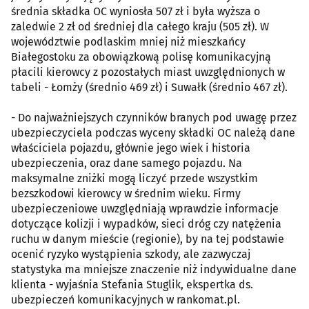
średnia składka OC wyniosła 507 zł i była wyższa o
zaledwie 2 zł od średniej dla całego kraju (505 zł). W
województwie podlaskim mniej niż mieszkańcy
Białegostoku za obowiązkową polisę komunikacyjną
płacili kierowcy z pozostałych miast uwzględnionych w
tabeli - Łomży (średnio 469 zł) i Suwałk (średnio 467 zł).
- Do najważniejszych czynników branych pod uwagę przez
ubezpieczyciela podczas wyceny składki OC należą dane
właściciela pojazdu, głównie jego wiek i historia
ubezpieczenia, oraz dane samego pojazdu. Na
maksymalne zniżki mogą liczyć przede wszystkim
bezszkodowi kierowcy w średnim wieku. Firmy
ubezpieczeniowe uwzględniają wprawdzie informacje
dotyczące kolizji i wypadków, sieci dróg czy natężenia
ruchu w danym mieście (regionie), by na tej podstawie
ocenić ryzyko wystąpienia szkody, ale zazwyczaj
statystyka ma mniejsze znaczenie niż indywidualne dane
klienta - wyjaśnia Stefania Stuglik, ekspertka ds.
ubezpieczeń komunikacyjnych w rankomat.pl.