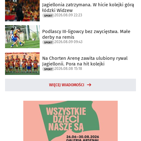
Jagiellonia zatrzymana. W hicie kolejki górą
łódzki Widzew
2026.08.09 22:23
SPORT
Podlascy III-ligowcy bez zwycięstwa. Małe
derby na remis
2026.08.09 09:43
SPORT
Na Chorten Arenę zawita ulubiony rywal
Jagiellonii. Pora na hit kolejki
2026.08.08 15:18
SPORT
WIĘCEJ WIADOMOŚCI