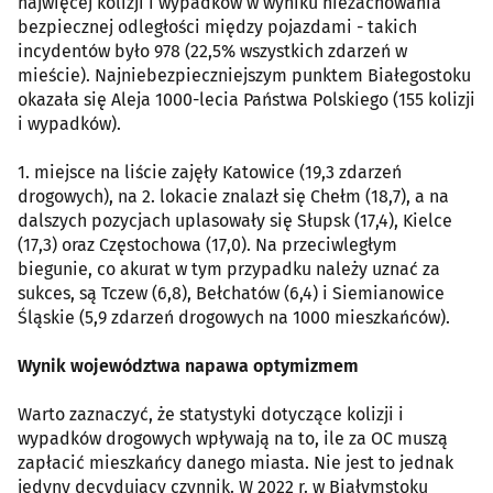
najwięcej kolizji i wypadków w wyniku niezachowania
bezpiecznej odległości między pojazdami - takich
incydentów było 978 (22,5% wszystkich zdarzeń w
mieście). Najniebezpieczniejszym punktem Białegostoku
okazała się Aleja 1000-lecia Państwa Polskiego (155 kolizji
i wypadków).
1. miejsce na liście zajęły Katowice (19,3 zdarzeń
drogowych), na 2. lokacie znalazł się Chełm (18,7), a na
dalszych pozycjach uplasowały się Słupsk (17,4), Kielce
(17,3) oraz Częstochowa (17,0). Na przeciwległym
biegunie, co akurat w tym przypadku należy uznać za
sukces, są Tczew (6,8), Bełchatów (6,4) i Siemianowice
Śląskie (5,9 zdarzeń drogowych na 1000 mieszkańców).
Wynik województwa napawa optymizmem
Warto zaznaczyć, że statystyki dotyczące kolizji i
wypadków drogowych wpływają na to, ile za OC muszą
zapłacić mieszkańcy danego miasta. Nie jest to jednak
jedyny decydujący czynnik. W 2022 r. w Białymstoku