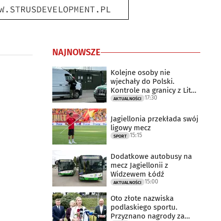
NAJNOWSZE
Kolejne osoby nie
wjechały do Polski.
Kontrole na granicy z Litwą
17:30
trwają
AKTUALNOŚCI
Jagiellonia przekłada swój
ligowy mecz
15:15
SPORT
Dodatkowe autobusy na
mecz Jagiellonii z
Widzewem Łódź
15:00
AKTUALNOŚCI
Oto złote nazwiska
podlaskiego sportu.
Przyznano nagrody za