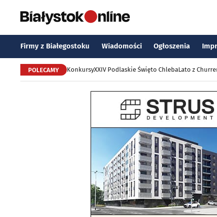
Firmy z Białegostoku
Wiadomości
Ogłoszenia
Imp
Konkursy
XXIV Podlaskie Święto Chleba
Lato z Churr
POLECAMY