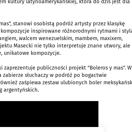
em kultury latynoamerykańskiej, która do dziś jest dla
mas", stanowi osobistą podróż artysty przez klasykę
e kompozycje inspirowane różnorodnymi rytmami i styl
, tangiem, walcem wenezuelskim, mambem, maxixem,
ektu Masecki nie tylko interpretuje znane utwory, ale
e, unikatowe kompozycje.
zaprezentuje publiczności projekt "B oleros y mas". W
a zabierze słuchaczy w podróż po bogactwie
e również zaśpiewa zestaw ulubionych boler meksykańsk
g argentyńskich.