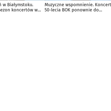
ń w Białymstoku.
Muzyczne wspomnienie. Koncer
sezon koncertów w
50-lecia BOK ponownie do
macji
obejrzenia