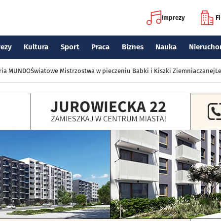
Imprezy
F
rezy
Kultura
Sport
Praca
Biznes
Nauka
Nierucho
eria MUNDO
Światowe Mistrzostwa w pieczeniu Babki i Kiszki Ziemniaczanej
Le