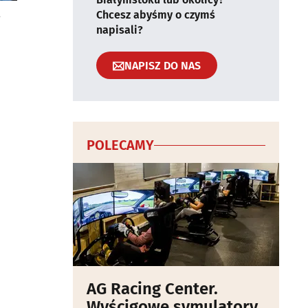
t
Chcesz abyśmy o czymś
napisali?
NAPISZ DO NAS
POLECAMY
AG Racing Center.
Wyścigowe symulatory