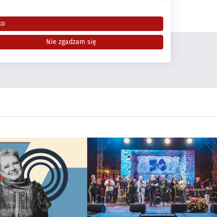
Ośrodek Kultury
muzyka
koncert
Marcin Masecki Trio
ko
Nie zgadzam się
i
różnych źródeł