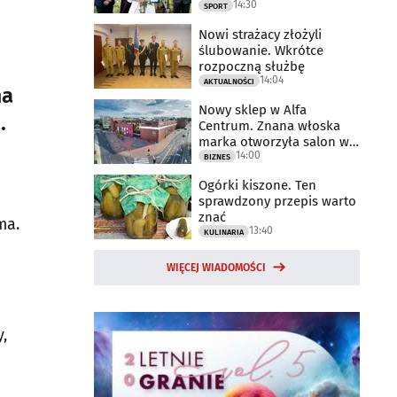
14:30
2025 rok
SPORT
Nowi strażacy złożyli
ślubowanie. Wkrótce
rozpoczną służbę
14:04
AKTUALNOŚCI
ma
Nowy sklep w Alfa
.
Centrum. Znana włoska
marka otworzyła salon w
14:00
Białymstoku
BIZNES
Ogórki kiszone. Ten
sprawdzony przepis warto
znać
ma.
13:40
KULINARIA
WIĘCEJ WIADOMOŚCI
,