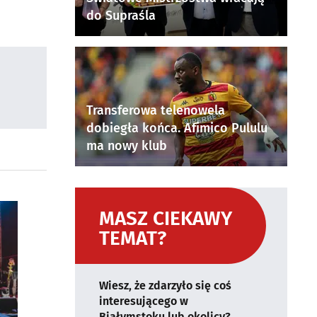
do Supraśla
Transferowa telenowela
dobiegła końca. Afimico Pululu
ma nowy klub
MASZ CIEKAWY
TEMAT?
Wiesz, że zdarzyło się coś
interesującego w
Białymstoku lub okolicy?