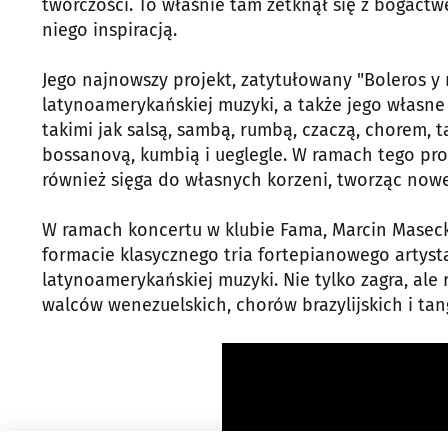
twórczości. To właśnie tam zetknął się z bogactw
niego inspiracją.
Jego najnowszy projekt, zatytułowany "Boleros y 
latynoamerykańskiej muzyki, a także jego własn
takimi jak salsą, sambą, rumbą, czaczą, chorem
bossanovą, kumbią i ueglegle. W ramach tego proj
również sięga do własnych korzeni, tworząc now
W ramach koncertu w klubie Fama, Marcin Masecki 
formacie klasycznego tria fortepianowego artyst
latynoamerykańskiej muzyki. Nie tylko zagra, al
walców wenezuelskich, chorów brazylijskich i tan