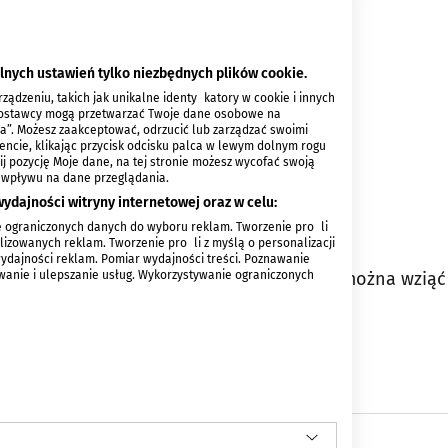
lnych ustawień tylko niezbędnych plików cookie.
ądzeniu, takich jak unikalne identyfikatory w cookie i innych
 dostawcy mogą przetwarzać Twoje dane osobowe na
ia”. Możesz zaakceptować, odrzucić lub zarządzać swoimi
encie, klikając przycisk odcisku palca w lewym dolnym rogu
knij pozycję Moje dane, na tej stronie możesz wycofać swoją
 wpływu na dane przeglądania.
ydajności witryny internetowej oraz w celu:
 ograniczonych danych do wyboru reklam. Tworzenie profili
izowanych reklam. Tworzenie profili z myślą o personalizacji
wydajności reklam. Pomiar wydajności treści. Poznawanie
ywanie i ulepszanie usług. Wykorzystywanie ograniczonych
proszenia na wydarzenie. Aby je zdobyć, można wziąć
Trio