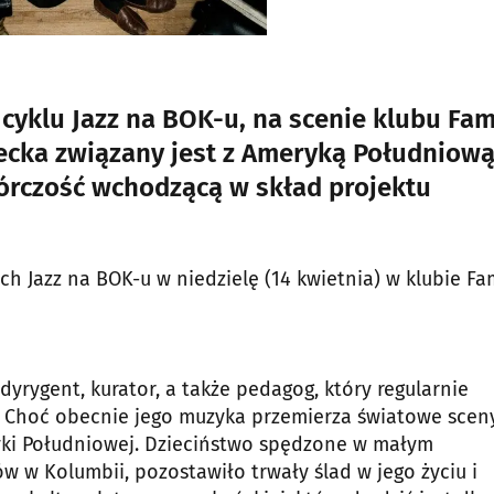
yklu Jazz na BOK-u, na scenie klubu Fa
iecka związany jest z Ameryką Południową
wórczość wchodzącą w skład projektu
h Jazz na BOK-u w niedzielę (14 kwietnia) w klubie Fa
dyrygent, kurator, a także pedagog, który regularnie
. Choć obecnie jego muzyka przemierza światowe sceny
yki Południowej. Dzieciństwo spędzone w małym
w Kolumbii, pozostawiło trwały ślad w jego życiu i