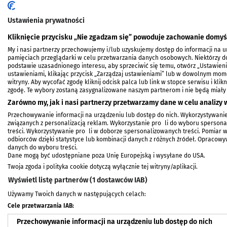
Ustawienia prywatności
Kliknięcie przycisku „Nie zgadzam się” powoduje zachowanie domyś
My i nasi partnerzy przechowujemy i/lub uzyskujemy dostęp do informacji na urz
pamięciach przeglądarki w celu przetwarzania danych osobowych. Niektórzy
podstawie uzasadnionego interesu, aby sprzeciwić się temu, otwórz „Ustawien
ustawieniami, klikając przycisk „Zarządzaj ustawieniami” lub w dowolnym mom
witryny. Aby wycofać zgodę kliknij odcisk palca lub link w stopce serwisu i kli
zgodę. Te wybory zostaną zasygnalizowane naszym partnerom i nie będą miały
Zarówno my, jak i nasi partnerzy przetwarzamy dane w celu analizy w
Przechowywanie informacji na urządzeniu lub dostęp do nich. Wykorzystywanie
związanych z personalizacją reklam. Wykorzystanie profili do wyboru spersonal
treści. Wykorzystywanie profili w doborze spersonalizowanych treści. Pomiar 
odbiorców dzięki statystyce lub kombinacji danych z różnych źródeł. Opracow
Organizujemy konkurs, w którym można wygrać za
danych do wyboru treści.
w konkursie dostępnym
TUTAJ
.
Dane mogą być udostępniane poza Unię Europejską i wysyłane do USA.
Twoja zgoda i polityka cookie dotyczą wyłącznie tej witryny/aplikacji.
Więcej informacji:
Jazz na BOK-u: Marcin Masecki 
Wyświetl listę partnerów (1 dostawców IAB)
Używamy Twoich danych w następujących celach:
Cele przetwarzania IAB:
Przechowywanie informacji na urządzeniu lub dostęp do nich