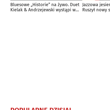
Użycie dokładnych danych geolokalizacyjnych
Bluesowe „Historie” na żywo. Duet
Jazzowa jesie
Kielak & Andrzejewski wystąpi w
Ruszył nowy 
Identyfikowanie urządzeń na podstawie aktywnie żądanych infor
Białymstoku
BOK-u
Cele przetwarzania inne niż IAB:
Niezbędne
Wydajność (Performance)
Funkcjonalne
Reklama / śledzenie