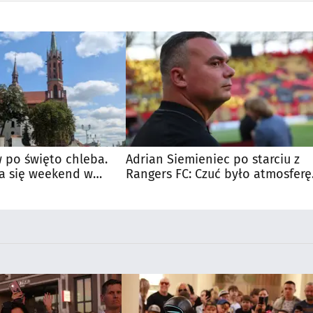
 po święto chleba.
Adrian Siemieniec po starciu z
a się weekend w
Rangers FC: Czuć było atmosferę
dużego meczu