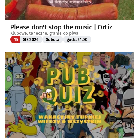
Please don't stop the music | Ortiz
Klubowe, taneczne, granie do piwa
15
SIE 2026
Sobota
godz. 21:00