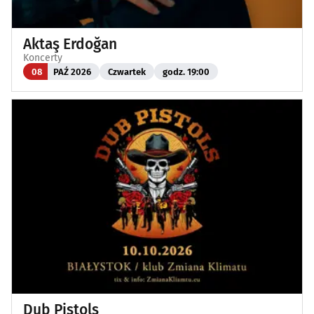
Aktaş Erdoğan
Koncerty
08
PAŹ 2026
Czwartek
godz. 19:00
Dub Pistols