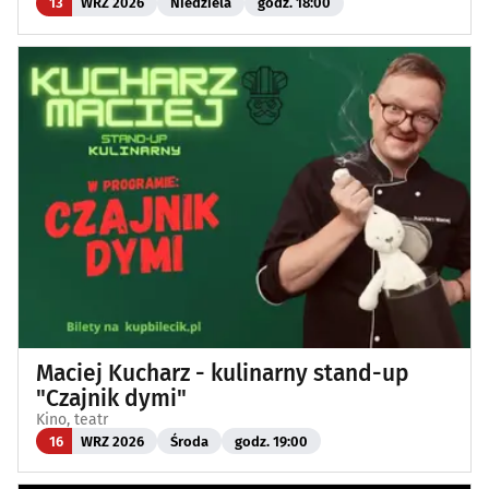
13
WRZ 2026
Niedziela
godz. 18:00
Maciej Kucharz - kulinarny stand-up
"Czajnik dymi"
Kino, teatr
16
WRZ 2026
Środa
godz. 19:00