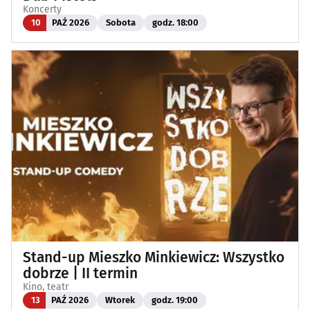
Koncerty
10
PAŹ 2026
Sobota
godz. 18:00
Stand-up Mieszko Minkiewicz: Wszystko
dobrze | II termin
Kino, teatr
13
PAŹ 2026
Wtorek
godz. 19:00