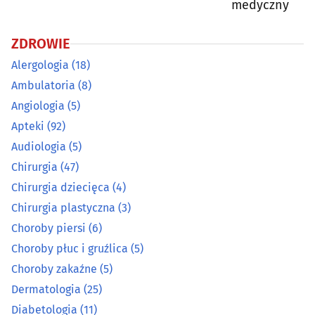
medyczny
Dermatologia
(25)
ZDROWIE
Alergologia
(18)
Diabetologia
(11)
Ambulatoria
(8)
Angiologia
(5)
Diagnostyka obrazowa
(23)
Apteki
(92)
Dietetyka, zdrowa żywność
(26)
Audiologia
(5)
Chirurgia
(47)
Endokrynologia
(16)
Chirurgia dziecięca
(4)
Chirurgia plastyczna
(3)
Farmaceutyka - hurt
(5)
Choroby piersi
(6)
Choroby płuc i gruźlica
(5)
Foniatria
(9)
Choroby zakaźne
(5)
Gastroenterologia
(8)
Dermatologia
(25)
Diabetologia
(11)