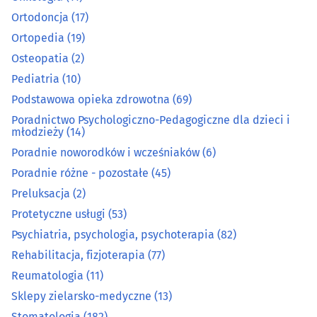
Ortodoncja
(17)
Medyczna aparatura i materiały
(16)
Ortopedia
(19)
Osteopatia
(2)
Medyczny i rehabilitacyjny sprzęt
(35)
Pediatria
(10)
Nefrologia
(5)
Podstawowa opieka zdrowotna
(69)
Poradnictwo Psychologiczno-Pedagogiczne dla dzieci i
Neurochirurgia
(4)
młodzieży
(14)
Poradnie noworodków i wcześniaków
(6)
Neurologia
(21)
Poradnie różne - pozostałe
(45)
Preluksacja
(2)
Okulistyka
(30)
Protetyczne usługi
(53)
Psychiatria, psychologia, psychoterapia
(82)
Onkologia
(11)
Rehabilitacja, fizjoterapia
(77)
Ortodoncja
(17)
Reumatologia
(11)
Sklepy zielarsko-medyczne
(13)
Ortopedia
(19)
Stomatologia
(182)