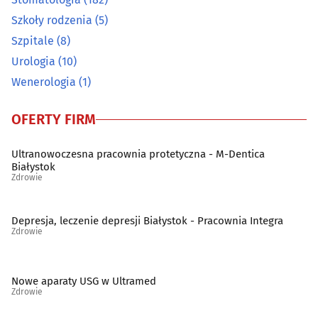
Szkoły rodzenia
(5)
Osteopatia
(2)
Szpitale
(8)
Urologia
(10)
Pediatria
(10)
Wenerologia
(1)
Podstawowa opieka zdrowotna
(69)
OFERTY FIRM
Poradnictwo Psychologiczno-Pedagogiczne dla dzieci i
młodzieży
(14)
Ultranowoczesna pracownia protetyczna - M-Dentica
Białystok
Zdrowie
Poradnie noworodków i wcześniaków
(6)
Depresja, leczenie depresji Białystok - Pracownia Integra
Poradnie różne - pozostałe
(45)
Zdrowie
Preluksacja
(2)
Nowe aparaty USG w Ultramed
Zdrowie
Protetyczne usługi
(53)