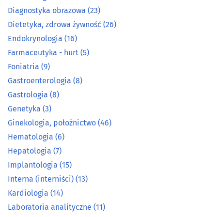
Gastrologia
(8)
Diagnostyka obrazowa
(23)
Dietetyka, zdrowa żywność
(26)
Genetyka
(3)
Endokrynologia
(16)
Farmaceutyka - hurt
(5)
Ginekologia, położnictwo
(46)
Foniatria
(9)
Hematologia
(6)
Gastroenterologia
(8)
Gastrologia
(8)
Hepatologia
(7)
Genetyka
(3)
Ginekologia, położnictwo
(46)
Implantologia
(15)
Hematologia
(6)
Hepatologia
(7)
Interna (interniści)
(13)
Implantologia
(15)
Kardiologia
(14)
Interna (interniści)
(13)
Kardiologia
(14)
Laboratoria analityczne
(11)
Laboratoria analityczne
(11)