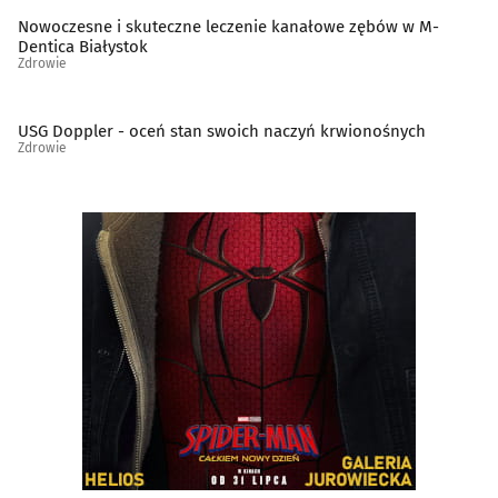
Psychiatria, psychologia, psychoterapia
(82)
Nowoczesne i skuteczne leczenie kanałowe zębów w M-
Dentica Białystok
Zdrowie
Rehabilitacja, fizjoterapia
(77)
USG Doppler - oceń stan swoich naczyń krwionośnych
Reumatologia
(11)
Zdrowie
Sklepy zielarsko-medyczne
(13)
Stomatologia
(182)
Szkoły rodzenia
(5)
Szpitale
(8)
Urologia
(10)
Wenerologia
(1)