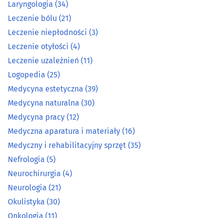
Laryngologia
(34)
Laryngologia
(34)
Leczenie bólu
(21)
Leczenie niepłodności
(3)
Leczenie bólu
(21)
Leczenie otyłości
(4)
Leczenie niepłodności
(3)
Leczenie uzależnień
(11)
Logopedia
(25)
Leczenie otyłości
(4)
Medycyna estetyczna
(39)
Medycyna naturalna
(30)
Leczenie uzależnień
(11)
Medycyna pracy
(12)
Medyczna aparatura i materiały
(16)
Logopedia
(25)
Medyczny i rehabilitacyjny sprzęt
(35)
Medycyna estetyczna
(39)
Nefrologia
(5)
Neurochirurgia
(4)
Medycyna naturalna
(30)
Neurologia
(21)
Okulistyka
(30)
Medycyna pracy
(12)
Onkologia
(11)