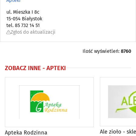
Apteki
Angiologia
ul. Mieszka I 8c
(5)
15-054 Białystok
tel. 85 732 14 51
Apteki
(92)
Zgłoś do aktualizacji
Audiologia
(5)
Ilość wyświetleń:
8760
Chirurgia
(47)
ZOBACZ INNE -
APTEKI
Chirurgia dziecięca
(4)
Chirurgia plastyczna
(3)
Choroby piersi
(6)
Choroby płuc i gruźlica
(5)
Ale zioło - skl
Apteka Rodzinna
Choroby zakaźne
(5)