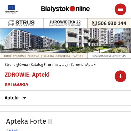
Strona główna
Katalog Firm i Instytucji
Zdrowie
Apteki
ZDROWIE
:
Apteki
KATEGORIA
Apteki
Alergologia
(18)
Apteka Forte II
Ambulatoria
(8)