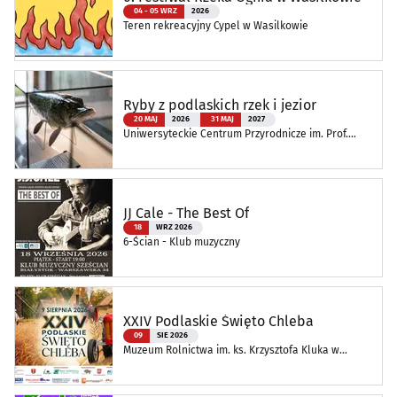
04 - 05 WRZ
2026
Teren rekreacyjny Cypel w Wasilkowie
Ryby z podlaskich rzek i jezior
20 MAJ
2026
31 MAJ
2027
Uniwersyteckie Centrum Przyrodnicze im. Prof.
Andrzeja Myrchy
JJ Cale - The Best Of
18
WRZ 2026
6-Ścian - Klub muzyczny
XXIV Podlaskie Święto Chleba
09
SIE 2026
Muzeum Rolnictwa im. ks. Krzysztofa Kluka w
Ciechanowcu