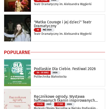
24 - 25 PAŹ
2026
Teatr Dramatyczny im. Aleksandra Węgierki
"Matka Courage i jej dzieci" Teatr
Dramatyczny
18
PAŹ 2026
Teatr Dramatyczny im. Aleksandra Węgierki
POPULARNE
Podlaskie Dla Ciebie. Festiwal 2026
04 - 05 WRZ
2026
Politechnika Białostocka
Ręcznikowe ogrody. Wystawa
haftowanych tkanin inspirowanych
naturą
13 LIS
2025
31 SIE
2026
Muzeum Obojga Narodów w Bielsku Podlaskim