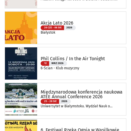
Oddział Muzeum Podlaskiego w Białymstoku
Akcja Lato 2026
26 CZE - 06 SIE
2026
Białystok
Phil Collins / In the Air Tonight
12
WRZ 2026
6-Ścian - Klub muzyczny
Międzynarodowa konferencja naukowa
ATEE Annual Conference 2026
25 - 28 SIE
2026
Uniwersytet w Białymstoku. Wydział Nauk o
Edukacji
6. Festiwal Rzeka Ognia w Wasilkowie