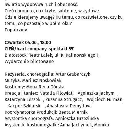
Światło wydobywa ruch i obecność.
Cień chroni to, co ukryte, subtelne, wstydliwe.
Gdzie kierujemy uwagę? Ku temu, co rozświetlone, czy ku
temu, co pozostaje w półmroku?
Popatrzmy.
Czwartek 04.06., 18:00
CIEŃ/h.art company, spektakl 55’
Białostocki Teatr Lalek, ul. K. Kalinowskiego 1,
Wydarzenie biletowane
Reżyseria, choreografia: Artur Grabarczyk
Muzyka: Mariusz Noskowiak
Kostiumy: Mona Rena Górska
Kreacja i taniec: Natalia Filowiat, Agnieszka Jachym ,
Katarzyna Leszek , Zuzanna Strugacz, Wojciech Furman,
Kacper Szklarski , Anastasiia Demydova
Koordynatorka Produkcji: Beata Miernik
Asystentka choreografa: Agnieszka Brzezińska
Asystentki kostiumografki: Anna Jachymek, Monika