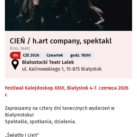
CIEŃ / h.art company, spektakl
Kino, teatr
04
CZE 2026
Czwartek
godz. 18:00
Białostocki Teatr Lalek
ul. Kalinowskiego 1, 15-875 Białystok
Festiwal Kalejdoskop XXIII, Białystok 4-7. czerwca 2026
r.
Zapraszamy na cztery dni tanecznych wydarzeń w
Białymstoku!
Spektakle, spotkania, działania.
„Światło i cień”