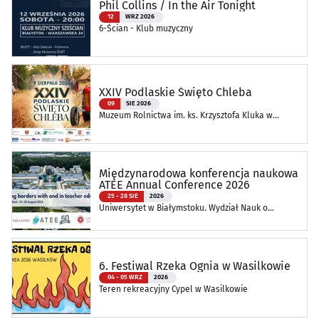
Phil Collins / In the Air Tonight
12
WRZ 2026
6-Ścian - Klub muzyczny
XXIV Podlaskie Święto Chleba
09
SIE 2026
Muzeum Rolnictwa im. ks. Krzysztofa Kluka w
Ciechanowcu
Międzynarodowa konferencja naukowa
ATEE Annual Conference 2026
25 - 28 SIE
2026
Uniwersytet w Białymstoku. Wydział Nauk o
Edukacji
6. Festiwal Rzeka Ognia w Wasilkowie
04 - 05 WRZ
2026
Teren rekreacyjny Cypel w Wasilkowie