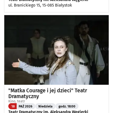
ul. Branickiego 15, 15-085 Białystok
"Matka Courage i jej dzieci" Teatr
Dramatyczny
Kino, teatr
18
PAŹ 2026
Niedziela
godz. 18:00
Teatr Dramatyczny im. Aleksandra Węgierki