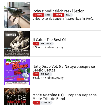
Ryby z podlaskich rzek i jezior
20 MAJ
2026
31 MAJ
2027
Uniwersyteckie Centrum Przyrodnicze im. Prof.
Andrzeja Myrchy
JJ Cale - The Best Of
18
WRZ 2026
6-Ścian - Klub muzyczny
Italo Disco Vol. 6 / Na żywo zaśpiewa
Sergio Bettas
07
LIS 2026
6-Ścian - Klub muzyczny
Mode Machine (IT) European Depeche
Mode Tribute Band
26
LIS 2026