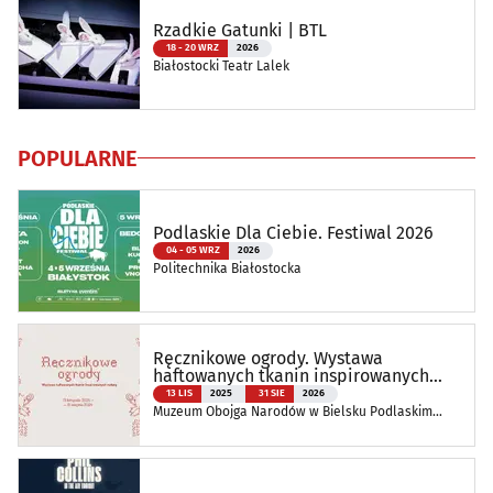
Rzadkie Gatunki | BTL
18 - 20 WRZ
2026
Białostocki Teatr Lalek
POPULARNE
Podlaskie Dla Ciebie. Festiwal 2026
04 - 05 WRZ
2026
Politechnika Białostocka
Ręcznikowe ogrody. Wystawa
haftowanych tkanin inspirowanych
naturą
13 LIS
2025
31 SIE
2026
Muzeum Obojga Narodów w Bielsku Podlaskim
Oddział Muzeum Podlaskiego w Białymstoku