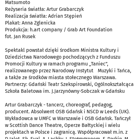
Matsumoto
Reżyseria światła: Artur Grabarczyk
Realizacja światła: Adrian Stępień
Plakat: Anna Zglenicka
Produkcja: h.art company / Grab Art Foundation
fot. Jan Rusek
Spektakl powstał dzięki środkom Ministra Kultury i
Dziedzictwa Narodowego pochodzących z Funduszu
Promocji Kultury w ramach programu „Taniec”,
realizowanego przez Narodowy Instytut Muzyki i Tańca,
a także ze środków miasta stołecznego Warszawa.
Partnerzy: Gdański Teatr Szekspirowski, Ogólnokształcąca
Szkoła Baletowa im. J.Jarzynówny-Sobczak w Gdańsku
Artur Grabarczyk - tancerz, choreograf, pedagog,
producent. Absolwent OSB Gdańsk i NSCD w Leeds (UK).
Wykładowca w UMFC w Warszawie i OSB Gdańsk. Tańczył
w Scottish Dance Theatre, Operze Bałtyckiej i wielu
projektach w Polsce i zagranicą. Współpracował m.in. z
D.Jalet, Sh. Eyal, A. Lachky, J. Strømgrenem, F. Darkin, M.