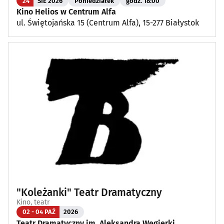
24
SIE 2026
Poniedziałek
godz. 18:00
Kino Helios w Centrum Alfa
ul. Świętojańska 15 (Centrum Alfa), 15-277 Białystok
"Koleżanki" Teatr Dramatyczny
Kino, teatr
02 - 04 PAŹ
2026
Teatr Dramatyczny im. Aleksandra Węgierki