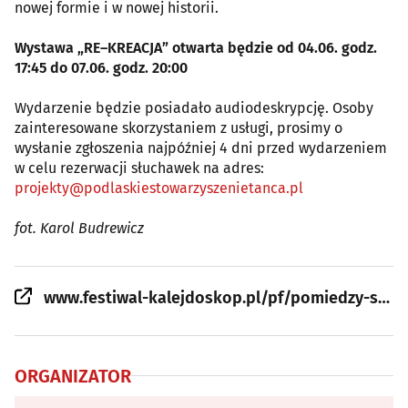
nowej formie i w nowej historii.
Wystawa „RE–KREACJA” otwarta będzie od 04.06. godz.
17:45 do 07.06. godz. 20:00
Wydarzenie będzie posiadało audiodeskrypcję. Osoby
zainteresowane skorzystaniem z usługi, prosimy o
wysłanie zgłoszenia najpóźniej 4 dni przed wydarzeniem
w celu rezerwacji słuchawek na adres:
projekty@podlaskiestowarzyszenietanca.pl
fot. Karol Budrewicz
www.festiwal-kalejdoskop.pl/pf/pomiedzy-swiatami-marlena-jurewicz-spektakl-performatywny-25/
ORGANIZATOR