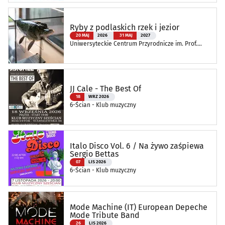
Ryby z podlaskich rzek i jezior
20 MAJ
2026
31 MAJ
2027
Uniwersyteckie Centrum Przyrodnicze im. Prof.
Andrzeja Myrchy
JJ Cale - The Best Of
18
WRZ 2026
6-Ścian - Klub muzyczny
Italo Disco Vol. 6 / Na żywo zaśpiewa
Sergio Bettas
07
LIS 2026
6-Ścian - Klub muzyczny
Mode Machine (IT) European Depeche
Mode Tribute Band
26
LIS 2026