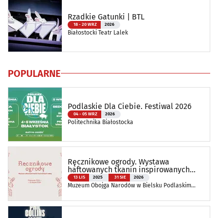
Rzadkie Gatunki | BTL
18 - 20 WRZ
2026
Białostocki Teatr Lalek
POPULARNE
Podlaskie Dla Ciebie. Festiwal 2026
04 - 05 WRZ
2026
Politechnika Białostocka
Ręcznikowe ogrody. Wystawa
haftowanych tkanin inspirowanych
naturą
13 LIS
2025
31 SIE
2026
Muzeum Obojga Narodów w Bielsku Podlaskim
Oddział Muzeum Podlaskiego w Białymstoku