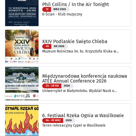
Phil Collins / In the Air Tonight
12
WRZ 2026
6-Ścian - Klub muzyczny
XXIV Podlaskie Święto Chleba
09
SIE 2026
Muzeum Rolnictwa im. ks. Krzysztofa Kluka w
Ciechanowcu
Międzynarodowa konferencja naukowa
ATEE Annual Conference 2026
25 - 28 SIE
2026
Uniwersytet w Białymstoku. Wydział Nauk o
Edukacji
6. Festiwal Rzeka Ognia w Wasilkowie
04 - 05 WRZ
2026
Teren rekreacyjny Cypel w Wasilkowie