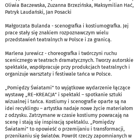
Oliwia Baczewska, Zuzanna Brzezińska, Maksymilian Hać,
Patryk Laudański, Jan Posacki
Małgorzata Bulanda - scenografka i kostiumografka. Jej
prace stały się znakiem rozpoznawczym wielu
przedstawień teatralnych w Polsce i za granicą.
Marlena Jurewicz - choreografka i twórczyni ruchu
scenicznego w teatrach dramatycznych. Tworzy autorskie
spektakle, współpracuje przy produkcjach teatralnych i
organizuje warsztaty i festiwale tańca w Polsce.
„Pomiędzy Światami” to wyjątkowe wydarzenie łączące
wystawę „RE–KREACJA” i spektakl – spotkanie sztuki
wizualnej i tańca. Kostiumy i scenografie oparte są na
idei recyklingu – artystka nadaje nowe życie materiałom
z odzysku. Zatrzymane w czasie kostiumy powracają na
scenę i stają się inspiracją spektaklu. „Pomiędzy
Światami” to opowieść o przemijaniu i transformacji,
przenikaniu się światów. Powrót rzeczy zapomnianych w