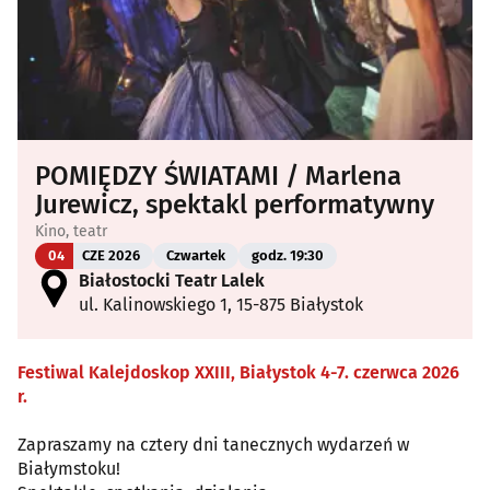
POMIĘDZY ŚWIATAMI / Marlena
Jurewicz, spektakl performatywny
Kino, teatr
04
CZE 2026
Czwartek
godz. 19:30
Białostocki Teatr Lalek
ul. Kalinowskiego 1, 15-875 Białystok
Festiwal Kalejdoskop XXIII, Białystok 4-7. czerwca 2026
r.
Zapraszamy na cztery dni tanecznych wydarzeń w
Białymstoku!