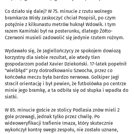
Co działo się dalej? W 75. minucie z rzutu wolnego
bramkarza Wisły zaskoczyć chciał Pospisil, po czym
potężnie z kilkunastu metrów huknął Wdowik. I tym
razem Kamiński był na posterunku, dlatego Żółto-
Czerwoni musieli zadowolić się jedynie rzutem rożnym.
Wydawało się, że Jagiellończycy ze spokojem dowiozą
korzystny dla siebie rezultat, ale wtedy tlen
gospodarzom podał Xavier Dziekoński. 17-latek popełnił
"wielbłąd" przy dośrodkowaniu Szwocha, przez co
końcówka meczu była bardzo nerwowa. Golkiper Jagi
stracił orientację i był pewien, że futbolówka po centrze
minie jego bramkę, a ta odbiła się od słupka i wpadła do
siatki.
W 85. minucie goście ze stolicy Podlasia znów mieli 2
gole przewagi, jednak tylko przez chwilę. Po
wideoweryfikacji trafienie Imaza, który skutecznie
wykończył kontrę swego zespołu, nie zostało uznane,