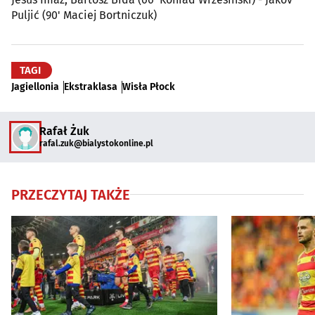
Puljić (90' Maciej Bortniczuk)
TAGI
Jagiellonia
Ekstraklasa
Wisła Płock
Rafał Żuk
rafal.zuk@bialystokonline.pl
PRZECZYTAJ TAKŻE