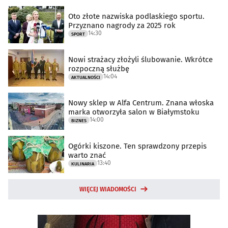
Oto złote nazwiska podlaskiego sportu.
Przyznano nagrody za 2025 rok
14:30
SPORT
Nowi strażacy złożyli ślubowanie. Wkrótce
rozpoczną służbę
14:04
AKTUALNOŚCI
Nowy sklep w Alfa Centrum. Znana włoska
marka otworzyła salon w Białymstoku
14:00
BIZNES
Ogórki kiszone. Ten sprawdzony przepis
warto znać
13:40
KULINARIA
WIĘCEJ WIADOMOŚCI