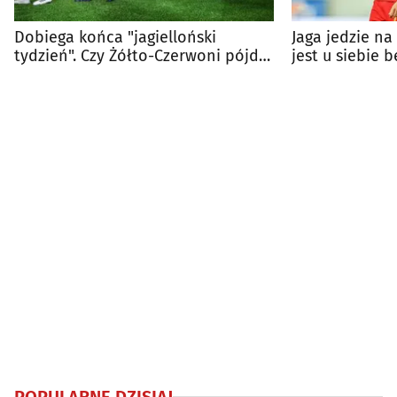
Dobiega końca "jagielloński
Jaga jedzie na 
tydzień". Czy Żółto-Czerwoni pójdą
jest u siebie 
za ciosem?
POPULARNE DZISIAJ