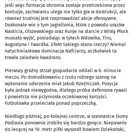
Jeśli więc formacja obronna zostaje przetrzebiona przez
kontuzje, zachwianiu ulega nie tylko gra w destrukcji, ale
również trudniej jest rozprowadzać akcje ofensywne.
Doskonale wie o tym Jagiellonia, która z powodu urazów
Nasticia, Olszewskiego oraz Runje na starcie z Wisłą Płock
musiała wyjść, posiadając w tyłach Wdowika, Tiru,
Augustyna i Twardka. Efekt takiego stanu rzeczy? Niemal
natychmiastowa dominacja Nafciarzy, aczkolwiek ta
trwała zaledwie kwadrans.
Pierwszy groźny strzał gospodarze oddali w 6. minucie
meczu. Po dośrodkowaniu z rzutu rożnego szansę na
wykonanie uderzenia miał Jakub Rzeźniczak. Pozycja
była jednak niewygodna, dlatego próba defensora rywali
z powietrza nie przyniosła oczekiwanej korzyści.
Futbolówka przeleciała ponad poprzeczką.
Niedługo później, po kolejnej centrze, w szesnastce Dumy
Podlasia ponownie zrobiło się bardzo gorąco. Niepewnie
do lecącej na 10. metr piłki wyszedł bowiem Dziekoński,