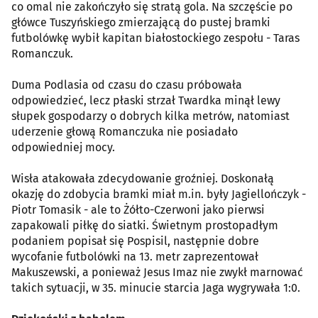
co omal nie zakończyło się stratą gola. Na szczęście po
główce Tuszyńskiego zmierzającą do pustej bramki
futbolówkę wybił kapitan białostockiego zespołu - Taras
Romanczuk.
Duma Podlasia od czasu do czasu próbowała
odpowiedzieć, lecz płaski strzał Twardka minął lewy
słupek gospodarzy o dobrych kilka metrów, natomiast
uderzenie głową Romanczuka nie posiadało
odpowiedniej mocy.
Wisła atakowała zdecydowanie groźniej. Doskonałą
okazję do zdobycia bramki miał m.in. były Jagiellończyk -
Piotr Tomasik - ale to Żółto-Czerwoni jako pierwsi
zapakowali piłkę do siatki. Świetnym prostopadłym
podaniem popisał się Pospisil, następnie dobre
wycofanie futbolówki na 13. metr zaprezentował
Makuszewski, a ponieważ Jesus Imaz nie zwykł marnować
takich sytuacji, w 35. minucie starcia Jaga wygrywała 1:0.