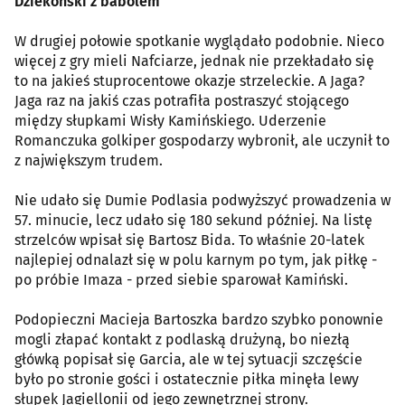
Dziekoński z babolem
W drugiej połowie spotkanie wyglądało podobnie. Nieco
więcej z gry mieli Nafciarze, jednak nie przekładało się
to na jakieś stuprocentowe okazje strzeleckie. A Jaga?
Jaga raz na jakiś czas potrafiła postraszyć stojącego
między słupkami Wisły Kamińskiego. Uderzenie
Romanczuka golkiper gospodarzy wybronił, ale uczynił to
z największym trudem.
Nie udało się Dumie Podlasia podwyższyć prowadzenia w
57. minucie, lecz udało się 180 sekund później. Na listę
strzelców wpisał się Bartosz Bida. To właśnie 20-latek
najlepiej odnalazł się w polu karnym po tym, jak piłkę -
po próbie Imaza - przed siebie sparował Kamiński.
Podopieczni Macieja Bartoszka bardzo szybko ponownie
mogli złapać kontakt z podlaską drużyną, bo niezłą
główką popisał się Garcia, ale w tej sytuacji szczęście
było po stronie gości i ostatecznie piłka minęła lewy
słupek Jagiellonii od jego zewnętrznej strony.