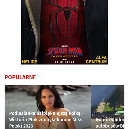
POPULARNE
Podlasianka najpiękniejszą Polką.
Wiktoria Ptak zdobyła koronę Miss
Awaria wodocią
Polski 2026
autobusów BKM 