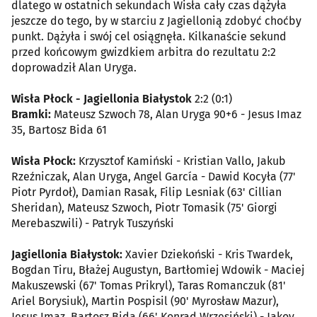
dlatego w ostatnich sekundach Wisła cały czas dążyła
jeszcze do tego, by w starciu z Jagiellonią zdobyć choćby
punkt. Dążyła i swój cel osiągnęła. Kilkanaście sekund
przed końcowym gwizdkiem arbitra do rezultatu 2:2
doprowadził Alan Uryga.
Wisła Płock - Jagiellonia Białystok
2:2 (0:1)
Bramki:
Mateusz Szwoch 78, Alan Uryga 90+6 - Jesus Imaz
35, Bartosz Bida 61
Wisła Płock:
Krzysztof Kamiński - Kristian Vallo, Jakub
Rzeźniczak, Alan Uryga, Angel García - Dawid Kocyła (77'
Piotr Pyrdoł), Damian Rasak, Filip Lesniak (63' Cillian
Sheridan), Mateusz Szwoch, Piotr Tomasik (75' Giorgi
Merebaszwili) - Patryk Tuszyński
Jagiellonia Białystok:
Xavier Dziekoński - Kris Twardek,
Bogdan Tiru, Błażej Augustyn, Bartłomiej Wdowik - Maciej
Makuszewski (67' Tomas Prikryl), Taras Romanczuk (81'
Ariel Borysiuk), Martin Pospisil (90' Myrosław Mazur),
Jesus Imaz, Bartosz Bida (66' Konrad Wrzesiński) - Jakov