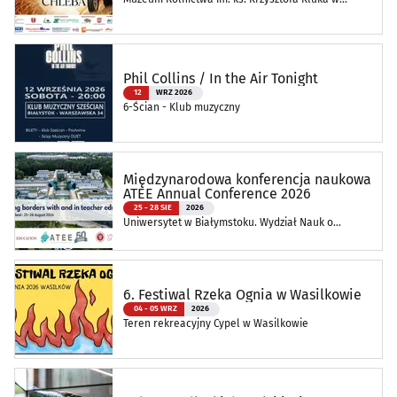
Ciechanowcu
Phil Collins / In the Air Tonight
12
WRZ 2026
6-Ścian - Klub muzyczny
Międzynarodowa konferencja naukowa
ATEE Annual Conference 2026
25 - 28 SIE
2026
Uniwersytet w Białymstoku. Wydział Nauk o
Edukacji
6. Festiwal Rzeka Ognia w Wasilkowie
04 - 05 WRZ
2026
Teren rekreacyjny Cypel w Wasilkowie