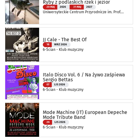
Ryby z podlaskich rzek i jezior
20 MAJ
2026
31 MAJ
2027
Uniwersyteckie Centrum Przyrodnicze im. Prof.
Andrzeja Myrchy
JJ Cale - The Best Of
18
WRZ 2026
6-Ścian - Klub muzyczny
Italo Disco Vol. 6 / Na żywo zaśpiewa
Sergio Bettas
07
LIS 2026
6-Ścian - Klub muzyczny
Mode Machine (IT) European Depeche
Mode Tribute Band
26
LIS 2026
6-Ścian - Klub muzyczny