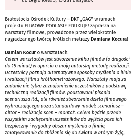
ul. Legionowa 5, 15-281 Białystok
Białostocki Ośrodek Kultury – DKF „GAG” w ramach
projektu FILMOWE PODLASIE EDUKUJE! zaprasza na
warsztaty filmowe, prowadzone przez wielokrotnie
nagradzanego twórcę krótkich metraży
Damiana Kocura
!
Damian Kocur
o warsztatach:
Celem warsztatów jest stworzenie kilku filmów (o długości
do 15 minut) w oparciu o moją autorską metodę realizacji.
Uczestnicy poznają alternatywne sposoby myślenia o kinie
i realizacji filmu krótkometrażowego. Warsztaty mają za
zadanie nie tylko zaznajomienie uczestników z podstawą
techniczną realizacji filmów, podstawami pisania
scenariusza itd., ale również stworzenie dzieła filmowego
wykraczającego poza standardowy model: scenariusz –
aktor – realizacja scen – montaż. Celem będzie przede
wszystkim zachęcenie uczestników do wyjścia poza ich
bezpieczny i wygodny obszar myślenia o filmie,
zmotywowanie do zbliżenia się do świata w którym żyją,