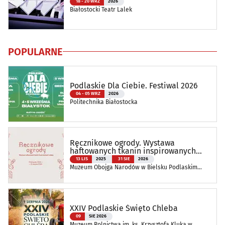
18 - 20 WRZ
2026
Białostocki Teatr Lalek
POPULARNE
Podlaskie Dla Ciebie. Festiwal 2026
04 - 05 WRZ
2026
Politechnika Białostocka
Ręcznikowe ogrody. Wystawa
haftowanych tkanin inspirowanych
naturą
13 LIS
2025
31 SIE
2026
Muzeum Obojga Narodów w Bielsku Podlaskim
Oddział Muzeum Podlaskiego w Białymstoku
XXIV Podlaskie Święto Chleba
09
SIE 2026
Muzeum Rolnictwa im. ks. Krzysztofa Kluka w