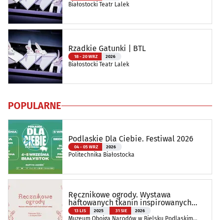
Białostocki Teatr Lalek
Rzadkie Gatunki | BTL
18 - 20 WRZ
2026
Białostocki Teatr Lalek
POPULARNE
Podlaskie Dla Ciebie. Festiwal 2026
04 - 05 WRZ
2026
Politechnika Białostocka
Ręcznikowe ogrody. Wystawa
haftowanych tkanin inspirowanych
naturą
13 LIS
2025
31 SIE
2026
Muzeum Obojga Narodów w Bielsku Podlaskim