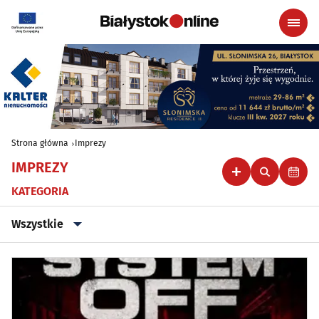
Strona główna
Imprezy
IMPREZY
KATEGORIA
Wszystkie
Wszystkie
Klubowe, taneczne, granie do piwa
(47)