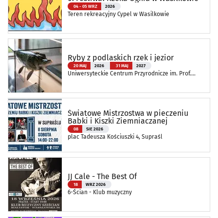
04 - 05 WRZ
2026
Teren rekreacyjny Cypel w Wasilkowie
Ryby z podlaskich rzek i jezior
20 MAJ
2026
31 MAJ
2027
Uniwersyteckie Centrum Przyrodnicze im. Prof.
Andrzeja Myrchy
Światowe Mistrzostwa w pieczeniu
Babki i Kiszki Ziemniaczanej
08
SIE 2026
plac Tadeusza Kościuszki 4, Supraśl
JJ Cale - The Best Of
18
WRZ 2026
6-Ścian - Klub muzyczny