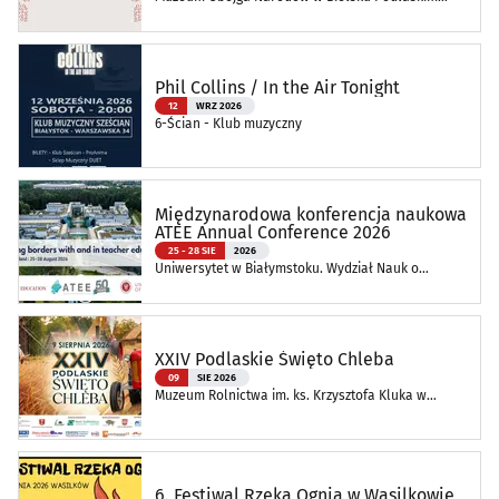
Oddział Muzeum Podlaskiego w Białymstoku
Phil Collins / In the Air Tonight
12
WRZ 2026
6-Ścian - Klub muzyczny
Międzynarodowa konferencja naukowa
ATEE Annual Conference 2026
25 - 28 SIE
2026
Uniwersytet w Białymstoku. Wydział Nauk o
Edukacji
XXIV Podlaskie Święto Chleba
09
SIE 2026
Muzeum Rolnictwa im. ks. Krzysztofa Kluka w
Ciechanowcu
6. Festiwal Rzeka Ognia w Wasilkowie