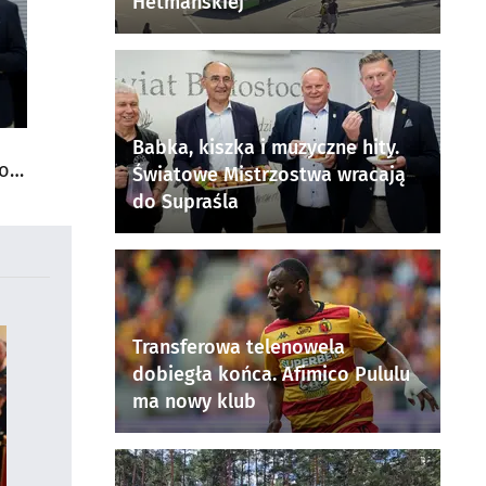
Hetmańskiej
Babka, kiszka i muzyczne hity.
do
Światowe Mistrzostwa wracają
do Supraśla
Transferowa telenowela
dobiegła końca. Afimico Pululu
ma nowy klub