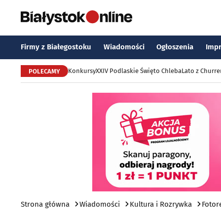
Firmy z Białegostoku
Wiadomości
Ogłoszenia
Imp
Konkursy
XXIV Podlaskie Święto Chleba
Lato z Churr
POLECAMY
Strona główna
Wiadomości
Kultura i Rozrywka
Fotor