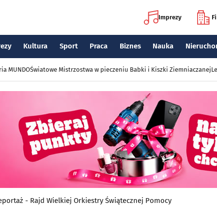
Imprezy
F
rezy
Kultura
Sport
Praca
Biznes
Nauka
Nierucho
eria MUNDO
Światowe Mistrzostwa w pieczeniu Babki i Kiszki Ziemniaczanej
Le
eportaż - Rajd Wielkiej Orkiestry Świątecznej Pomocy