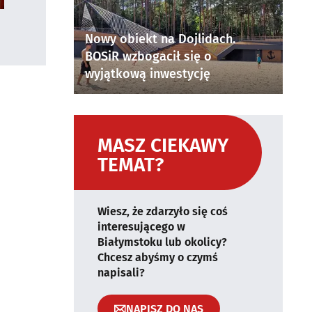
Nowy obiekt na Dojlidach.
BOSiR wzbogacił się o
wyjątkową inwestycję
MASZ CIEKAWY
TEMAT?
Wiesz, że zdarzyło się coś
interesującego w
Białymstoku lub okolicy?
Chcesz abyśmy o czymś
napisali?
NAPISZ DO NAS