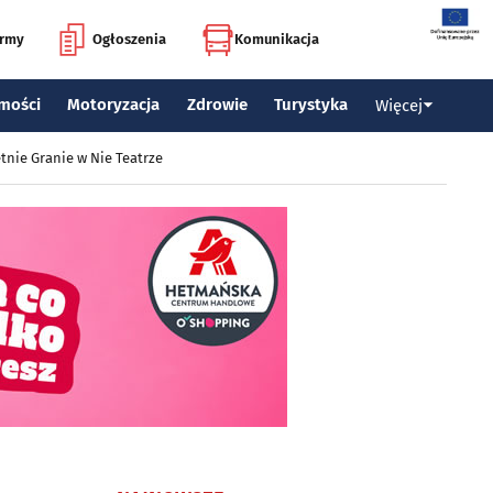
irmy
Ogłoszenia
Komunikacja
mości
Motoryzacja
Zdrowie
Turystyka
Więcej
tnie Granie w Nie Teatrze