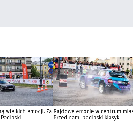
ną wielkich emocji. Za
Rajdowe emocje w centrum mias
 Podlaski
Przed nami podlaski klasyk