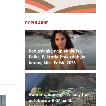
POPULARNE
Podlasianka najpiękniejszą
Polką. Wiktoria Ptak zdobyła
koronę Miss Polski 2026
Awaria wodociągu. Zmiany tras
autobusów BKM na ul.