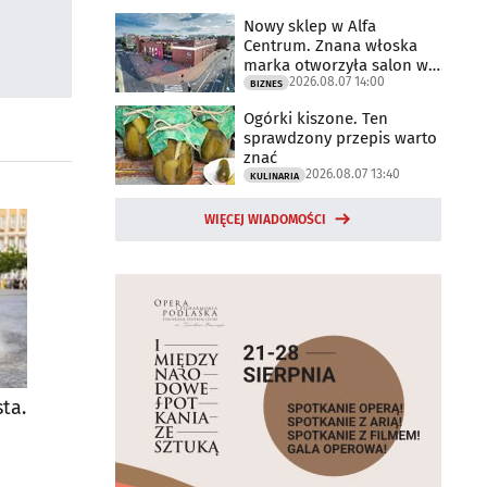
Nowy sklep w Alfa
Centrum. Znana włoska
marka otworzyła salon w
2026.08.07 14:00
Białymstoku
BIZNES
Ogórki kiszone. Ten
sprawdzony przepis warto
znać
2026.08.07 13:40
KULINARIA
WIĘCEJ WIADOMOŚCI
ta.