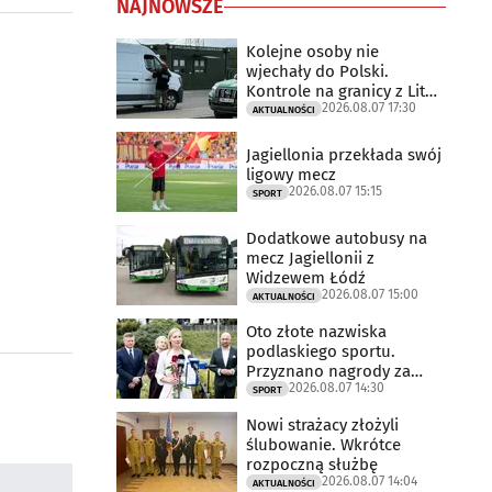
NAJNOWSZE
Kolejne osoby nie
wjechały do Polski.
Kontrole na granicy z Litwą
2026.08.07 17:30
trwają
AKTUALNOŚCI
Jagiellonia przekłada swój
ligowy mecz
2026.08.07 15:15
SPORT
Dodatkowe autobusy na
mecz Jagiellonii z
Widzewem Łódź
2026.08.07 15:00
AKTUALNOŚCI
Oto złote nazwiska
podlaskiego sportu.
Przyznano nagrody za
2026.08.07 14:30
2025 rok
SPORT
Nowi strażacy złożyli
ślubowanie. Wkrótce
rozpoczną służbę
2026.08.07 14:04
AKTUALNOŚCI