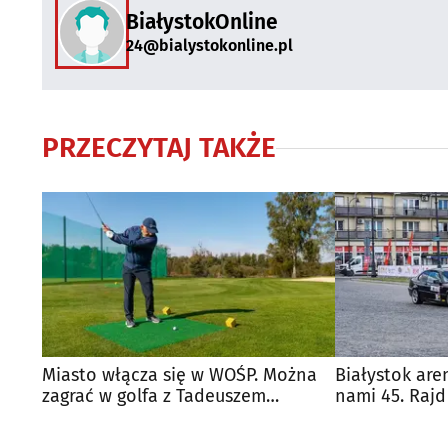
BiałystokOnline
24@bialystokonline.pl
PRZECZYTAJ TAKŻE
Miasto włącza się w WOŚP. Można
Białystok are
zagrać w golfa z Tadeuszem
nami 45. Rajd
Truskolaskim