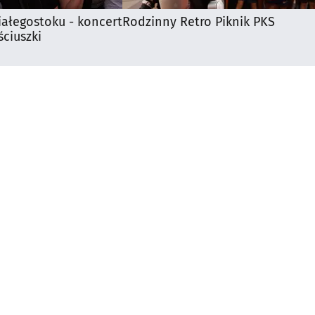
iałegostoku - koncert
Rodzinny Retro Piknik PKS
ciuszki