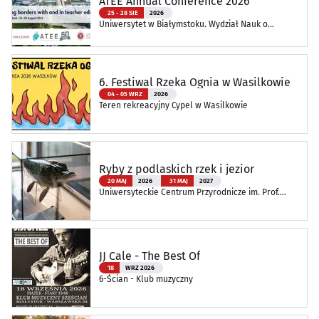
ATEE Annual Conference 2026
25 - 28 SIE
2026
Uniwersytet w Białymstoku. Wydział Nauk o
Edukacji
6. Festiwal Rzeka Ognia w Wasilkowie
04 - 05 WRZ
2026
Teren rekreacyjny Cypel w Wasilkowie
Ryby z podlaskich rzek i jezior
20 MAJ
2026
31 MAJ
2027
Uniwersyteckie Centrum Przyrodnicze im. Prof.
Andrzeja Myrchy
JJ Cale - The Best Of
18
WRZ 2026
6-Ścian - Klub muzyczny