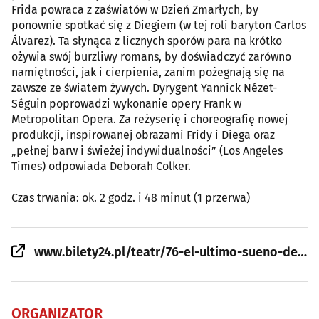
Frida powraca z zaświatów w Dzień Zmarłych, by
ponownie spotkać się z Diegiem (w tej roli baryton Carlos
Álvarez). Ta słynąca z licznych sporów para na krótko
ożywia swój burzliwy romans, by doświadczyć zarówno
namiętności, jak i cierpienia, zanim pożegnają się na
zawsze ze światem żywych. Dyrygent Yannick Nézet-
Séguin poprowadzi wykonanie opery Frank w
Metropolitan Opera. Za reżyserię i choreografię nowej
produkcji, inspirowanej obrazami Fridy i Diega oraz
„pełnej barw i świeżej indywidualności” (Los Angeles
Times) odpowiada Deborah Colker.
Czas trwania: ok. 2 godz. i 48 minut (1 przerwa)
www.bilety24.pl/teatr/76-el-ultimo-sueno-de-frida-y-diego-the-metropolitan-opera-live-in-hd-2025-2026-132438?id=777046
ORGANIZATOR