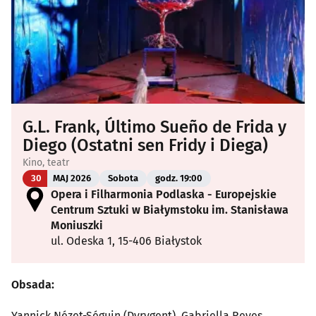
G.L. Frank, Último Sueño de Frida y
Diego (Ostatni sen Fridy i Diega)
Kino, teatr
30
MAJ 2026
Sobota
godz. 19:00
Opera i Filharmonia Podlaska - Europejskie
Centrum Sztuki w Białymstoku im. Stanisława
Moniuszki
ul. Odeska 1, 15-406 Białystok
Obsada:
Yannick Nézet-Séguin (Dyrygent), Gabriella Reyes