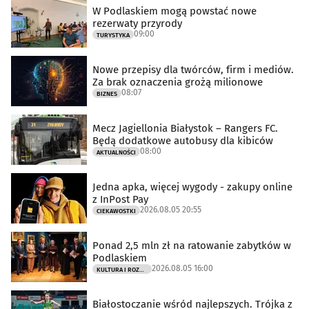
W Podlaskiem mogą powstać nowe
rezerwaty przyrody
09:00
TURYSTYKA
Nowe przepisy dla twórców, firm i mediów.
Za brak oznaczenia grożą milionowe
08:07
BIZNES
Mecz Jagiellonia Białystok – Rangers FC.
Będą dodatkowe autobusy dla kibiców
08:00
AKTUALNOŚCI
Jedna apka, więcej wygody - zakupy online
z InPost Pay
2026.08.05 20:55
CIEKAWOSTKI
Ponad 2,5 mln zł na ratowanie zabytków w
Podlaskiem
2026.08.05 16:00
KULTURA I ROZRYWKA
Białostoczanie wśród najlepszych. Trójka z