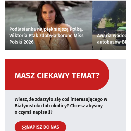
Podlasianka najpiękniejszą Polką.
Wiktoria Ptak zdobyła koronę Miss
Awaria wodocią
Polski 2026
autobusów BKM 
MASZ CIEKAWY TEMAT?
Wiesz, że zdarzyło się coś interesującego w
Białymstoku lub okolicy? Chcesz abyśmy
o czymś napisali?
NAPISZ DO NAS