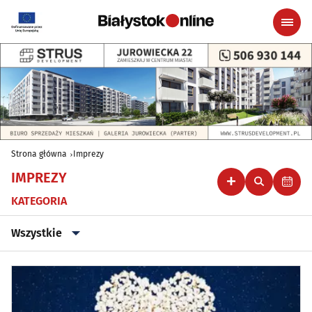
Strona główna
Imprezy
IMPREZY
KATEGORIA
Wszystkie
Wszystkie
Klubowe, taneczne, granie do piwa
(47)