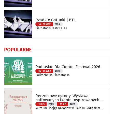
Rzadkie Gatunki | BTL
18 - 20 WRZ
2026
Białostocki Teatr Lalek
POPULARNE
Podlaskie Dla Ciebie. Festiwal 2026
04 - 05 WRZ
2026
Politechnika Białostocka
Ręcznikowe ogrody. Wystawa
haftowanych tkanin inspirowanych
naturą
13 LIS
2025
31 SIE
2026
Muzeum Obojga Narodów w Bielsku Podlaskim
Oddział Muzeum Podlaskiego w Białymstoku