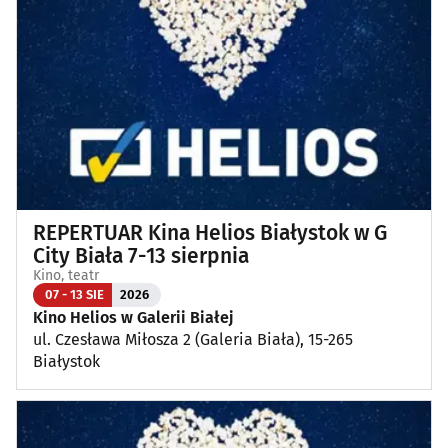
Koncerty
(87)
Koncerty muzyki poważnej
(1)
Kino, teatr
(114)
Wernisaże, wydarzenia artystyczne
(4)
REPERTUAR Kina Helios Białystok w G
Wystawy
(25)
City Biała 7-13 sierpnia
Kino, teatr
Wydarzenia sportowe i rekreacyjne
(26)
07 - 13 SIE
2026
Kino Helios w Galerii Białej
ul. Czesława Miłosza 2 (Galeria Biała), 15-265
Plenerowe, festyny
(12)
Białystok
Dla dzieci
(3)
Targi, konferencje
(8)