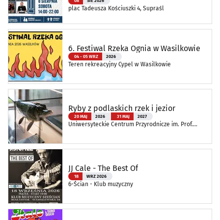
08
SIE 2026
plac Tadeusza Kościuszki 4, Supraśl
6. Festiwal Rzeka Ognia w Wasilkowie
04 - 05 WRZ
2026
Teren rekreacyjny Cypel w Wasilkowie
Ryby z podlaskich rzek i jezior
20 MAJ
2026
31 MAJ
2027
Uniwersyteckie Centrum Przyrodnicze im. Prof.
Andrzeja Myrchy
JJ Cale - The Best Of
18
WRZ 2026
6-Ścian - Klub muzyczny