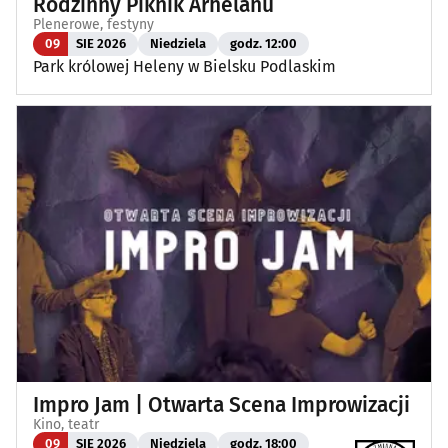
Rodzinny Piknik Arhelanu
Plenerowe, festyny
09
SIE 2026
Niedziela
godz. 12:00
Park królowej Heleny w Bielsku Podlaskim
Impro Jam | Otwarta Scena Improwizacji
Kino, teatr
09
SIE 2026
Niedziela
godz. 18:00