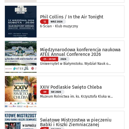
Phil Collins / In the Air Tonight
12
WRZ 2026
6-Ścian - Klub muzyczny
Międzynarodowa konferencja naukowa
ATEE Annual Conference 2026
25 - 28 SIE
2026
Uniwersytet w Białymstoku. Wydział Nauk o
Edukacji
XXIV Podlaskie Święto Chleba
09
SIE 2026
Muzeum Rolnictwa im. ks. Krzysztofa Kluka w
Ciechanowcu
Światowe Mistrzostwa w pieczeniu
Babki i Kiszki Ziemniaczanej