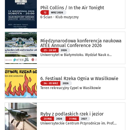
Phil Collins / In the Air Tonight
12
WRZ 2026
6-Ścian - Klub muzyczny
Międzynarodowa konferencja naukowa
ATEE Annual Conference 2026
25 - 28 SIE
2026
Uniwersytet w Białymstoku. Wydział Nauk o
Edukacji
6. Festiwal Rzeka Ognia w Wasilkowie
04 - 05 WRZ
2026
Teren rekreacyjny Cypel w Wasilkowie
Ryby z podlaskich rzek i jezior
20 MAJ
2026
31 MAJ
2027
Uniwersyteckie Centrum Przyrodnicze im. Prof.
Andrzeja Myrchy