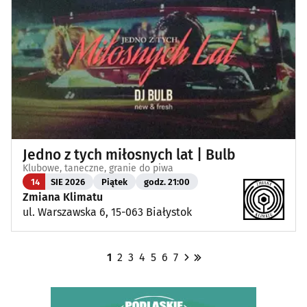
Jedno z tych miłosnych lat | Bulb
Klubowe, taneczne, granie do piwa
14
SIE 2026
Piątek
godz. 21:00
Zmiana Klimatu
ul. Warszawska 6, 15-063 Białystok
1
2
3
4
5
6
7