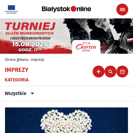
Strona główna
Imprezy
IMPREZY
KATEGORIA
Wszystkie
Wszystkie
Klubowe, taneczne, granie do piwa
(44)