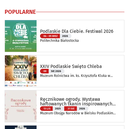
POPULARNE
Podlaskie Dla Ciebie. Festiwal 2026
04 - 05 WRZ
2026
Politechnika Białostocka
XXIV Podlaskie Święto Chleba
09
SIE 2026
Muzeum Rolnictwa im. ks. Krzysztofa Kluka w
Ciechanowcu
Ręcznikowe ogrody. Wystawa
haftowanych tkanin inspirowanych
naturą
13 LIS
2025
31 SIE
2026
Muzeum Obojga Narodów w Bielsku Podlaskim
Oddział Muzeum Podlaskiego w Białymstoku