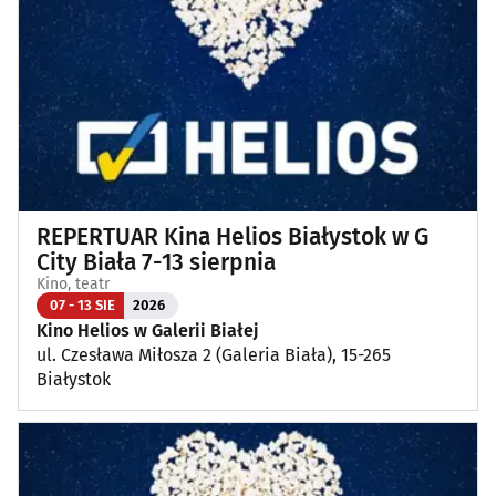
Koncerty
(87)
Koncerty muzyki poważnej
(1)
Kino, teatr
(111)
Wernisaże, wydarzenia artystyczne
(3)
REPERTUAR Kina Helios Białystok w G
Wystawy
(24)
City Biała 7-13 sierpnia
Kino, teatr
Wydarzenia sportowe i rekreacyjne
(23)
07 - 13 SIE
2026
Kino Helios w Galerii Białej
ul. Czesława Miłosza 2 (Galeria Biała), 15-265
Plenerowe, festyny
(11)
Białystok
Dla dzieci
(3)
Targi, konferencje
(8)