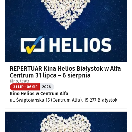
Koncerty
(89)
Koncerty muzyki poważnej
(1)
Kino, teatr
(107)
Wernisaże, wydarzenia artystyczne
(4)
REPERTUAR Kina Helios Białystok w Alfa
Wystawy
(25)
Centrum 31 lipca – 6 sierpnia
Kino, teatr
Wydarzenia sportowe i rekreacyjne
(27)
31 LIP - 06 SIE
2026
Kino Helios w Centrum Alfa
ul. Świętojańska 15 (Centrum Alfa), 15-277 Białystok
Plenerowe, festyny
(13)
Dla dzieci
(3)
Targi, konferencje
(8)