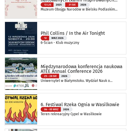
naturą
13 LIS
2025
31 SIE
2026
Muzeum Obojga Narodów w Bielsku Podlaskim
Oddział Muzeum Podlaskiego w Białymstoku
Phil Collins / In the Air Tonight
12
WRZ 2026
6-Ścian - Klub muzyczny
Międzynarodowa konferencja naukowa
ATEE Annual Conference 2026
25 - 28 SIE
2026
Uniwersytet w Białymstoku. Wydział Nauk o
Edukacji
6. Festiwal Rzeka Ognia w Wasilkowie
04 - 05 WRZ
2026
Teren rekreacyjny Cypel w Wasilkowie