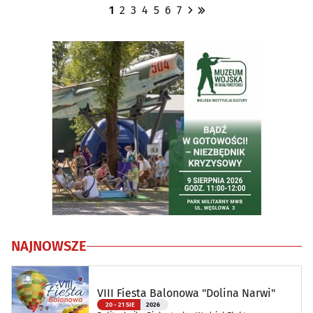
1
2
3
4
5
6
7
NAJNOWSZE
VIII Fiesta Balonowa "Dolina Narwi"
20 - 21 SIE
2026