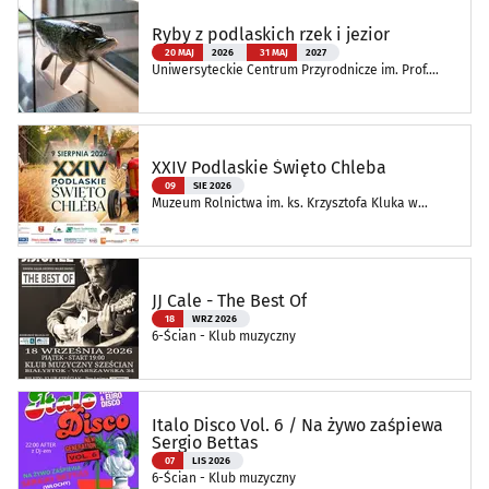
Ryby z podlaskich rzek i jezior
20 MAJ
2026
31 MAJ
2027
Uniwersyteckie Centrum Przyrodnicze im. Prof.
Andrzeja Myrchy
XXIV Podlaskie Święto Chleba
09
SIE 2026
Muzeum Rolnictwa im. ks. Krzysztofa Kluka w
Ciechanowcu
JJ Cale - The Best Of
18
WRZ 2026
6-Ścian - Klub muzyczny
Italo Disco Vol. 6 / Na żywo zaśpiewa
Sergio Bettas
07
LIS 2026
6-Ścian - Klub muzyczny