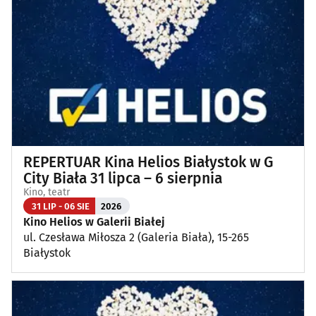
Wykłady, pokazy, imprezy okolicznościowe
(14)
Poza Białymstokiem
(1)
REPERTUAR Kina Helios Białystok w G
City Biała 31 lipca – 6 sierpnia
Kino, teatr
31 LIP - 06 SIE
2026
Kino Helios w Galerii Białej
ul. Czesława Miłosza 2 (Galeria Biała), 15-265
Białystok