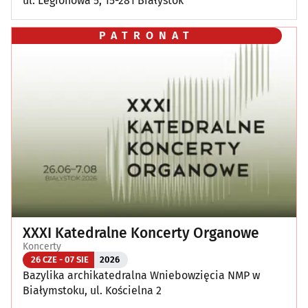
ul. Legionowa 5, 15-281 Białystok
PATRONAT
XXXI Katedralne Koncerty Organowe
Koncerty
26 CZE - 07 SIE
2026
Bazylika archikatedralna Wniebowzięcia NMP w
Białymstoku, ul. Kościelna 2