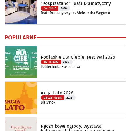
"Posprzątane" Teatr Dramatyczny
14 - 15 LIS
2026
Teatr Dramatyczny im. Aleksandra Węgierki
POPULARNE
Podlaskie Dla Ciebie. Festiwal 2026
04 - 05 WRZ
2026
Politechnika Białostocka
Akcja Lato 2026
26 CZE - 06 SIE
2026
Białystok
Ręcznikowe ogrody. Wystawa
haftowanych tkanin inspirowanych