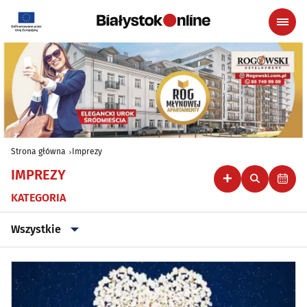
Strona główna
Imprezy
IMPREZY
KATEGORIA
Wszystkie
Wszystkie
Klubowe, taneczne, granie do piwa
(46)