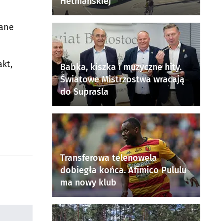
Hetmańskiej
rane
kt,
Babka, kiszka i muzyczne hity.
Światowe Mistrzostwa wracają
do Supraśla
Transferowa telenowela
dobiegła końca. Afimico Pululu
ma nowy klub