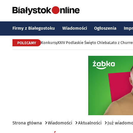
Firmy z Białegostoku
Wiadomości
Ogłoszenia
Imp
Konkursy
XXIV Podlaskie Święto Chleba
Lato z Churr
POLECAMY
Strona główna
Wiadomości
Aktualności
Już wiadomo,