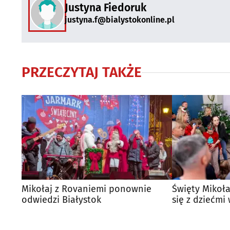
Justyna Fiedoruk
justyna.f@bialystokonline.pl
PRZECZYTAJ TAKŻE
Mikołaj z Rovaniemi ponownie
Święty Mikoła
odwiedzi Białystok
się z dziećmi
Czarneckiego