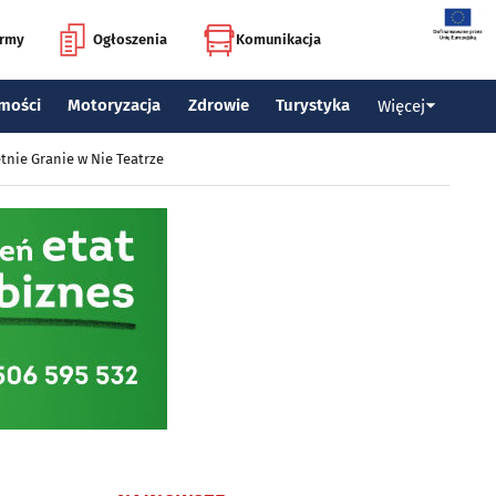
irmy
Ogłoszenia
Komunikacja
mości
Motoryzacja
Zdrowie
Turystyka
Więcej
tnie Granie w Nie Teatrze