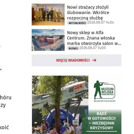
Nowi strażacy złożyli
ślubowanie. Wkrótce
rozpoczną służbę
2026.08.07 14:04
AKTUALNOŚCI
Nowy sklep w Alfa
Centrum. Znana włoska
marka otworzyła salon w
a
2026.08.07 14:00
Białymstoku
BIZNES
WIĘCEJ WIADOMOŚCI
,
chóru
czy
koić