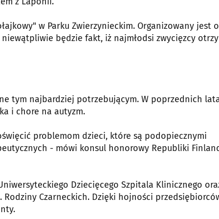
em z Laponii.
łajkowy" w Parku Zwierzynieckim. Organizowany jest o
ą niewątpliwie będzie fakt, iż najmłodsi zwycięzcy otrz
one tym najbardziej potrzebującym. W poprzednich lat
ka i chore na autyzm.
oświęcić problemom dzieci, które są podopiecznymi
peutycznych - mówi konsul honorowy Republiki Finland
niwersyteckiego Dziecięcego Szpitala Klinicznego ora
. Rodziny Czarneckich. Dzięki hojności przedsiębiorcó
nty.