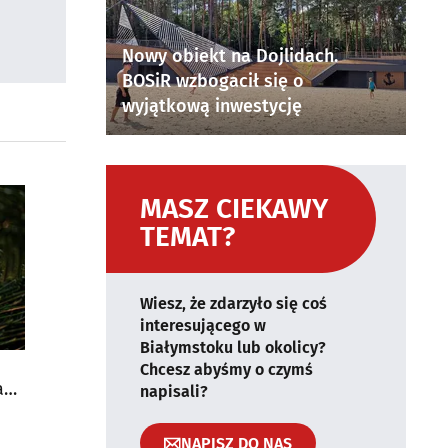
Nowy obiekt na Dojlidach.
BOSiR wzbogacił się o
wyjątkową inwestycję
MASZ CIEKAWY
TEMAT?
Wiesz, że zdarzyło się coś
interesującego w
Białymstoku lub okolicy?
Chcesz abyśmy o czymś
ać
napisali?
NAPISZ DO NAS