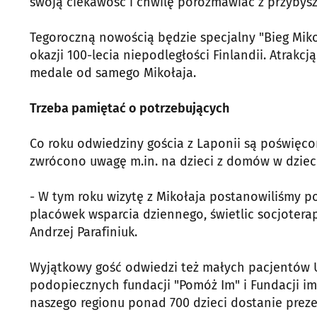
swoją ciekawość i chwilę porozmawiać z przybysz
Tegoroczną nowością będzie specjalny "Bieg Miko
okazji 100-lecia niepodległości Finlandii. Atrakcj
medale od samego Mikołaja.
Trzeba pamiętać o potrzebujących
Co roku odwiedziny gościa z Laponii są poświęc
zwrócono uwagę m.in. na dzieci z domów w dziec
- W tym roku wizytę z Mikołaja postanowiliśmy p
placówek wsparcia dziennego, świetlic socjotera
Andrzej Parafiniuk.
Wyjątkowy gość odwiedzi też małych pacjentów U
podopiecznych fundacji "Pomóż Im" i Fundacji im
naszego regionu ponad 700 dzieci dostanie preze