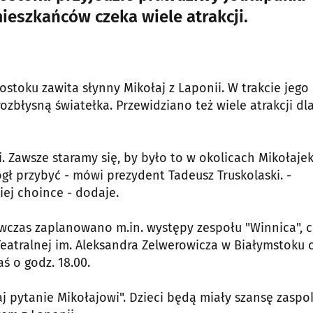
mieszkańców czeka wiele atrakcji.
gostoku zawita słynny Mikołaj z Laponii. W trakcie jego
ozbłysną światełka. Przewidziano też wiele atrakcji dl
i. Zawsze staramy się, by było to w okolicach Mikołajek
ógł przybyć - mówi prezydent Tadeusz Truskolaski. -
ej choince - dodaje.
ówczas zaplanowano m.in. występy zespołu "Winnica", 
Teatralnej im. Aleksandra Zelwerowicza w Białymstoku 
ś o godz. 18.00.
aj pytanie Mikołajowi". Dzieci będą miały szansę zaspo