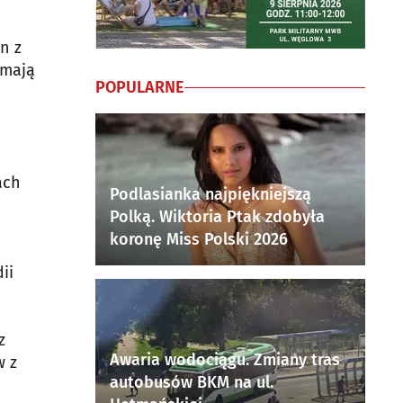
n z
ymają
POPULARNE
ach
Podlasianka najpiękniejszą
Polką. Wiktoria Ptak zdobyła
koronę Miss Polski 2026
ii
z
Awaria wodociągu. Zmiany tras
w z
autobusów BKM na ul.