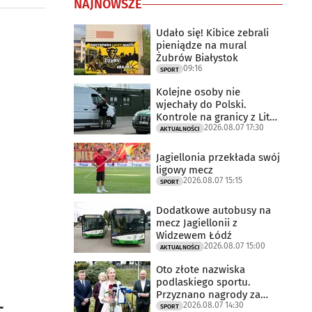
NAJNOWSZE
Udało się! Kibice zebrali
pieniądze na mural
Żubrów Białystok
09:16
SPORT
Kolejne osoby nie
wjechały do Polski.
Kontrole na granicy z Litwą
2026.08.07 17:30
trwają
AKTUALNOŚCI
Jagiellonia przekłada swój
ligowy mecz
2026.08.07 15:15
SPORT
Dodatkowe autobusy na
mecz Jagiellonii z
Widzewem Łódź
2026.08.07 15:00
AKTUALNOŚCI
Oto złote nazwiska
podlaskiego sportu.
Przyznano nagrody za
-
2026.08.07 14:30
2025 rok
SPORT