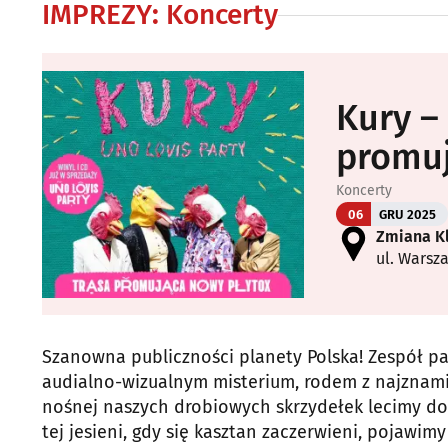
IMPREZY
:
Koncerty
Kury –
promuj
Koncerty
06
GRU 2025
Zmiana K
ul. Warsz
Szanowna publiczności planety Polska! Zespół p
audialno-wizualnym misterium, rodem z najznam
nośnej naszych drobiowych skrzydełek lecimy do 
tej jesieni, gdy się kasztan zaczerwieni, pojawi