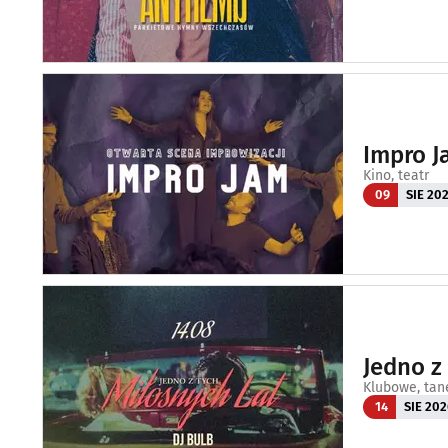
Impro J
Kino, teatr
09
SIE 20
Jedno z
Klubowe, tan
14
SIE 202