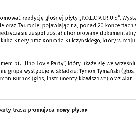
ować reedycję głośnej płyty „P.O.L.O.V.I.R.U.S.”. Wyst
cie oraz Tauronie, pojawiając na, ponad 20 koncertach
 międzyczasie zespół został uhonorowany dokumentaln
Jakuba Knery oraz Konrada Kulczyńskiego, który w maju b
.
em pt. „Uno Lovis Party”, który ukaże się we wrześni
ie grupa występuje w składzie: Tymon Tymański (głos,
, Szymon Burnos (głos, instrumenty klawiszowe) oraz Alan
party-trasa-promujaca-nowy-plytox