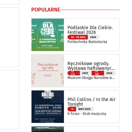
POPULARNE
Podlaskie Dla Ciebie.
Festiwal 2026
04 - 05 WRZ
2026
Politechnika Białostocka
Ręcznikowe ogrody.
Wystawa haftowanych
tkanin inspirowanych
13
31
2025
2026
LIS
SIE
naturą
Muzeum Obojga Narodów w
Bielsku Podlaskim Oddział
Muzeum Podlaskiego w
Białymstoku
Phil Collins / In the Air
Tonight
12
WRZ 2026
6-Ścian - Klub muzyczny