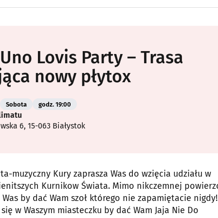
 Uno Lovis Party – Trasa
ąca nowy płytox
Sobota
godz. 19:00
limatu
awska 6, 15-063 Białystok
ata-muzyczny Kury zaprasza Was do wzięcia udziału w
ienitszych Kurnikow Świata. Mimo nikczemnej powierz
Was by dać Wam szoł którego nie zapamiętacie nigdy!
my się w Waszym miasteczku by dać Wam Jaja Nie Do