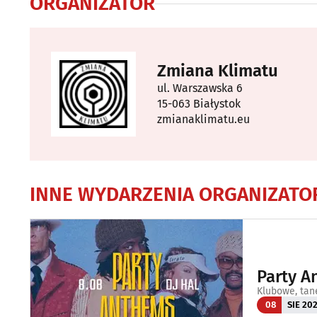
ORGANIZATOR
Zmiana Klimatu
ul. Warszawska 6
15-063 Białystok
zmianaklimatu.eu
INNE WYDARZENIA ORGANIZATO
Party A
Klubowe, tan
08
SIE 20