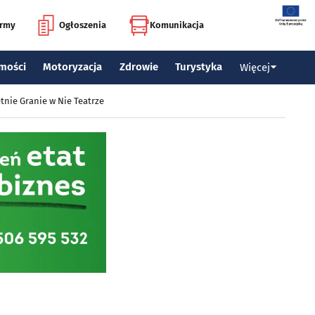
irmy
Ogłoszenia
Komunikacja
mości
Motoryzacja
Zdrowie
Turystyka
Więcej
tnie Granie w Nie Teatrze