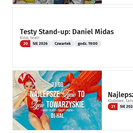
Testy Stand-up: Daniel Midas
Kino, teatr
20
SIE 2026
Czwartek
godz. 19:00
Najleps
Klubowe, tan
21
SIE 202