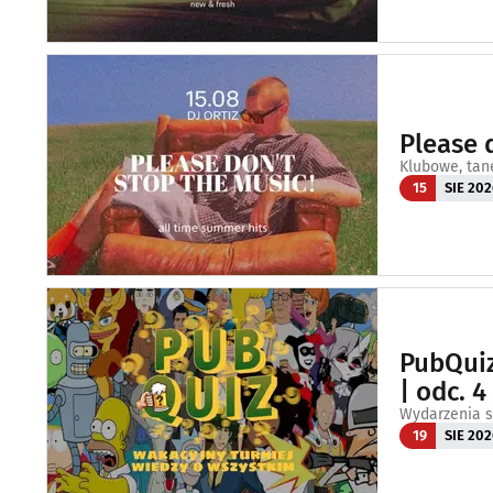
Please 
Klubowe, tan
15
SIE 202
PubQuiz
| odc. 
Wydarzenia s
19
SIE 202