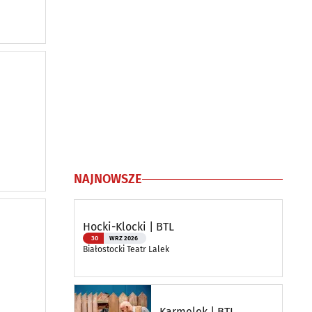
NAJNOWSZE
Hocki-Klocki | BTL
30
WRZ 2026
Białostocki Teatr Lalek
Karmelek | BTL