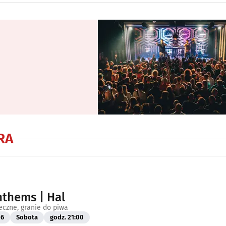
RA
nthems | Hal
eczne, granie do piwa
26
Sobota
godz. 21:00