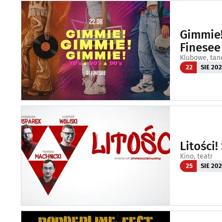
Gimmie!
Finesee
Klubowe, tan
22
SIE 20
Litości
Kino, teatr
25
SIE 20