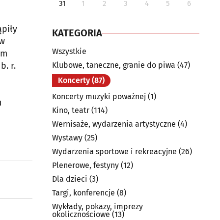
31
1
2
3
4
5
6
ąpiły
KATEGORIA
 w
Wszystkie
ym
. r.
Klubowe, taneczne, granie do piwa
(47)
Koncerty
(87)
Koncerty muzyki poważnej
(1)
u
Kino, teatr
(114)
Wernisaże, wydarzenia artystyczne
(4)
Wystawy
(25)
Wydarzenia sportowe i rekreacyjne
(26)
Plenerowe, festyny
(12)
Dla dzieci
(3)
Targi, konferencje
(8)
Wykłady, pokazy, imprezy
okolicznościowe
(13)