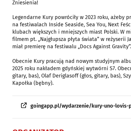
Zniesienia!
Legendarne Kury powróciły w 2023 roku, ażeby prom
na festiwalach Inside Seaside, Sea You, Next Feś
klubach większych i mniejszych miast Polski. W
filmem pt. „Najgłupsza płyta świata” w reżyserii 
miał premierę na festiwalu „Docs Against Gravity”
Obecnie Kury pracują nad nowym studyjnym album
2025 roku nakładem gdyńskiej wytwórni S7. Obecn
gitary, bas), Olaf Deriglasoff (głos, gitary, bas)
Kapołka (bębny).
goingapp.pl/wydarzenie/kury-uno-lovis-