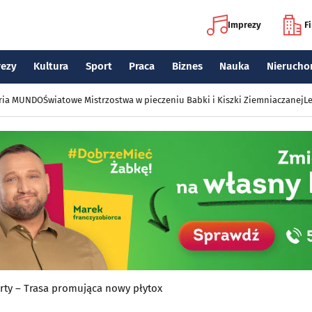
Imprezy
F
rezy
Kultura
Sport
Praca
Biznes
Nauka
Nierucho
eria MUNDO
Światowe Mistrzostwa w pieczeniu Babki i Kiszki Ziemniaczanej
Le
arty – Trasa promująca nowy płytox