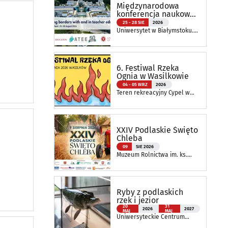
Międzynarodowa
konferencja naukowa
ATEE Annual
25 - 28 SIE
2026
Conference 2026
Uniwersytet w Białymstoku.
Wydział Nauk o Edukacji
6. Festiwal Rzeka
Ognia w Wasilkowie
04 - 05 WRZ
2026
Teren rekreacyjny Cypel w
Wasilkowie
XXIV Podlaskie Święto
Chleba
09
SIE 2026
Muzeum Rolnictwa im. ks.
Krzysztofa Kluka w
Ciechanowcu
Ryby z podlaskich
rzek i jezior
20
31
2026
2027
MAJ
MAJ
Uniwersyteckie Centrum
Przyrodnicze im. Prof.