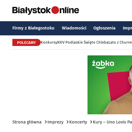
Firmy z Białegostoku
Wiadomości
Ogłoszenia
Imp
Konkursy
XXIV Podlaskie Święto Chleba
Lato z Churr
POLECAMY
Strona główna
Imprezy
Koncerty
Kury – Uno Lovis P