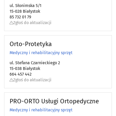
ul. Słonimska 5/1
Rehabilitacja, fizjoterapia
(77)
15-028 Białystok
85 732 01 79
Reumatologia
(11)
Zgłoś do aktualizacji
Sklepy zielarsko-medyczne
(13)
Orto-Protetyka
Stomatologia
(182)
Medyczny i rehabilitacyjny sprzęt
Szkoły rodzenia
(5)
ul. Stefana Czarnieckiego 2
15-038 Białystok
Szpitale
(8)
664 457 442
Zgłoś do aktualizacji
Urologia
(10)
Wenerologia
(1)
PRO-ORTO Usługi Ortopedyczne
Medyczny i rehabilitacyjny sprzęt