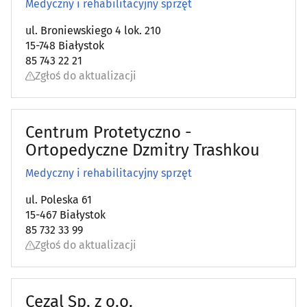
Medyczny i rehabilitacyjny sprzęt
Apteki
(92)
ul. Broniewskiego 4 lok. 210
15-748 Białystok
85 743 22 21
Audiologia
(5)
Zgłoś do aktualizacji
Chirurgia
(47)
Centrum Protetyczno -
Chirurgia dziecięca
(4)
Ortopedyczne Dzmitry Trashkou
Chirurgia plastyczna
(3)
Medyczny i rehabilitacyjny sprzęt
ul. Poleska 61
Choroby piersi
(6)
15-467 Białystok
85 732 33 99
Choroby płuc i gruźlica
(5)
Zgłoś do aktualizacji
Choroby zakaźne
(5)
Cezal Sp. z o.o.