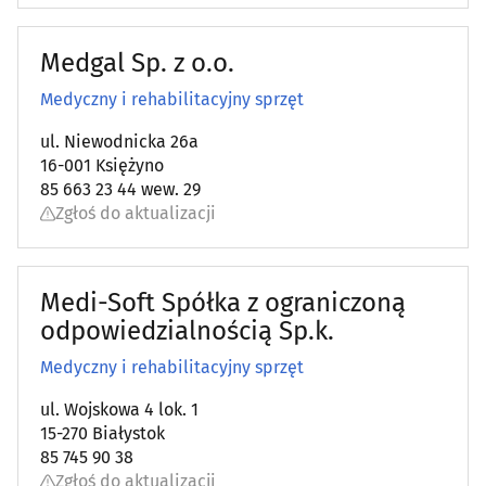
Leczenie bólu
(21)
Medgal Sp. z o.o.
Leczenie niepłodności
(3)
Medyczny i rehabilitacyjny sprzęt
Leczenie otyłości
(4)
ul. Niewodnicka 26a
16-001 Księżyno
85 663 23 44 wew. 29
Leczenie uzależnień
(11)
Zgłoś do aktualizacji
Logopedia
(25)
Medi-Soft Spółka z ograniczoną
Medycyna estetyczna
(39)
odpowiedzialnością Sp.k.
Medycyna naturalna
(30)
Medyczny i rehabilitacyjny sprzęt
ul. Wojskowa 4 lok. 1
Medycyna pracy
(12)
15-270 Białystok
85 745 90 38
Medyczna aparatura i materiały
(16)
Zgłoś do aktualizacji