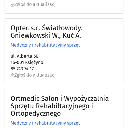
Zgłoś do aktualizacji
Pediatria
(10)
Optec s.c. Światłowody.
Podstawowa opieka zdrowotna
(69)
Gniewkowski W., Kuć A.
Poradnictwo Psychologiczno-Pedagogiczne dla dzieci i
Medyczny i rehabilitacyjny sprzęt
młodzieży
(14)
ul. Alberta 6E
Poradnie noworodków i wcześniaków
16-001 Księżyno
(6)
85 743 74 17
Zgłoś do aktualizacji
Poradnie różne - pozostałe
(45)
Preluksacja
(2)
Ortmedic Salon i Wypożyczalnia
Sprzętu Rehabiltacyjnego i
Protetyczne usługi
(53)
Ortopedycznego
Psychiatria, psychologia, psychoterapia
(82)
Medyczny i rehabilitacyjny sprzęt