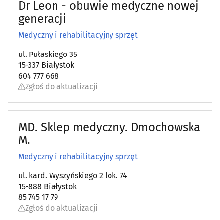
Dr Leon - obuwie medyczne nowej
Genetyka
(3)
generacji
Ginekologia, położnictwo
(46)
Medyczny i rehabilitacyjny sprzęt
ul. Pułaskiego 35
Hematologia
(6)
15-337 Białystok
604 777 668
Hepatologia
(7)
Zgłoś do aktualizacji
Implantologia
(15)
MD. Sklep medyczny. Dmochowska
Interna (interniści)
(13)
M.
Medyczny i rehabilitacyjny sprzęt
Kardiologia
(14)
ul. kard. Wyszyńskiego 2 lok. 74
Laboratoria analityczne
(11)
15-888 Białystok
85 745 17 79
Laryngologia
(34)
Zgłoś do aktualizacji