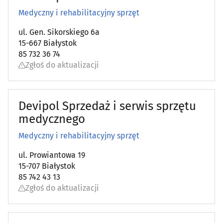
Dermatologia
(25)
Medyczny i rehabilitacyjny sprzęt
Diabetologia
(11)
ul. Gen. Sikorskiego 6a
15-667 Białystok
Diagnostyka obrazowa
(23)
85 732 36 74
Zgłoś do aktualizacji
Dietetyka, zdrowa żywność
(26)
Endokrynologia
(16)
Devipol Sprzedaż i serwis sprzętu
medycznego
Farmaceutyka - hurt
(5)
Medyczny i rehabilitacyjny sprzęt
Foniatria
(9)
ul. Prowiantowa 19
15-707 Białystok
85 742 43 13
Gastroenterologia
(8)
Zgłoś do aktualizacji
Gastrologia
(8)