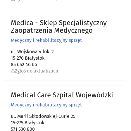
Medyczny i rehabilitacyjny sprzęt
(35)
Medica - Sklep Specjalistyczny
Nefrologia
(5)
Zaopatrzenia Medycznego
Medyczny i rehabilitacyjny sprzęt
Neurochirurgia
(4)
ul. Wojskowa 4 lok. 2
Neurologia
(21)
15-270 Białystok
85 652 46 66
Okulistyka
(30)
Zgłoś do aktualizacji
Onkologia
(11)
Medical Care Szpital Wojewódzki
Ortodoncja
(17)
Medyczny i rehabilitacyjny sprzęt
Ortopedia
(19)
ul. Marii Skłodowskiej-Curie 25
15-275 Białystok
571 530 800
Osteopatia
(2)