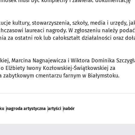
wniosek musi być kompletny i zawierać dokumentację
e kultury, stowarzyszenia, szkoły, media i urzędy, jak
czasowi laureaci nagrody. W zgłoszeniu należy podać
 za ostatni rok lub całokształt działalności oraz doł
kiej, Marcina Nagnajewicza i Wiktora Dominika Szczygł
do Elżbiety Iwony Kozłowskiej-Świątkowskiej za
a zabytkowym cmentarzu farnym w Białymstoku.
oku
nagroda artystyczna
artyści
nabór