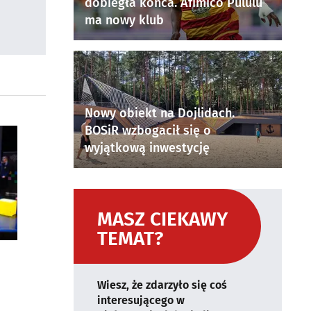
dobiegła końca. Afimico Pululu
ma nowy klub
Nowy obiekt na Dojlidach.
BOSiR wzbogacił się o
wyjątkową inwestycję
MASZ CIEKAWY
TEMAT?
Wiesz, że zdarzyło się coś
interesującego w