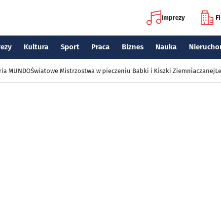
Imprezy
F
rezy
Kultura
Sport
Praca
Biznes
Nauka
Nierucho
eria MUNDO
Światowe Mistrzostwa w pieczeniu Babki i Kiszki Ziemniaczanej
Le