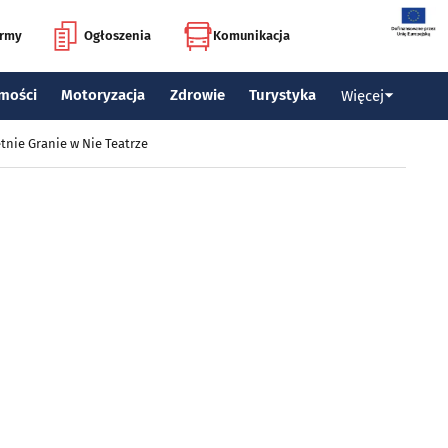
irmy
Ogłoszenia
Komunikacja
mości
Motoryzacja
Zdrowie
Turystyka
Więcej
tnie Granie w Nie Teatrze