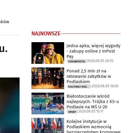
osków
NAJNOWSZE
u.
Jedna apka, więcej wygody
- zakupy online z InPost
Pay
2026.08.05 20:55
CIEKAWOSTKI
Ponad 2,5 mln zł na
ratowanie zabytków w
Podlaskiem
2026.08.05 16:00
KULTURA I ROZRYWKA
Białostoczanie wśród
najlepszych. Trójka z KS-u
Podlasie na MŚ U-20
2026.08.05 15:17
SPORT
Kolejne instytucje w
Podlaskiem wzmocnią
bezpieczeństwo kryzysowe