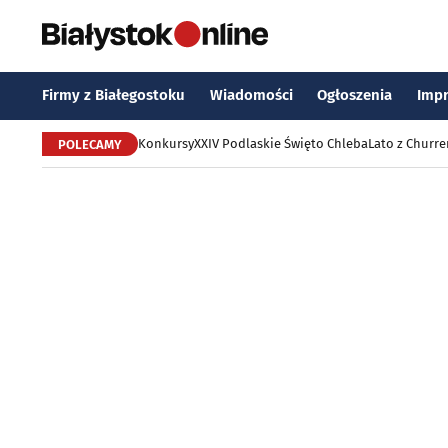
Firmy z Białegostoku
Wiadomości
Ogłoszenia
Imp
Konkursy
XXIV Podlaskie Święto Chleba
Lato z Churr
POLECAMY