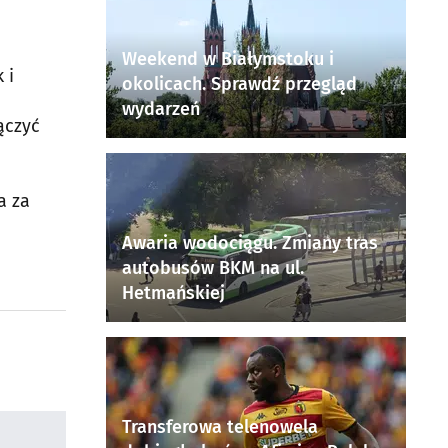
Weekend w Białymstoku i
 i
okolicach. Sprawdź przegląd
wydarzeń
ączyć
a za
Awaria wodociągu. Zmiany tras
autobusów BKM na ul.
Hetmańskiej
Transferowa telenowela