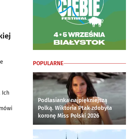
kiej
ie
POPULARNE
 Ich
Podlasianka najpiękniejszą
Polką. Wiktoria Ptak zdobyła
 mówi
koronę Miss Polski 2026