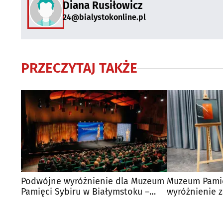
Diana Rusiłowicz
24@bialystokonline.pl
PRZECZYTAJ TAKŻE
Podwójne wyróżnienie dla Muzeum
Muzeum Pamię
Pamięci Sybiru w Białymstoku –
wyróżnienie 
Złote BohaterONy
projekt