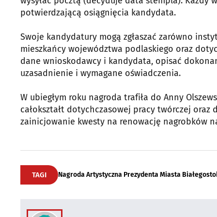
wysyłać pocztą (decyduje data stempla). Każdy 
potwierdzającą osiągnięcia kandydata.
Swoje kandydatury mogą zgłaszać zarówno instytucj
mieszkańcy województwa podlaskiego oraz dotych
dane wnioskodawcy i kandydata, opisać dokonania
uzasadnienie i wymagane oświadczenia.
W ubiegłym roku nagroda trafiła do Anny Olszews
całokształt dotychczasowej pracy twórczej oraz 
zainicjowanie kwesty na renowację nagrobków n
TAGI
Nagroda Artystyczna Prezydenta Miasta Białegost