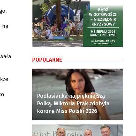
go.
i na
owała
POPULARNE
akże
to
Podlasianka najpiękniejszą
Polką. Wiktoria Ptak zdobyła
koronę Miss Polski 2026