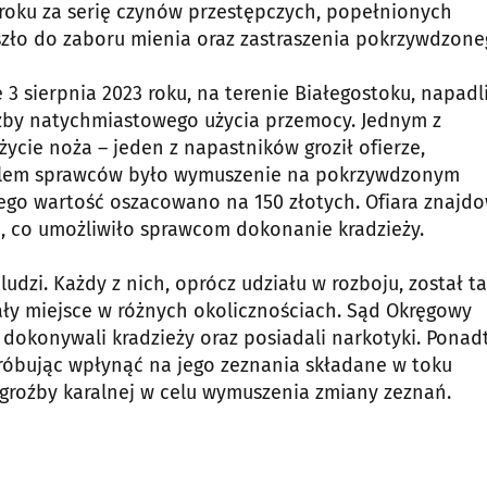
roku za serię czynów przestępczych, popełnionych
szło do zaboru mienia oraz zastraszenia pokrzywdzone
3 sierpnia 2023 roku, na terenie Białegostoku, napadl
źby natychmiastowego użycia przemocy. Jednym z
cie noża – jeden z napastników groził ofierze,
 Celem sprawców było wymuszenie na pokrzywdzonym
ego wartość oszacowano na 150 złotych. Ofiara znajd
ci, co umożliwiło sprawcom dokonanie kradzieży.
udzi. Każdy z nich, oprócz udziału w rozboju, został t
ały miejsce w różnych okolicznościach. Sąd Okręgowy
, dokonywali kradzieży oraz posiadali narkotyki. Ponad
próbując wpłynąć na jego zeznania składane w toku
 groźby karalnej w celu wymuszenia zmiany zeznań.