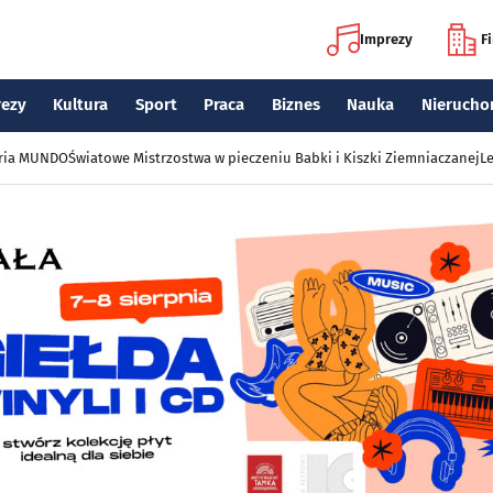
Imprezy
F
rezy
Kultura
Sport
Praca
Biznes
Nauka
Nierucho
eria MUNDO
Światowe Mistrzostwa w pieczeniu Babki i Kiszki Ziemniaczanej
Le