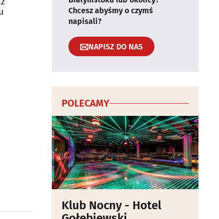
ąż
Chcesz abyśmy o czymś
u
napisali?
NAPISZ DO NAS
POLECAMY
Klub Nocny - Hotel
Gołębiewski