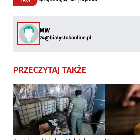
MW
24@bialystokonline.pl
PRZECZYTAJ TAKŻE