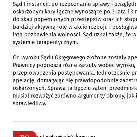
Sąd I instancji, po rozpoznaniu sprawy i uwzględ
oskarżonym kary łączne wynoszące po 3 lata i 3 
do skali popełnionych przestępstw oraz ich stopn
bardziej aktywną rolę w akcie rozboju i posługiw
lata pozbawienia wolności. Sąd uznał także, że
systemie terapeutycznym.
Od wyroku Sądu Okręgowego złożone zostały ape
Prawnicy podnoszą różne zarzuty wobec wyroku, 
przeprowadzenia postępowania. Jednocześnie prok
apelację, domagając się prawdopodobnie zaostrz
oskarżonych. Sprawa ta będzie zatem przedmiote
musiał rozważyć zarówno argumenty obrony, jak i p
sprawiedliwy.
TAGI
sąd apelacyjny
nóż
rozprawa