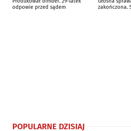
Produkował bimber. 29-latek
Głośna spraw
odpowie przed sądem
zakończona. 
prawomocnie
POPULARNE DZISIAJ