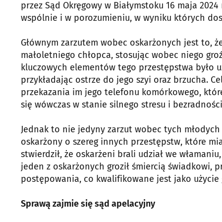
przez Sąd Okręgowy w Białymstoku 16 maja 2024 
wspólnie i w porozumieniu, w wyniku których do
Głównym zarzutem wobec oskarżonych jest to, że 
małoletniego chłopca, stosując wobec niego gro
kluczowych elementów tego przestępstwa było uży
przykładając ostrze do jego szyi oraz brzucha.
przekazania im jego telefonu komórkowego, któr
się wówczas w stanie silnego stresu i bezradnoś
Jednak to nie jedyny zarzut wobec tych młodych l
oskarżony o szereg innych przestępstw, które mi
stwierdził, że oskarżeni brali udział we włamaniu
jeden z oskarżonych groził śmiercią świadkowi, 
postępowania, co kwalifikowane jest jako użycie
Sprawą zajmie się sąd apelacyjny