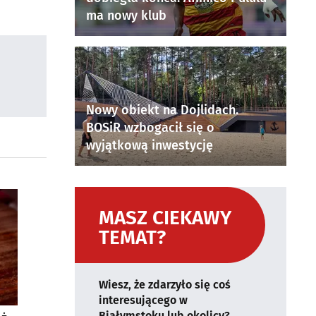
ma nowy klub
Nowy obiekt na Dojlidach.
BOSiR wzbogacił się o
wyjątkową inwestycję
MASZ CIEKAWY
TEMAT?
Wiesz, że zdarzyło się coś
interesującego w
Białymstoku lub okolicy?