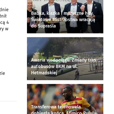
dnie
Babka, kiszka i muzyczne hity.
łnił
Światowe Mistrzostwa wracają
ącą 4
do Supraśla
ry w
Awaria wodociągu. Zmiany tras
autobusów BKM na ul.
Hetmańskiej
zie
Transferowa telenowela
dobiegła końca. Afimico Pululu