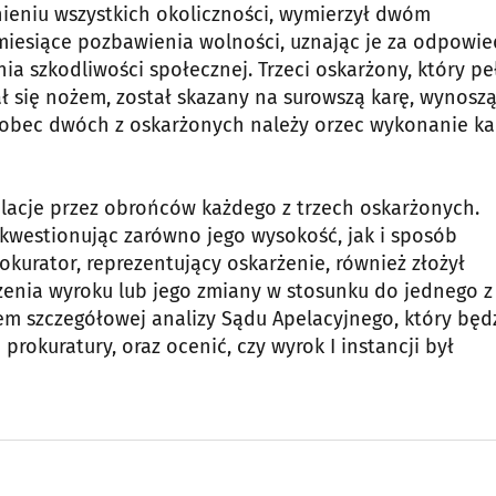
nieniu wszystkich okoliczności, wymierzył dwóm
miesiące pozbawienia wolności, uznając je za odpowie
ia szkodliwości społecznej. Trzeci oskarżony, który pe
ał się nożem, został skazany na surowszą karę, wynosz
 wobec dwóch z oskarżonych należy orzec wykonanie ka
lacje przez obrońców każdego z trzech oskarżonych.
kwestionując zarówno jego wysokość, jak i sposób
urator, reprezentujący oskarżenie, również złożył
enia wyroku lub jego zmiany w stosunku do jednego z
m szczegółowej analizy Sądu Apelacyjnego, który będ
rokuratury, oraz ocenić, czy wyrok I instancji był