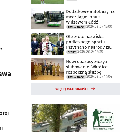
Dodatkowe autobusy na
mecz Jagiellonii z
Widzewem Łódź
2026.08.07 15:00
AKTUALNOŚCI
Oto złote nazwiska
podlaskiego sportu.
,
Przyznano nagrody za
2026.08.07 14:30
2025 rok
SPORT
Nowi strażacy złożyli
ślubowanie. Wkrótce
rozpoczną służbę
rawa
2026.08.07 14:04
AKTUALNOŚCI
WIĘCEJ WIADOMOŚCI
órej
ni