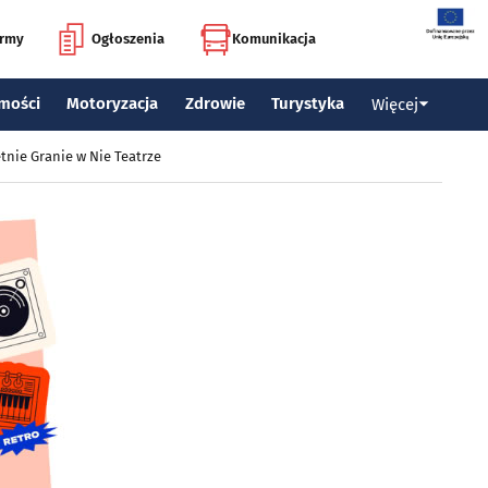
irmy
Ogłoszenia
Komunikacja
mości
Motoryzacja
Zdrowie
Turystyka
Więcej
tnie Granie w Nie Teatrze