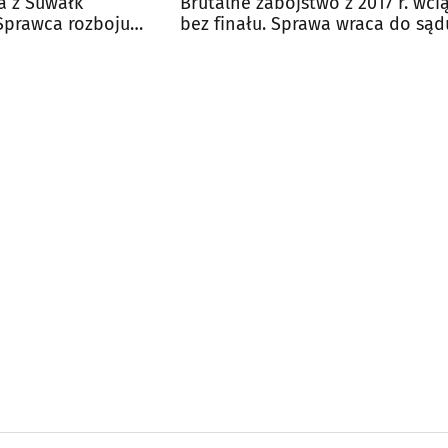
a z Suwałk
Brutalne zabójstwo z 2017 r. wci
Sprawca rozboju
bez finału. Sprawa wraca do sąd
 skazany