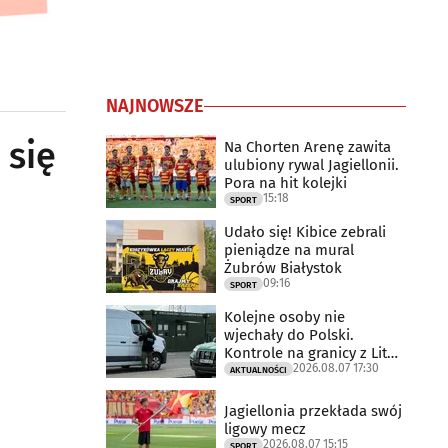
NAJNOWSZE
 się
Na Chorten Arenę zawita
ulubiony rywal Jagiellonii.
Pora na hit kolejki
15:18
SPORT
Udało się! Kibice zebrali
pieniądze na mural
Żubrów Białystok
09:16
SPORT
Kolejne osoby nie
wjechały do Polski.
Kontrole na granicy z Litwą
2026.08.07 17:30
trwają
AKTUALNOŚCI
Jagiellonia przekłada swój
ligowy mecz
2026.08.07 15:15
SPORT