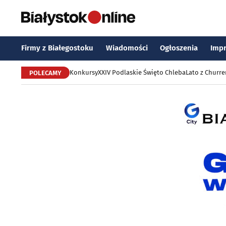
Firmy z Białegostoku
Wiadomości
Ogłoszenia
Imp
Konkursy
XXIV Podlaskie Święto Chleba
Lato z Churr
POLECAMY