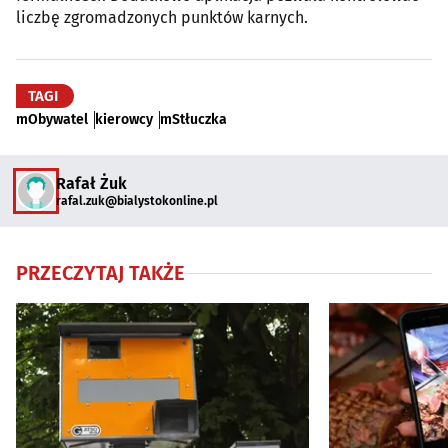
liczbę zgromadzonych punktów karnych.
TAGI
mObywatel
kierowcy
mStłuczka
Rafał Żuk
rafal.zuk@bialystokonline.pl
PRZECZYTAJ TAKŻE