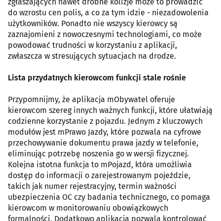
zgłaszających nawet drobne kolizje może to prowadzić
do wzrostu cen polis, a co za tym idzie - niezadowolenia
użytkowników. Ponadto nie wszyscy kierowcy są
zaznajomieni z nowoczesnymi technologiami, co może
powodować trudności w korzystaniu z aplikacji,
zwłaszcza w stresujących sytuacjach na drodze.
Lista przydatnych kierowcom funkcji stale rośnie
Przypomnijmy, że aplikacja mObywatel oferuje
kierowcom szereg innych ważnych funkcji, które ułatwiają
codzienne korzystanie z pojazdu. Jednym z kluczowych
modułów jest mPrawo Jazdy, które pozwala na cyfrowe
przechowywanie dokumentu prawa jazdy w telefonie,
eliminując potrzebę noszenia go w wersji fizycznej.
Kolejna istotna funkcja to mPojazd, która umożliwia
dostęp do informacji o zarejestrowanym pojeździe,
takich jak numer rejestracyjny, termin ważności
ubezpieczenia OC czy badania technicznego, co pomaga
kierowcom w monitorowaniu obowiązkowych
formalności. Dodatkowo aplikacja pozwala kontrolować