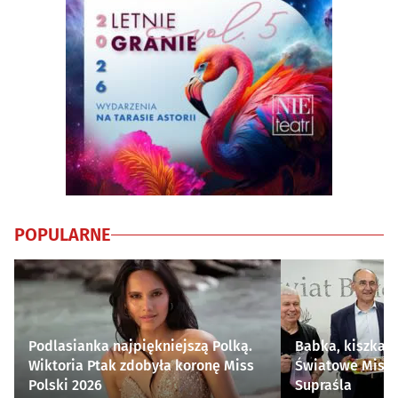
POPULARNE
Podlasianka najpiękniejszą Polką.
Babka, kiszka i
Wiktoria Ptak zdobyła koronę Miss
Światowe Mistr
Polski 2026
Supraśla