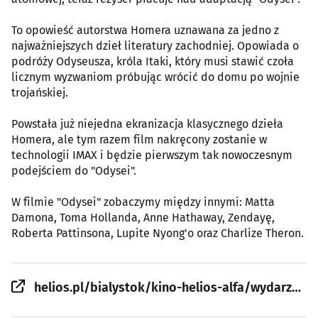
To opowieść autorstwa Homera uznawana za jedno z
najważniejszych dzieł literatury zachodniej. Opowiada o
podróży Odyseusza, króla Itaki, który musi stawić czoła
licznym wyzwaniom próbując wrócić do domu po wojnie
trojańskiej.
Powstała już niejedna ekranizacja klasycznego dzieła
Homera, ale tym razem film nakręcony zostanie w
technologii IMAX i będzie pierwszym tak nowoczesnym
podejściem do "Odysei".
W filmie "Odysei" zobaczymy między innymi: Matta
Damona, Toma Hollanda, Anne Hathaway, Zendayę,
Roberta Pattinsona, Lupite Nyong'o oraz Charlize Theron.
helios.pl/bialystok/kino-helios-alfa/wydarzenie/odyseja-salon-kultury-helios-2644