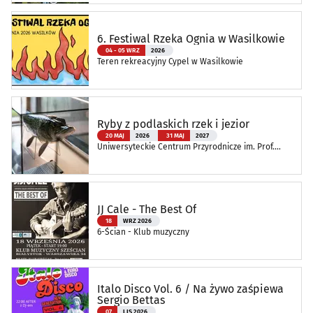
6. Festiwal Rzeka Ognia w Wasilkowie
04 - 05 WRZ
2026
Teren rekreacyjny Cypel w Wasilkowie
Ryby z podlaskich rzek i jezior
20 MAJ
2026
31 MAJ
2027
Uniwersyteckie Centrum Przyrodnicze im. Prof.
Andrzeja Myrchy
JJ Cale - The Best Of
18
WRZ 2026
6-Ścian - Klub muzyczny
Italo Disco Vol. 6 / Na żywo zaśpiewa
Sergio Bettas
07
LIS 2026