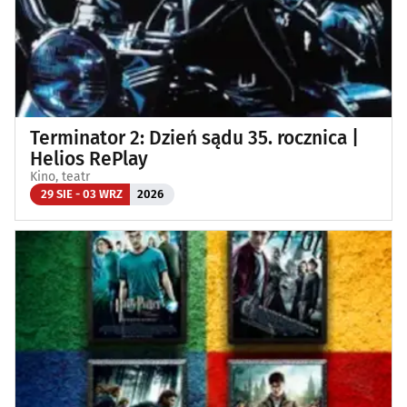
Terminator 2: Dzień sądu 35. rocznica |
Helios RePlay
Kino, teatr
29 SIE - 03 WRZ
2026