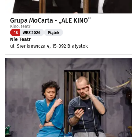
Grupa MoCarta - „ALE KINO”
Kino, teatr
18
WRZ 2026
Piątek
Nie Teatr
ul. Sienkiewicza 4, 15-092 Białystok