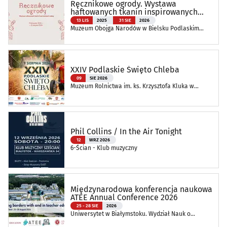
Ręcznikowe ogrody. Wystawa
haftowanych tkanin inspirowanych
naturą
13 LIS
2025
31 SIE
2026
Muzeum Obojga Narodów w Bielsku Podlaskim
Oddział Muzeum Podlaskiego w Białymstoku
XXIV Podlaskie Święto Chleba
09
SIE 2026
Muzeum Rolnictwa im. ks. Krzysztofa Kluka w
Ciechanowcu
Phil Collins / In the Air Tonight
12
WRZ 2026
6-Ścian - Klub muzyczny
Międzynarodowa konferencja naukowa
ATEE Annual Conference 2026
25 - 28 SIE
2026
Uniwersytet w Białymstoku. Wydział Nauk o
Edukacji