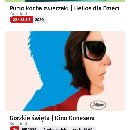
Pucio kocha zwierzaki | Helios dla Dzieci
Kino, teatr
22 - 23 SIE
2026
Gorzkie święta | Kino Konesera
Kino, teatr
24
SIE 2026
Poniedziałek
godz. 18:00