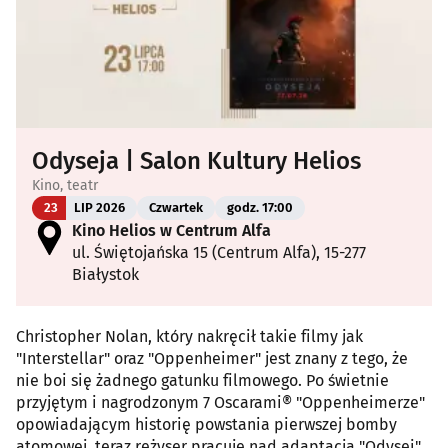
Odyseja | Salon Kultury Helios
Kino, teatr
23
LIP 2026
Czwartek
godz. 17:00
Kino Helios w Centrum Alfa
ul. Świętojańska 15 (Centrum Alfa), 15-277
Białystok
Christopher Nolan, który nakręcił takie filmy jak
"Interstellar" oraz "Oppenheimer" jest znany z tego, że
nie boi się żadnego gatunku filmowego. Po świetnie
przyjętym i nagrodzonym 7 Oscarami® "Oppenheimerze"
opowiadającym historię powstania pierwszej bomby
atomowej, teraz reżyser pracuje nad adaptacją "Odysei".