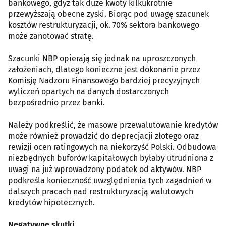
bankowego, gdyż tak duże kwoty kilkukrotnie
przewyższają obecne zyski. Biorąc pod uwagę szacunek
kosztów restrukturyzacji, ok. 70% sektora bankowego
może zanotować stratę.
Szacunki NBP opierają się jednak na uproszczonych
założeniach, dlatego konieczne jest dokonanie przez
Komisję Nadzoru Finansowego bardziej precyzyjnych
wyliczeń opartych na danych dostarczonych
bezpośrednio przez banki.
Należy podkreślić, że masowe przewalutowanie kredytów
może również prowadzić do deprecjacji złotego oraz
rewizji ocen ratingowych na niekorzyść Polski. Odbudowa
niezbędnych buforów kapitałowych byłaby utrudniona z
uwagi na już wprowadzony podatek od aktywów. NBP
podkreśla konieczność uwzględnienia tych zagadnień w
dalszych pracach nad restrukturyzacją walutowych
kredytów hipotecznych.
Negatywne skutki