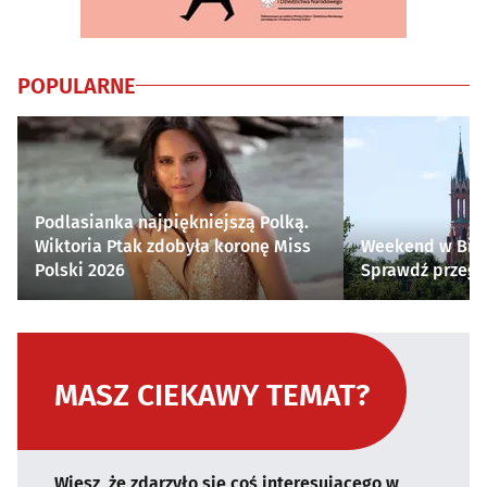
POPULARNE
Podlasianka najpiękniejszą Polką.
Wiktoria Ptak zdobyła koronę Miss
Weekend w Biał
Polski 2026
Sprawdź przegl
MASZ CIEKAWY TEMAT?
Wiesz, że zdarzyło się coś interesującego w