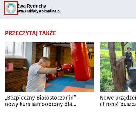
Ewa Reducha
ewa.r@bialystokonline.pl
PRZECZYTAJ TAKŻE
„Bezpieczny Białostoczanin” –
Nowe urządze
nowy kurs samoobrony dla
chronić puszc
mężczyzn
roślinami