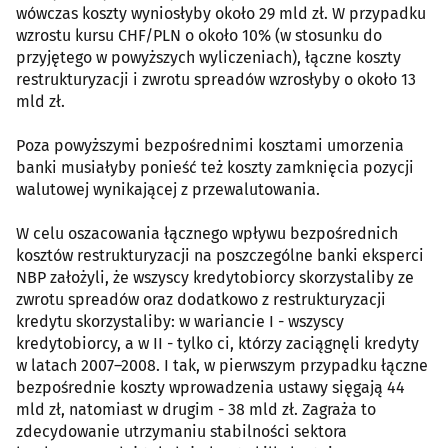
wówczas koszty wyniosłyby około 29 mld zł. W przypadku
wzrostu kursu CHF/PLN o około 10% (w stosunku do
przyjętego w powyższych wyliczeniach), łączne koszty
restrukturyzacji i zwrotu spreadów wzrosłyby o około 13
mld zł.
Poza powyższymi bezpośrednimi kosztami umorzenia
banki musiałyby ponieść też koszty zamknięcia pozycji
walutowej wynikającej z przewalutowania.
W celu oszacowania łącznego wpływu bezpośrednich
kosztów restrukturyzacji na poszczególne banki eksperci
NBP założyli, że wszyscy kredytobiorcy skorzystaliby ze
zwrotu spreadów oraz dodatkowo z restrukturyzacji
kredytu skorzystaliby: w wariancie I - wszyscy
kredytobiorcy, a w II - tylko ci, którzy zaciągnęli kredyty
w latach 2007–2008. I tak, w pierwszym przypadku łączne
bezpośrednie koszty wprowadzenia ustawy sięgają 44
mld zł, natomiast w drugim - 38 mld zł. Zagraża to
zdecydowanie utrzymaniu stabilności sektora