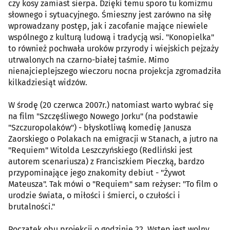
czy kosy zamiast sierpa. Dzięki temu sporo tu komizmu
słownego i sytuacyjnego. Śmieszny jest zarówno na siłę
wprowadzany postęp, jak i zacofanie mające niewiele
wspólnego z kulturą ludową i tradycją wsi. "Konopielka"
to również pochwała uroków przyrody i wiejskich pejzaży
utrwalonych na czarno-białej taśmie. Mimo
nienajcieplejszego wieczoru nocna projekcja zgromadziła
kilkadziesiąt widzów.
W środę (20 czerwca 2007r.) natomiast warto wybrać się
na film "Szczęśliwego Nowego Jorku" (na podstawie
"Szczuropolaków") - błyskotliwą komedię Janusza
Zaorskiego o Polakach na emigracji w Stanach, a jutro na
"Requiem" Witolda Leszczyńskiego (Redliński jest
autorem scenariusza) z Franciszkiem Pieczką, bardzo
przypominające jego znakomity debiut - "Żywot
Mateusza". Tak mówi o "Requiem" sam reżyser: "To film o
urodzie świata, o miłości i śmierci, o czułości i
brutalności."
Początek obu projekcji o godzinie 22. Wstęp jest wolny.