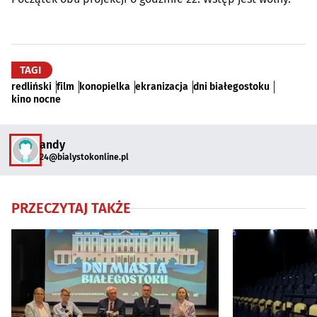
TAGI
redliński
film
konopielka
ekranizacja
dni białegostoku
kino nocne
andy
24@bialystokonline.pl
PRZECZYTAJ TAKŻE