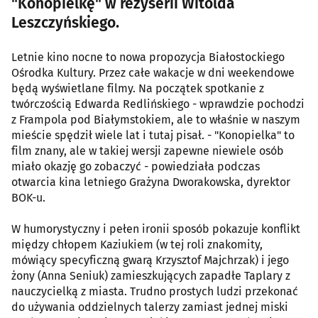
"Konopielkę" w reżyserii Witolda
Leszczyńskiego.
Letnie kino nocne to nowa propozycja Białostockiego
Ośrodka Kultury. Przez całe wakacje w dni weekendowe
będą wyświetlane filmy. Na początek spotkanie z
twórczością Edwarda Redlińskiego - wprawdzie pochodzi
z Frampola pod Białymstokiem, ale to właśnie w naszym
mieście spędził wiele lat i tutaj pisał. - "Konopielka" to
film znany, ale w takiej wersji zapewne niewiele osób
miało okazję go zobaczyć - powiedziała podczas
otwarcia kina letniego Grażyna Dworakowska, dyrektor
BOK-u.
W humorystyczny i pełen ironii sposób pokazuje konflikt
między chłopem Kaziukiem (w tej roli znakomity,
mówiący specyficzną gwarą Krzysztof Majchrzak) i jego
żony (Anna Seniuk) zamieszkujących zapadłe Taplary z
nauczycielką z miasta. Trudno prostych ludzi przekonać
do używania oddzielnych talerzy zamiast jednej miski