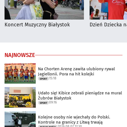
Koncert Muzyczny Białystok
Dzień Dziecka n
NAJNOWSZE
Na Chorten Arenę zawita ulubiony rywal
Jagiellonii. Pora na hit kolejki
15:18
SPORT
Udało się! Kibice zebrali pieniądze na mural
Żubrów Białystok
09:16
SPORT
Kolejne osoby nie wjechały do Polski.
Kontrole na granicy z Litwą trwają
2026.08.07 17:30
AKTUALNOŚCI