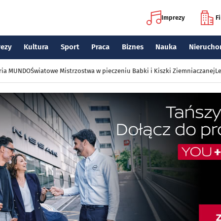
Imprezy
F
rezy
Kultura
Sport
Praca
Biznes
Nauka
Nierucho
eria MUNDO
Światowe Mistrzostwa w pieczeniu Babki i Kiszki Ziemniaczanej
Le