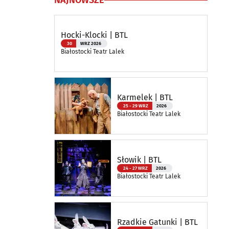
NAJNOWSZE
Hocki-Klocki | BTL
30
WRZ 2026
Białostocki Teatr Lalek
Karmelek | BTL
25 - 29 WRZ
2026
Białostocki Teatr Lalek
Słowik | BTL
24 - 27 WRZ
2026
Białostocki Teatr Lalek
Rzadkie Gatunki | BTL