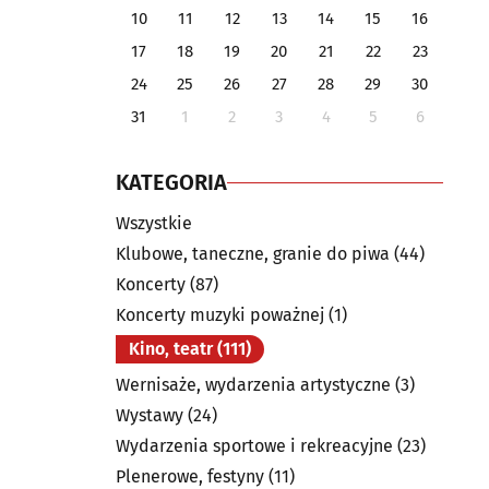
10
11
12
13
14
15
16
17
18
19
20
21
22
23
24
25
26
27
28
29
30
31
1
2
3
4
5
6
KATEGORIA
Wszystkie
Klubowe, taneczne, granie do piwa
(44)
Koncerty
(87)
Koncerty muzyki poważnej
(1)
Kino, teatr
(111)
Wernisaże, wydarzenia artystyczne
(3)
Wystawy
(24)
Wydarzenia sportowe i rekreacyjne
(23)
Plenerowe, festyny
(11)