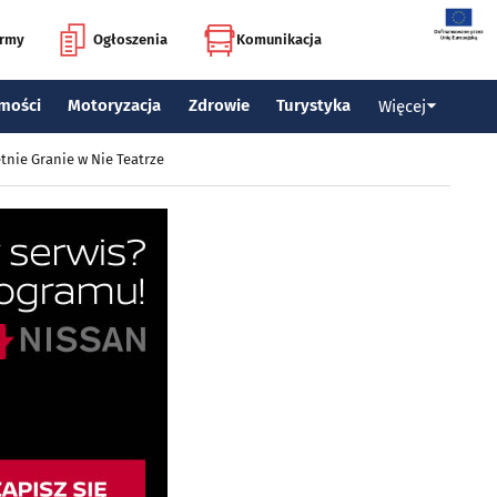
irmy
Ogłoszenia
Komunikacja
mości
Motoryzacja
Zdrowie
Turystyka
Więcej
tnie Granie w Nie Teatrze