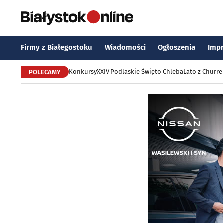
Firmy z Białegostoku
Wiadomości
Ogłoszenia
Imp
Konkursy
XXIV Podlaskie Święto Chleba
Lato z Churr
POLECAMY