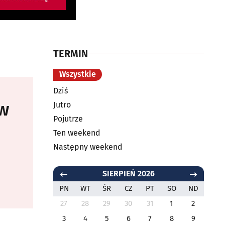
TERMIN
Wszystkie
Dziś
 w
Jutro
Pojutrze
Ten weekend
Następny weekend
SIERPIEŃ 2026
PN
WT
ŚR
CZ
PT
SO
ND
27
28
29
30
31
1
2
3
4
5
6
7
8
9