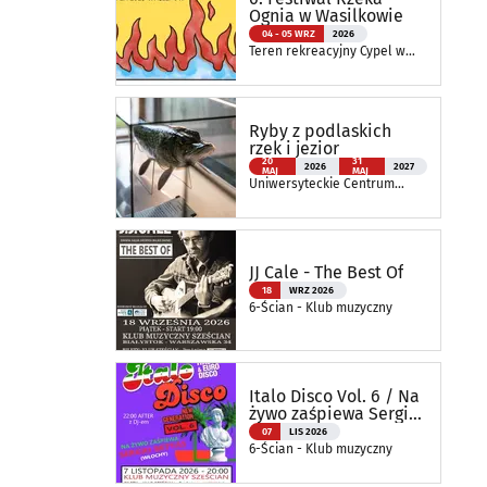
Ognia w Wasilkowie
04 - 05 WRZ
2026
Teren rekreacyjny Cypel w
Wasilkowie
Ryby z podlaskich
rzek i jezior
20
31
2026
2027
MAJ
MAJ
Uniwersyteckie Centrum
Przyrodnicze im. Prof.
Andrzeja Myrchy
JJ Cale - The Best Of
18
WRZ 2026
6-Ścian - Klub muzyczny
Italo Disco Vol. 6 / Na
żywo zaśpiewa Sergio
Bettas
07
LIS 2026
6-Ścian - Klub muzyczny