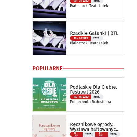
22 - 23 WRZ
2026
Białostocki Teatr Lalek
Rzadkie Gatunki | BTL
18 - 20 WRZ
2026
Białostocki Teatr Lalek
POPULARNE
Podlaskie Dla Ciebie.
Festiwal 2026
04 - 05 WRZ
2026
Politechnika Białostocka
Ręcznikowe ogrody.
Wystawa haftowanych
tkanin inspirowanych
13
31
2025
2026
LIS
SIE