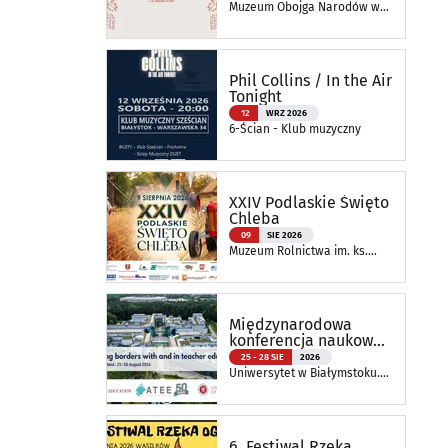
naturą
Muzeum Obojga Narodów w
Bielsku Podlaskim Oddział
Muzeum Podlaskiego w
Białymstoku
Phil Collins / In the Air
Tonight
12
WRZ 2026
6-Ścian - Klub muzyczny
XXIV Podlaskie Święto
Chleba
09
SIE 2026
Muzeum Rolnictwa im. ks.
Krzysztofa Kluka w
Ciechanowcu
Międzynarodowa
konferencja naukowa
ATEE Annual
25 - 28 SIE
2026
Conference 2026
Uniwersytet w Białymstoku.
Wydział Nauk o Edukacji
6. Festiwal Rzeka