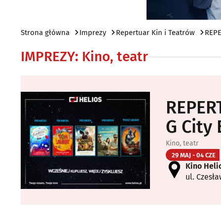
Strona główna
Imprezy
Repertuar Kin i Teatrów
REPE
IMPREZY
:
Kino, teatr
REPERT
G City
Kino, teatr
29 MAJ - 04 CZE
Kino Helio
ul. Czesła