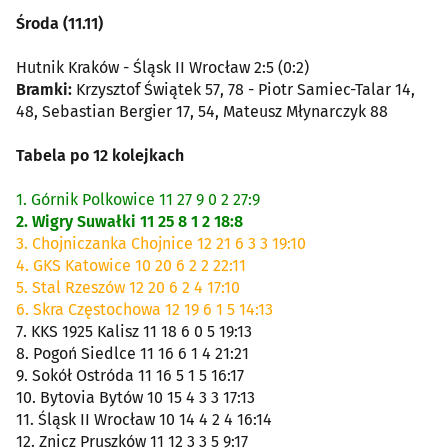
Środa (11.11)
Hutnik Kraków - Śląsk II Wrocław 2:5 (0:2)
Bramki:
Krzysztof Świątek 57, 78 - Piotr Samiec-Talar 14,
48, Sebastian Bergier 17, 54, Mateusz Młynarczyk 88
Tabela po 12 kolejkach
1. Górnik Polkowice 11 27 9 0 2 27:9
2. Wigry Suwałki 11 25 8 1 2 18:8
3. Chojniczanka Chojnice 12 21 6 3 3 19:10
4. GKS Katowice 10 20 6 2 2 22:11
5. Stal Rzeszów 12 20 6 2 4 17:10
6. Skra Częstochowa 12 19 6 1 5 14:13
7. KKS 1925 Kalisz 11 18 6 0 5 19:13
8. Pogoń Siedlce 11 16 6 1 4 21:21
9. Sokół Ostróda 11 16 5 1 5 16:17
10. Bytovia Bytów 10 15 4 3 3 17:13
11. Śląsk II Wrocław 10 14 4 2 4 16:14
12. Znicz Pruszków 11 12 3 3 5 9:17