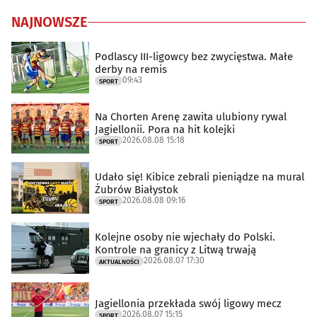
NAJNOWSZE
Podlascy III-ligowcy bez zwycięstwa. Małe
derby na remis
09:43
SPORT
Na Chorten Arenę zawita ulubiony rywal
Jagiellonii. Pora na hit kolejki
2026.08.08 15:18
SPORT
Udało się! Kibice zebrali pieniądze na mural
Żubrów Białystok
2026.08.08 09:16
SPORT
Kolejne osoby nie wjechały do Polski.
Kontrole na granicy z Litwą trwają
2026.08.07 17:30
AKTUALNOŚCI
Jagiellonia przekłada swój ligowy mecz
2026.08.07 15:15
SPORT