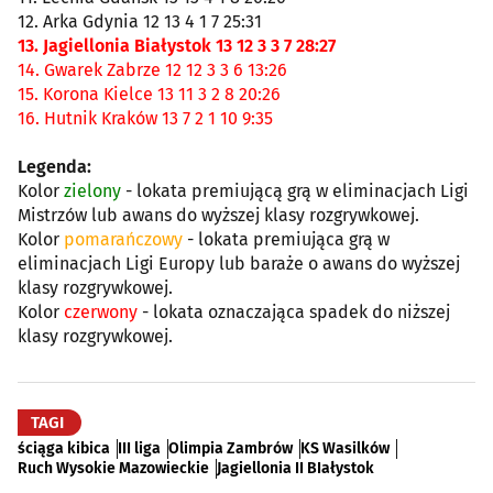
12. Arka Gdynia 12 13 4 1 7 25:31
13. Jagiellonia Białystok 13 12 3 3 7 28:27
14. Gwarek Zabrze 12 12 3 3 6 13:26
15. Korona Kielce 13 11 3 2 8 20:26
16. Hutnik Kraków 13 7 2 1 10 9:35
Legenda:
Kolor
zielony
- lokata premiującą grą w eliminacjach Ligi
Mistrzów lub awans do wyższej klasy rozgrywkowej.
Kolor
pomarańczowy
- lokata premiująca grą w
eliminacjach Ligi Europy lub baraże o awans do wyższej
klasy rozgrywkowej.
Kolor
czerwony
- lokata oznaczająca spadek do niższej
klasy rozgrywkowej.
TAGI
ściąga kibica
III liga
Olimpia Zambrów
KS Wasilków
Ruch Wysokie Mazowieckie
Jagiellonia II BIałystok