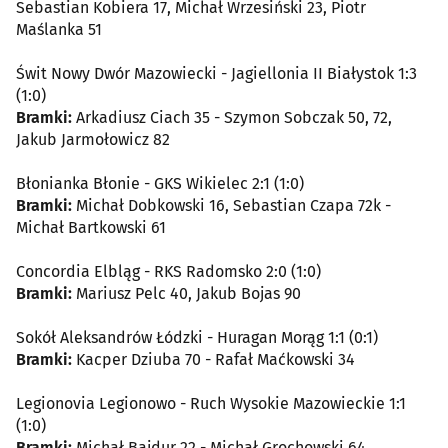
Sebastian Kobiera 17, Michał Wrzesiński 23, Piotr
Maślanka 51
Świt Nowy Dwór Mazowiecki - Jagiellonia II Białystok 1:3
(1:0)
Bramki:
Arkadiusz Ciach 35 - Szymon Sobczak 50, 72,
Jakub Jarmołowicz 82
Błonianka Błonie - GKS Wikielec 2:1 (1:0)
Bramki:
Michał Dobkowski 16, Sebastian Czapa 72k -
Michał Bartkowski 61
Concordia Elbląg - RKS Radomsko 2:0 (1:0)
Bramki:
Mariusz Pelc 40, Jakub Bojas 90
Sokół Aleksandrów Łódzki - Huragan Morąg 1:1 (0:1)
Bramki:
Kacper Dziuba 70 - Rafał Maćkowski 34
Legionovia Legionowo - Ruch Wysokie Mazowieckie 1:1
(1:0)
Bramki:
Michał Bajdur 22 - Michał Grochowski 64