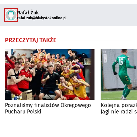
Rafał Żuk
rafal.zuk@bialystokonline.pl
PRZECZYTAJ TAKŻE
Poznaliśmy finalistów Okręgowego
Kolejna poraż
Pucharu Polski
Jagi nie radzi
fantazją