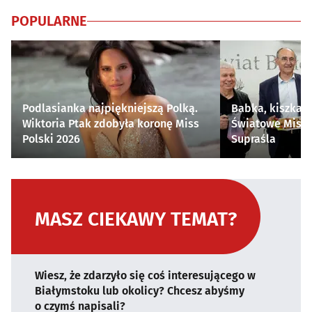
POPULARNE
Podlasianka najpiękniejszą Polką.
Babka, kiszka i
Wiktoria Ptak zdobyła koronę Miss
Światowe Mistr
Polski 2026
Supraśla
MASZ CIEKAWY TEMAT?
Wiesz, że zdarzyło się coś interesującego w
Białymstoku lub okolicy? Chcesz abyśmy
o czymś napisali?