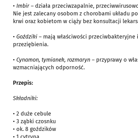
•
Imbir
– działa przeciwzapalnie, przeciwwirusowo 
Nie jest zalecany osobom z chorobami układu p
krwi oraz kobietom w ciąży bez konsultacji lekarsk
•
Goździki
– mają właściwości przeciwbakteryjne i 
przeziębienia.
•
Cynamon, tymianek, rozmaryn
– przyprawy o wła
wzmacniających odporność.
Przepis:
Składniki:
• 2 duże cebule
• 3 ząbki czosnku
• ok. 8 goździków
• 1 cytryna