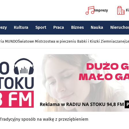
Imprezy
F
rezy
Kultura
Sport
Praca
Biznes
Nauka
Nierucho
eria MUNDO
Światowe Mistrzostwa w pieczeniu Babki i Kiszki Ziemniaczanej
Le
. Tradycyjny sposób na walkę z przeziębieniem