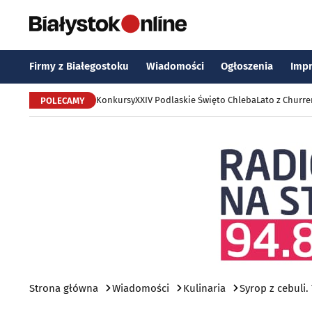
Firmy z Białegostoku
Wiadomości
Ogłoszenia
Imp
Konkursy
XXIV Podlaskie Święto Chleba
Lato z Churr
POLECAMY
Strona główna
Wiadomości
Kulinaria
Syrop z cebuli