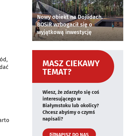
Nowy obiekt na Dojlidach.
BOSiR wzbogacił się o
wyjątkową inwestycję
ód,
MASZ CIEKAWY
odać
TEMAT?
Wiesz, że zdarzyło się coś
interesującego w
Białymstoku lub okolicy?
Chcesz abyśmy o czymś
napisali?
arto
NAPISZ DO NAS