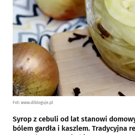
Fot: www.dibloguje.pl
Syrop z cebuli od lat stanowi domowy
bólem gardła i kaszlem. Tradycyjna 