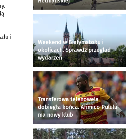
Hetmańskiej
ny.
ią
zlu i
Weekend w Białymstoku i
okolicach. Sprawdź przegląd
wydarzeń
Transferowa telenowela
dobiegła końca. Afimico Pululu
ma nowy klub