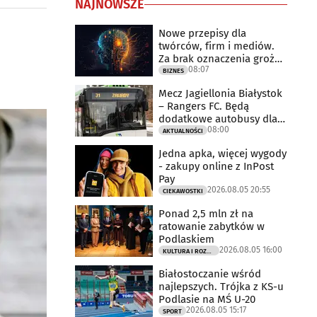
NAJNOWSZE
Nowe przepisy dla
twórców, firm i mediów.
Za brak oznaczenia grożą
08:07
milionowe
BIZNES
Mecz Jagiellonia Białystok
– Rangers FC. Będą
dodatkowe autobusy dla
08:00
kibiców
AKTUALNOŚCI
Jedna apka, więcej wygody
- zakupy online z InPost
Pay
2026.08.05 20:55
CIEKAWOSTKI
Ponad 2,5 mln zł na
ratowanie zabytków w
Podlaskiem
2026.08.05 16:00
KULTURA I ROZRYWKA
Białostoczanie wśród
najlepszych. Trójka z KS-u
Podlasie na MŚ U-20
2026.08.05 15:17
SPORT