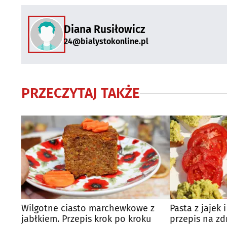
Diana Rusiłowicz
24@bialystokonline.pl
PRZECZYTAJ TAKŻE
Wilgotne ciasto marchewkowe z
Pasta z jajek
jabłkiem. Przepis krok po kroku
przepis na z