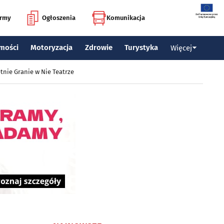
irmy
Ogłoszenia
Komunikacja
mości
Motoryzacja
Zdrowie
Turystyka
Więcej
tnie Granie w Nie Teatrze