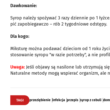
Dawkowanie:
Syrop należy spożywać 3 razy dziennie po 1 łyżce. 
pić zapobiegawczo – rób 2 tygodniowe odstępy.
Dla kogo:
Miksturę można podawać dzieciom od 1 roku życia
stosowanie syropu "w razie potrzeby", a nie profi
Uwaga:
Jeśli objawy są nasilone lub utrzymują się
Naturalne metody mogą wspierać organizm, ale ni
TAGI
przeziębienie
infekcja
przepis
syrop z cebuli
dom