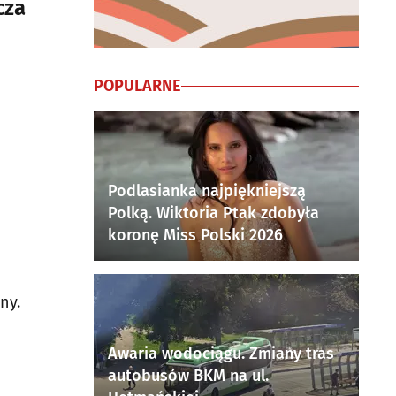
cza
POPULARNE
Podlasianka najpiękniejszą
Polką. Wiktoria Ptak zdobyła
koronę Miss Polski 2026
ny.
Awaria wodociągu. Zmiany tras
autobusów BKM na ul.