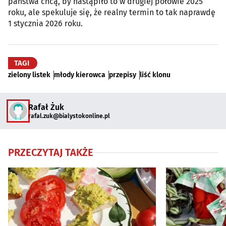
państwa chcą, by nastąpiło to w drugiej połowie 2025
roku, ale spekuluje się, że realny termin to tak naprawdę
1 stycznia 2026 roku.
TAGI
zielony listek
młody kierowca
przepisy
liść klonu
Rafał Żuk
rafal.zuk@bialystokonline.pl
PRZECZYTAJ TAKŻE