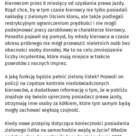
kierowcom przez 8 miesięcy od uzyskania prawa jazdy.
Rząd chce, by w tym czasie kierowcy nie tylko posiadali
naklejkę z zielonym liściem klonu, ale także podlegali
restrykcyjnym ograniczeniom prędkości i nie mogli
podejmować pracy zarobkowej w charakterze kierowcy.
Ponadto pojawił się pomysł, by młody kierowca w czasie
okresu próbnego nie mógł przewozić nieletnich osób bez
obecności osoby dorosłej. Ma to na celu zmniejszenie
liczby incydentów, które mają miejsce w trakcie
powrotów z nocnych imprez.
A jaką funkcję będzie pełnić zielony listek? Pozwoli on
policji na częstsze kontrole niedoświadczonych
kierowców, a dodatkowo informację o tym, że w pobliżu
znajduje się świeżo upieczony posiadacz prawa jazdy,
otrzymają inne osoby za kółkiem, które tym samym będą
mogły zachować większą czujność.
Kiedy nowe przepisy dotyczące konieczności posiadania
zielonego listka na samochodzie wejdą w życie? Władze