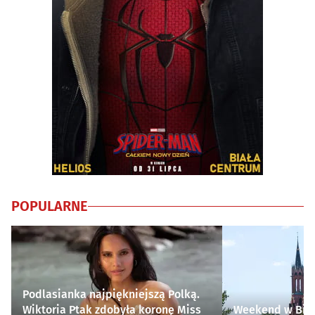
POPULARNE
Podlasianka najpiękniejszą Polką.
Wiktoria Ptak zdobyła koronę Miss
Weekend w Biał