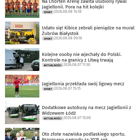
Na Chorten Arenę zawita ulubiony rywal
Jagiellonii. Pora na hit kolejki
2026.08.08 15:18
SPORT
Udało się! Kibice zebrali pieniądze na mural
Żubrów Białystok
2026.08.08 09:16
SPORT
Kolejne osoby nie wjechały do Polski.
Kontrole na granicy z Litwą trwają
2026.08.07 17:30
AKTUALNOŚCI
Jagiellonia przekłada swój ligowy mecz
2026.08.07 15:15
SPORT
Dodatkowe autobusy na mecz Jagiellonii z
Widzewem Łódź
2026.08.07 15:00
AKTUALNOŚCI
Oto złote nazwiska podlaskiego sportu.
Przyznano nagrody za 2025 rok