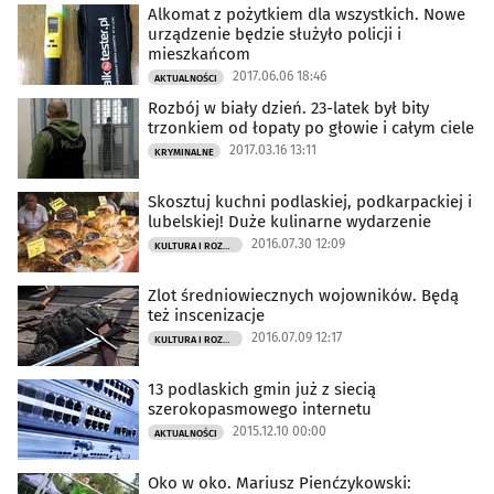
Alkomat z pożytkiem dla wszystkich. Nowe
urządzenie będzie służyło policji i
mieszkańcom
2017.06.06 18:46
AKTUALNOŚCI
Rozbój w biały dzień. 23-latek był bity
trzonkiem od łopaty po głowie i całym ciele
2017.03.16 13:11
KRYMINALNE
Skosztuj kuchni podlaskiej, podkarpackiej i
lubelskiej! Duże kulinarne wydarzenie
2016.07.30 12:09
KULTURA I ROZRYWKA
Zlot średniowiecznych wojowników. Będą
też inscenizacje
2016.07.09 12:17
KULTURA I ROZRYWKA
13 podlaskich gmin już z siecią
szerokopasmowego internetu
2015.12.10 00:00
AKTUALNOŚCI
Oko w oko. Mariusz Pienćzykowski: