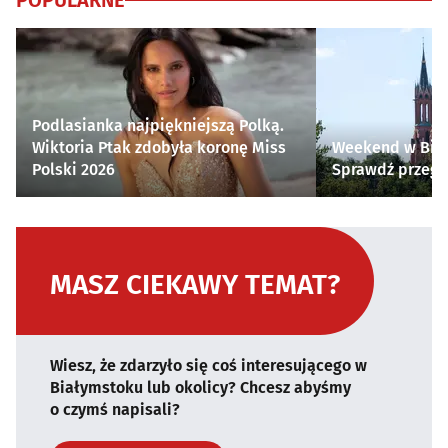
POPULARNE
Podlasianka najpiękniejszą Polką.
Wiktoria Ptak zdobyła koronę Miss
Weekend w Biał
Polski 2026
Sprawdź przegl
MASZ CIEKAWY TEMAT?
Wiesz, że zdarzyło się coś interesującego w
Białymstoku lub okolicy? Chcesz abyśmy
o czymś napisali?