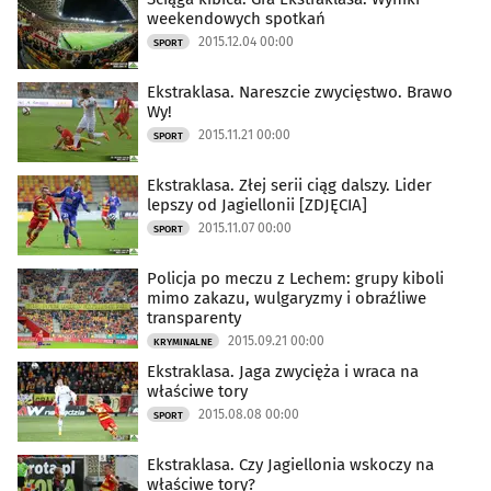
weekendowych spotkań
2015.12.04 00:00
SPORT
Ekstraklasa. Nareszcie zwycięstwo. Brawo
Wy!
2015.11.21 00:00
SPORT
Ekstraklasa. Złej serii ciąg dalszy. Lider
lepszy od Jagiellonii [ZDJĘCIA]
2015.11.07 00:00
SPORT
Policja po meczu z Lechem: grupy kiboli
mimo zakazu, wulgaryzmy i obraźliwe
transparenty
2015.09.21 00:00
KRYMINALNE
Ekstraklasa. Jaga zwycięża i wraca na
właściwe tory
2015.08.08 00:00
SPORT
Ekstraklasa. Czy Jagiellonia wskoczy na
właściwe tory?