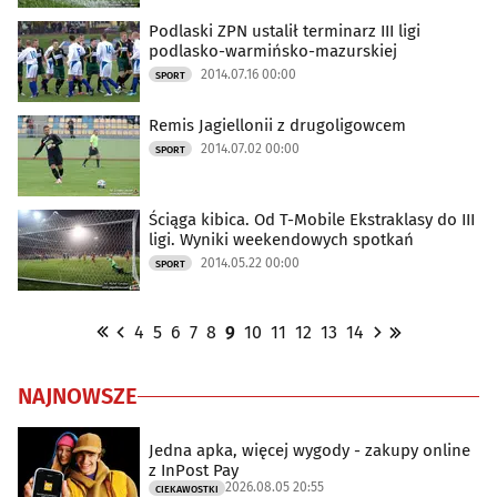
Podlaski ZPN ustalił terminarz III ligi
podlasko-warmińsko-mazurskiej
2014.07.16 00:00
SPORT
Remis Jagiellonii z drugoligowcem
2014.07.02 00:00
SPORT
Ściąga kibica. Od T-Mobile Ekstraklasy do III
ligi. Wyniki weekendowych spotkań
2014.05.22 00:00
SPORT
4
5
6
7
8
9
10
11
12
13
14
NAJNOWSZE
Jedna apka, więcej wygody - zakupy online
z InPost Pay
2026.08.05 20:55
CIEKAWOSTKI