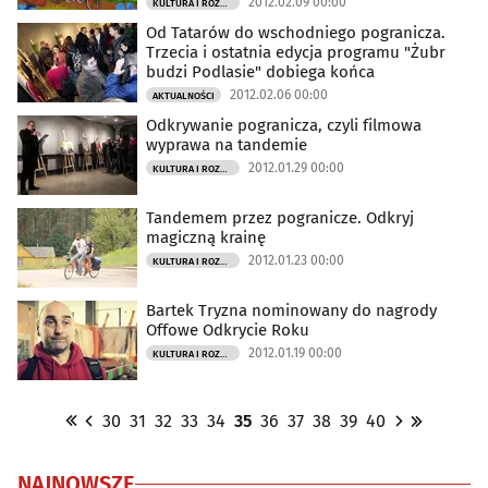
2012.02.09 00:00
KULTURA I ROZRYWKA
Od Tatarów do wschodniego pogranicza.
Trzecia i ostatnia edycja programu "Żubr
budzi Podlasie" dobiega końca
2012.02.06 00:00
AKTUALNOŚCI
Odkrywanie pogranicza, czyli filmowa
wyprawa na tandemie
2012.01.29 00:00
KULTURA I ROZRYWKA
Tandemem przez pogranicze. Odkryj
magiczną krainę
2012.01.23 00:00
KULTURA I ROZRYWKA
Bartek Tryzna nominowany do nagrody
Offowe Odkrycie Roku
2012.01.19 00:00
KULTURA I ROZRYWKA
30
31
32
33
34
35
36
37
38
39
40
NAJNOWSZE