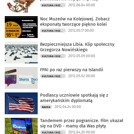
2012.06.04 00:00
KULTURA I ROZRYWKA
Noc Muzeów na Kolejowej. Zobacz
eksponaty tworzące piękno kolei
2012.05.17 00:00
KULTURA I ROZRYWKA
Bezpieczniejsza Libia. Klip społeczny
Grzegorza Nowińskiego
2012.05.09 00:00
KULTURA I ROZRYWKA
FPA! po raz pierwszy na Islandii
2012.05.02 00:00
KULTURA I ROZRYWKA
Podlascy uczniowie spotkają się z
amerykańskim dyplomatą
2012.04.24 00:00
NAUKA
Tandemem przez pogranicze. Film ukazał
się na DVD - mamy dla Was płyty
2012.04.20 00:00
KULTURA I ROZRYWKA