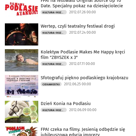
FPA! na festiwalu Original Source Up To
Date. Specjalny pokaz na dziesięciolecie
2012.07.26 00:00
KULTURA I ROZRYWKA
Wertep, czyli teatralny festiwal drogi
2012.07.24 00:00
KULTURA I ROZRYWKA
Kolektyw Podlasie Makes Me Happy kręci
film "ZBYSZEK x 3"
2012.07.11 00:00
KULTURA I ROZRYWKA
Sfotografuj piękno podlaskiego krajobrazu
2012.06.25 00:00
CIEKAWOSTKI
Dzień Konia na Podlasiu
2012.06.09 00:00
KULTURA I ROZRYWKA
FPA! czeka na filmy. Jesienią odbędzie się
jubileuszowa edycja imprezy