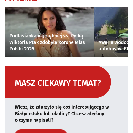
Podlasianka najpiękniejszą Polką.
Wiktoria Ptak zdobyła koronę Miss
Awaria wodocią
Polski 2026
autobusów BKM 
MASZ CIEKAWY TEMAT?
Wiesz, że zdarzyło się coś interesującego w
Białymstoku lub okolicy? Chcesz abyśmy
o czymś napisali?