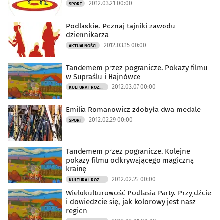
2012.03.21 00:00
SPORT
Podlaskie. Poznaj tajniki zawodu
dziennikarza
2012.03.15 00:00
AKTUALNOŚCI
Tandemem przez pogranicze. Pokazy filmu
w Supraślu i Hajnówce
2012.03.07 00:00
KULTURA I ROZRYWKA
Emilia Romanowicz zdobyła dwa medale
2012.02.29 00:00
SPORT
Tandemem przez pogranicze. Kolejne
pokazy filmu odkrywającego magiczną
krainę
2012.02.22 00:00
KULTURA I ROZRYWKA
Wielokulturowość Podlasia Party. Przyjdźcie
i dowiedzcie się, jak kolorowy jest nasz
region