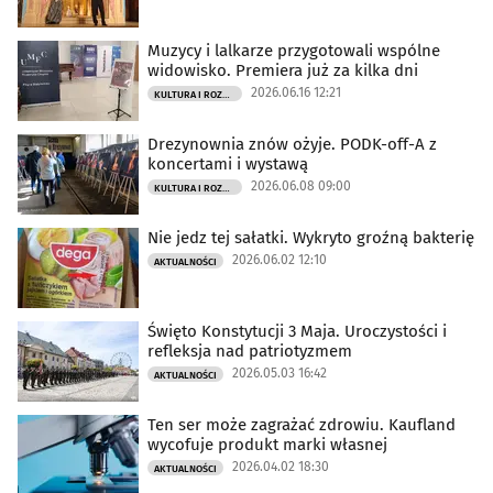
Muzycy i lalkarze przygotowali wspólne
widowisko. Premiera już za kilka dni
2026.06.16 12:21
KULTURA I ROZRYWKA
Drezynownia znów ożyje. PODK-off-A z
koncertami i wystawą
2026.06.08 09:00
KULTURA I ROZRYWKA
Nie jedz tej sałatki. Wykryto groźną bakterię
2026.06.02 12:10
AKTUALNOŚCI
Święto Konstytucji 3 Maja. Uroczystości i
refleksja nad patriotyzmem
2026.05.03 16:42
AKTUALNOŚCI
Ten ser może zagrażać zdrowiu. Kaufland
wycofuje produkt marki własnej
2026.04.02 18:30
AKTUALNOŚCI