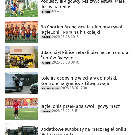
Podlascy III-ligowcy bez zwycięstwa. Małe
derby na remis
09:43
SPORT
Na Chorten Arenę zawita ulubiony rywal
Jagiellonii. Pora na hit kolejki
2026.08.08 15:18
SPORT
Udało się! Kibice zebrali pieniądze na mural
Żubrów Białystok
2026.08.08 09:16
SPORT
Kolejne osoby nie wjechały do Polski.
Kontrole na granicy z Litwą trwają
2026.08.07 17:30
AKTUALNOŚCI
Jagiellonia przekłada swój ligowy mecz
2026.08.07 15:15
SPORT
Dodatkowe autobusy na mecz Jagiellonii z
Widzewem Łódź