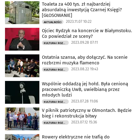
Toaleta za 400 tys. zł najbardziej
absurdalną inwestycją Czarnej Księgi?
[GŁOSOWANIE]
2023.11.07 10:22
AKTUALNOŚCI
Ojciec Rydzyk na koncercie w Białymstoku.
Co powiedział ze sceny?
2023.09.28 07:11
KULTURA I ROZRYWKA
Ostatnia szansa, aby dołączyć. Na scenie
rozbrzmi muzyka flamenco
2023.08.22 19:43
KULTURA I ROZRYWKA
Wspólnie oddadzą jej hołd. Była cenioną
pracowniczką UwB, uwielbianą przez
młodych ludzi
2023.07.28 11:06
KULTURA I ROZRYWKA
V piknik patriotyczny w Olmontach. Będzie
bieg i rekonstrukcja bitwy
2023.07.12 15:36
KULTURA I ROZRYWKA
Rowery elektryczne nie trafią do