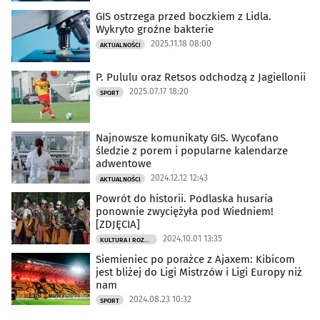
GIS ostrzega przed boczkiem z Lidla.
Wykryto groźne bakterie
2025.11.18 08:00
AKTUALNOŚCI
P. Pululu oraz Retsos odchodzą z Jagiellonii
2025.07.17 18:20
SPORT
Najnowsze komunikaty GIS. Wycofano
śledzie z porem i popularne kalendarze
adwentowe
2024.12.12 12:43
AKTUALNOŚCI
Powrót do historii. Podlaska husaria
ponownie zwyciężyła pod Wiedniem!
[ZDJĘCIA]
2024.10.01 13:35
KULTURA I ROZRYWKA
Siemieniec po porażce z Ajaxem: Kibicom
jest bliżej do Ligi Mistrzów i Ligi Europy niż
nam
2024.08.23 10:32
SPORT