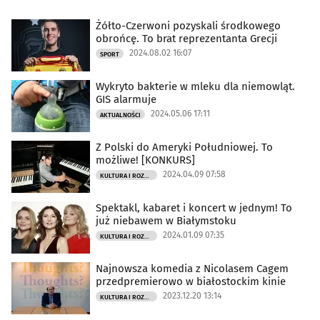
Żółto-Czerwoni pozyskali środkowego
obrońcę. To brat reprezentanta Grecji
2024.08.02 16:07
SPORT
Wykryto bakterie w mleku dla niemowląt.
GIS alarmuje
2024.05.06 17:11
AKTUALNOŚCI
Z Polski do Ameryki Południowej. To
możliwe! [KONKURS]
2024.04.09 07:58
KULTURA I ROZRYWKA
Spektakl, kabaret i koncert w jednym! To
już niebawem w Białymstoku
2024.01.09 07:35
KULTURA I ROZRYWKA
Najnowsza komedia z Nicolasem Cagem
przedpremierowo w białostockim kinie
2023.12.20 13:14
KULTURA I ROZRYWKA