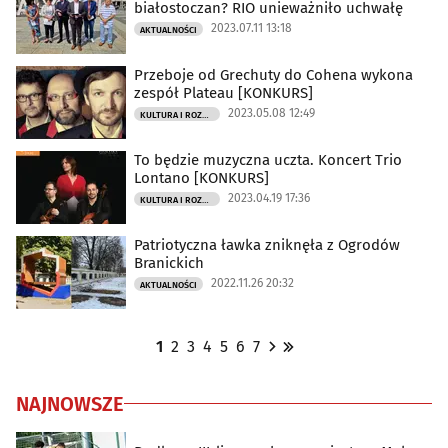
białostoczan? RIO unieważniło uchwałę
2023.07.11 13:18
AKTUALNOŚCI
Przeboje od Grechuty do Cohena wykona
zespół Plateau [KONKURS]
2023.05.08 12:49
KULTURA I ROZRYWKA
To będzie muzyczna uczta. Koncert Trio
Lontano [KONKURS]
2023.04.19 17:36
KULTURA I ROZRYWKA
Patriotyczna ławka zniknęła z Ogrodów
Branickich
2022.11.26 20:32
AKTUALNOŚCI
1
2
3
4
5
6
7
NAJNOWSZE