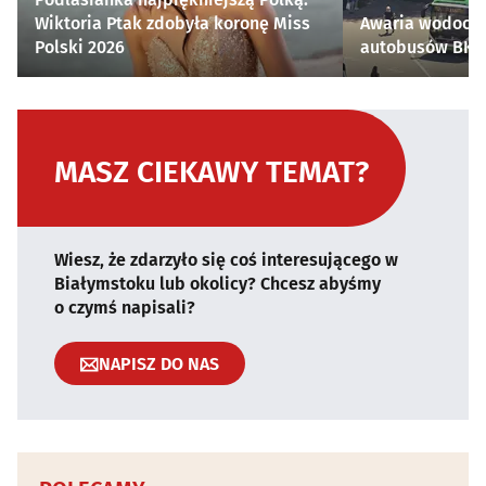
Wiktoria Ptak zdobyła koronę Miss
Awaria wodocią
Polski 2026
autobusów BKM 
MASZ CIEKAWY TEMAT?
Wiesz, że zdarzyło się coś interesującego w
Białymstoku lub okolicy? Chcesz abyśmy
o czymś napisali?
NAPISZ DO NAS