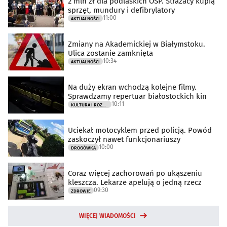
2 mln zł dla podlaskich OSP. Strażacy kupią
sprzęt, mundury i defibrylatory
11:00
AKTUALNOŚCI
Zmiany na Akademickiej w Białymstoku.
Ulica zostanie zamknięta
10:34
AKTUALNOŚCI
Na duży ekran wchodzą kolejne filmy.
Sprawdzamy repertuar białostockich kin
10:11
KULTURA I ROZRYWKA
Uciekał motocyklem przed policją. Powód
zaskoczył nawet funkcjonariuszy
10:00
DROGÓWKA
Coraz więcej zachorowań po ukąszeniu
kleszcza. Lekarze apelują o jedną rzecz
09:30
ZDROWIE
WIĘCEJ WIADOMOŚCI