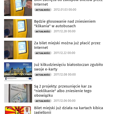
Internet
2012.01.03 00:00
AKTUALNOŚCI
Będzie głosowanie nad zniesieniem
"klikania" w autobusach
2011.12.28 00:00
AKTUALNOŚCI
Za bilet miejski można już płacić przez
Internet
2011.12.22 00:00
AKTUALNOŚCI
Już kilkudziesięciu białostoczan zgubiło
swoje e-karty
2011.12.08 00:00
AKTUALNOŚCI
Są 2 projekty: przesunięcie kar za
"nieklikanie" albo zniesienie tego
obowiązku
2011.12.06 00:00
AKTUALNOŚCI
Bilet miejski już działa na kartach kibica
Jagiellonii