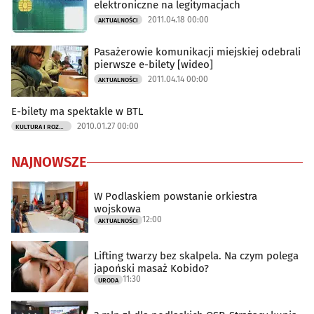
elektroniczne na legitymacjach
2011.04.18 00:00
AKTUALNOŚCI
Pasażerowie komunikacji miejskiej odebrali
pierwsze e-bilety [wideo]
2011.04.14 00:00
AKTUALNOŚCI
E-bilety ma spektakle w BTL
2010.01.27 00:00
KULTURA I ROZRYWKA
NAJNOWSZE
W Podlaskiem powstanie orkiestra
wojskowa
12:00
AKTUALNOŚCI
Lifting twarzy bez skalpela. Na czym polega
japoński masaż Kobido?
11:30
URODA