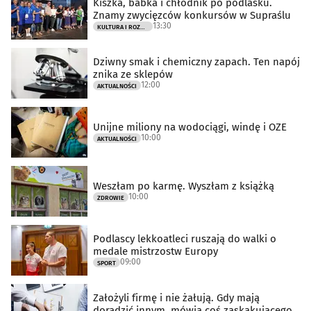
Kiszka, babka i chłodnik po podlasku.
Znamy zwycięzców konkursów w Supraślu
13:30
KULTURA I ROZRYWKA
Dziwny smak i chemiczny zapach. Ten napój
znika ze sklepów
12:00
AKTUALNOŚCI
Unijne miliony na wodociągi, windę i OZE
10:00
AKTUALNOŚCI
Weszłam po karmę. Wyszłam z książką
10:00
ZDROWIE
Podlascy lekkoatleci ruszają do walki o
medale mistrzostw Europy
09:00
SPORT
Założyli firmę i nie żałują. Gdy mają
doradzić innym, mówią coś zaskakującego