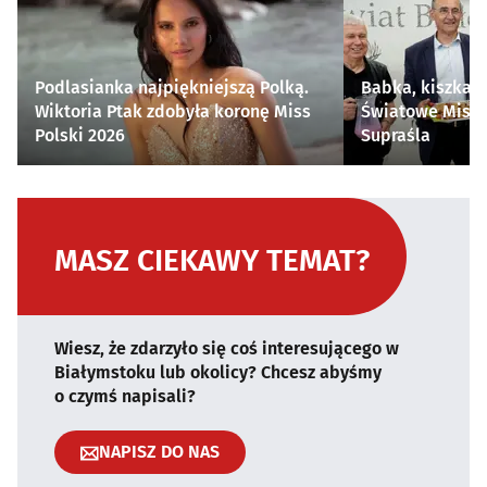
Podlasianka najpiękniejszą Polką.
Babka, kiszka i
Wiktoria Ptak zdobyła koronę Miss
Światowe Mistr
Polski 2026
Supraśla
MASZ CIEKAWY TEMAT?
Wiesz, że zdarzyło się coś interesującego w
Białymstoku lub okolicy? Chcesz abyśmy
o czymś napisali?
NAPISZ DO NAS