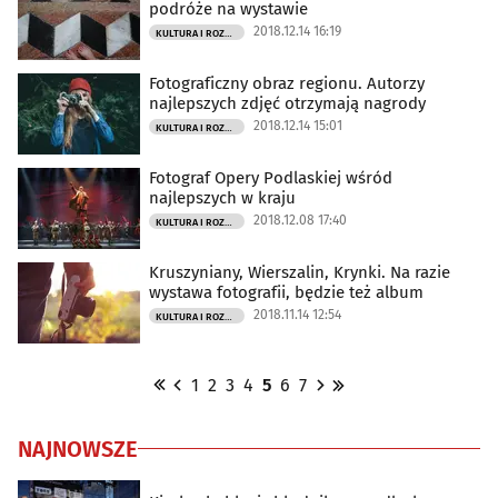
podróże na wystawie
2018.12.14 16:19
KULTURA I ROZRYWKA
Fotograficzny obraz regionu. Autorzy
najlepszych zdjęć otrzymają nagrody
2018.12.14 15:01
KULTURA I ROZRYWKA
Fotograf Opery Podlaskiej wśród
najlepszych w kraju
2018.12.08 17:40
KULTURA I ROZRYWKA
Kruszyniany, Wierszalin, Krynki. Na razie
wystawa fotografii, będzie też album
2018.11.14 12:54
KULTURA I ROZRYWKA
1
2
3
4
5
6
7
NAJNOWSZE