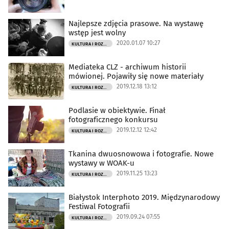
Najlepsze zdjęcia prasowe. Na wystawę
wstęp jest wolny
2020.01.07 10:27
KULTURA I ROZRYWKA
Mediateka CLZ - archiwum historii
mówionej. Pojawiły się nowe materiały
2019.12.18 13:12
KULTURA I ROZRYWKA
Podlasie w obiektywie. Finał
fotograficznego konkursu
2019.12.12 12:42
KULTURA I ROZRYWKA
Tkanina dwuosnowowa i fotografie. Nowe
wystawy w WOAK-u
2019.11.25 13:23
KULTURA I ROZRYWKA
Białystok Interphoto 2019. Międzynarodowy
Festiwal Fotografii
2019.09.24 07:55
KULTURA I ROZRYWKA