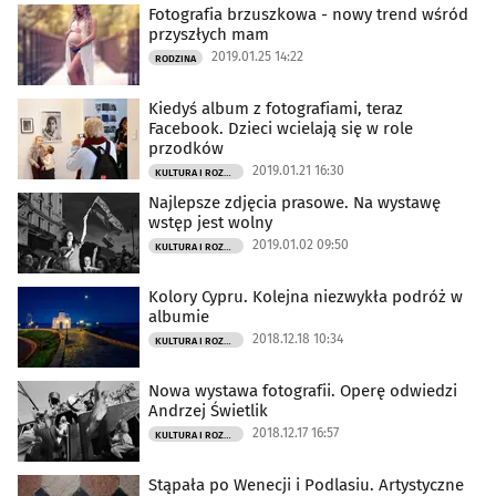
Fotografia brzuszkowa - nowy trend wśród
przyszłych mam
2019.01.25 14:22
RODZINA
Kiedyś album z fotografiami, teraz
Facebook. Dzieci wcielają się w role
przodków
2019.01.21 16:30
KULTURA I ROZRYWKA
Najlepsze zdjęcia prasowe. Na wystawę
wstęp jest wolny
2019.01.02 09:50
KULTURA I ROZRYWKA
Kolory Cypru. Kolejna niezwykła podróż w
albumie
2018.12.18 10:34
KULTURA I ROZRYWKA
Nowa wystawa fotografii. Operę odwiedzi
Andrzej Świetlik
2018.12.17 16:57
KULTURA I ROZRYWKA
Stąpała po Wenecji i Podlasiu. Artystyczne