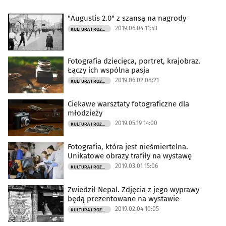
"Augustis 2.0" z szansą na nagrody
2019.06.04 11:53
KULTURA I ROZRYWKA
Fotografia dziecięca, portret, krajobraz.
Łączy ich wspólna pasja
2019.06.02 08:21
KULTURA I ROZRYWKA
Ciekawe warsztaty fotograficzne dla
młodzieży
2019.05.19 14:00
KULTURA I ROZRYWKA
Fotografia, która jest nieśmiertelna.
Unikatowe obrazy trafiły na wystawę
2019.03.01 15:06
KULTURA I ROZRYWKA
Zwiedził Nepal. Zdjęcia z jego wyprawy
będą prezentowane na wystawie
2019.02.04 10:05
KULTURA I ROZRYWKA