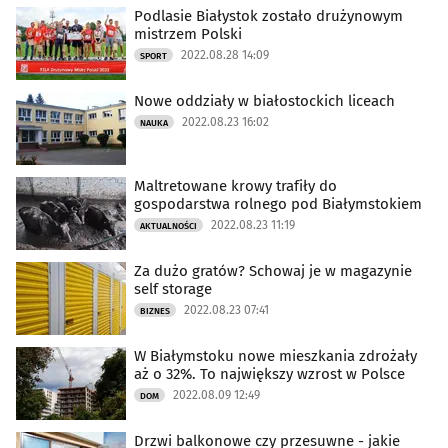
Podlasie Białystok zostało drużynowym
mistrzem Polski
2022.08.28 14:09
SPORT
Nowe oddziały w białostockich liceach
2022.08.23 16:02
NAUKA
Maltretowane krowy trafiły do
gospodarstwa rolnego pod Białymstokiem
2022.08.23 11:19
AKTUALNOŚCI
Za dużo gratów? Schowaj je w magazynie
self storage
2022.08.23 07:41
BIZNES
W Białymstoku nowe mieszkania zdrożały
aż o 32%. To największy wzrost w Polsce
2022.08.09 12:49
DOM
Drzwi balkonowe czy przesuwne - jakie