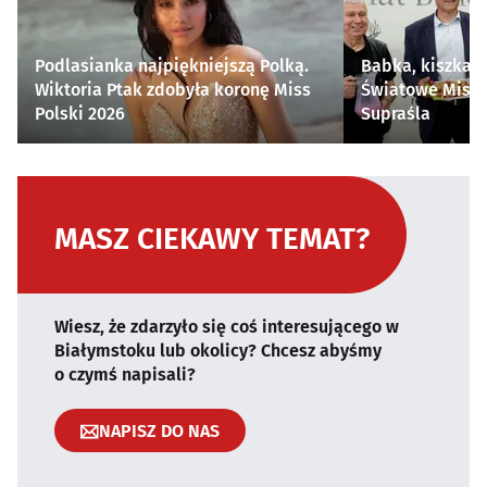
Podlasianka najpiękniejszą Polką.
Babka, kiszka i
Wiktoria Ptak zdobyła koronę Miss
Światowe Mistr
Polski 2026
Supraśla
MASZ CIEKAWY TEMAT?
Wiesz, że zdarzyło się coś interesującego w
Białymstoku lub okolicy? Chcesz abyśmy
o czymś napisali?
NAPISZ DO NAS