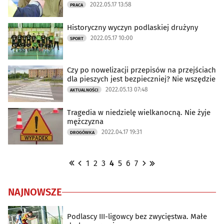
2022.05.17 13:58
PRACA
Historyczny wyczyn podlaskiej drużyny
2022.05.17 10:00
SPORT
Czy po nowelizacji przepisów na przejściach
dla pieszych jest bezpieczniej? Nie wszędzie
2022.05.13 07:48
AKTUALNOŚCI
Tragedia w niedzielę wielkanocną. Nie żyje
mężczyzna
2022.04.17 19:31
DROGÓWKA
1
2
3
4
5
6
7
NAJNOWSZE
Podlascy III-ligowcy bez zwycięstwa. Małe