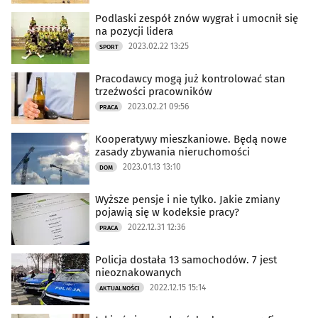
Podlaski zespół znów wygrał i umocnił się
na pozycji lidera
2023.02.22 13:25
SPORT
Pracodawcy mogą już kontrolować stan
trzeźwości pracowników
2023.02.21 09:56
PRACA
Kooperatywy mieszkaniowe. Będą nowe
zasady zbywania nieruchomości
2023.01.13 13:10
DOM
Wyższe pensje i nie tylko. Jakie zmiany
pojawią się w kodeksie pracy?
2022.12.31 12:36
PRACA
Policja dostała 13 samochodów. 7 jest
nieoznakowanych
2022.12.15 15:14
AKTUALNOŚCI