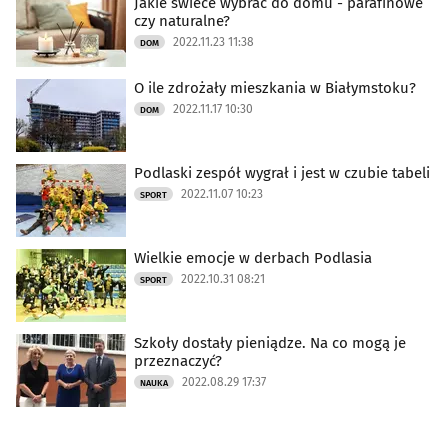
Jakie świece wybrać do domu - parafinowe
czy naturalne?
2022.11.23 11:38
DOM
O ile zdrożały mieszkania w Białymstoku?
2022.11.17 10:30
DOM
Podlaski zespół wygrał i jest w czubie tabeli
2022.11.07 10:23
SPORT
Wielkie emocje w derbach Podlasia
2022.10.31 08:21
SPORT
Szkoły dostały pieniądze. Na co mogą je
przeznaczyć?
2022.08.29 17:37
NAUKA