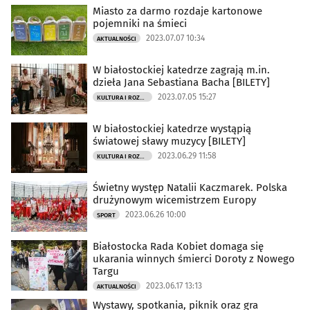
Miasto za darmo rozdaje kartonowe
pojemniki na śmieci
2023.07.07 10:34
AKTUALNOŚCI
W białostockiej katedrze zagrają m.in.
dzieła Jana Sebastiana Bacha [BILETY]
2023.07.05 15:27
KULTURA I ROZRYWKA
W białostockiej katedrze wystąpią
światowej sławy muzycy [BILETY]
2023.06.29 11:58
KULTURA I ROZRYWKA
Świetny występ Natalii Kaczmarek. Polska
drużynowym wicemistrzem Europy
2023.06.26 10:00
SPORT
Białostocka Rada Kobiet domaga się
ukarania winnych śmierci Doroty z Nowego
Targu
2023.06.17 13:13
AKTUALNOŚCI
Wystawy, spotkania, piknik oraz gra