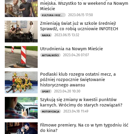
miejska. Wszystko to w weekend na Nowym
Mieście
2023.06.15 17:50
KULTURA I ROZRYWKA
Zmieniają świat już w szkole średniej!
Sprawdź, co robią uczniowie INFOTECH
2023.06.15 13:32
NAUKA
Utrudnienia na Nowym Mieście
2023.04.26 07:07
AKTUALNOŚCI
Podlaski klub rozegra ostatni mecz, a
później rozpocznie świętowanie
historycznego awansu
2023.04.20 10:30
SPORT
Szykują się zmiany w kwestii punktów
karnych. Wrócimy do starych rozwiązań?
2023.04.18 11:49
MOTORYZACJA
Filmowe premiery. Na co w tym tygodniu iść
do kina?