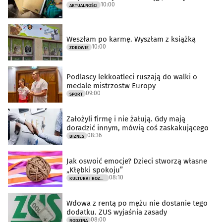
10:00
AKTUALNOŚCI
Weszłam po karmę. Wyszłam z książką
10:00
ZDROWIE
Podlascy lekkoatleci ruszają do walki o
medale mistrzostw Europy
09:00
SPORT
Założyli firmę i nie żałują. Gdy mają
doradzić innym, mówią coś zaskakującego
08:36
BIZNES
Jak oswoić emocje? Dzieci stworzą własne
„Kłębki spokoju”
08:10
KULTURA I ROZRYWKA
Wdowa z rentą po mężu nie dostanie tego
dodatku. ZUS wyjaśnia zasady
08:00
RODZINA