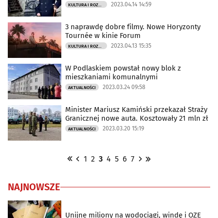
2023.04.14 14:59
KULTURA I ROZRYWKA
3 naprawdę dobre filmy. Nowe Horyzonty
Tournée w kinie Forum
2023.04.13 15:35
KULTURA I ROZRYWKA
W Podlaskiem powstał nowy blok z
mieszkaniami komunalnymi
2023.03.24 09:58
AKTUALNOŚCI
Minister Mariusz Kamiński przekazał Straży
Granicznej nowe auta. Kosztowały 21 mln zł
2023.03.20 15:19
AKTUALNOŚCI
1
2
3
4
5
6
7
NAJNOWSZE
Unijne miliony na wodociągi, windę i OZE