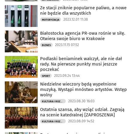
Ze stacji zniknie popularne paliwo, a nowe
nie będzie dla wszystkich
2023.12.01 11:38
MOTORYZACJA
Białostocka agencja PR-owa rośnie w siłę.
Otwiera swoje biuro w Krakowie
2023.11.15 07:52
BIZNES
Podlaski beniaminek walczył, ale nie dał
rady. Na pierwsze punkty musi jeszcze
poczekać
2023.09.24 13:44
SPORT
Niedzielne wieczory będą wypełnione
muzyką. Wystąpi mnóstwo artystów. Wstęp
wolny
2023.08.30 16:03
KULTURA I ROZRYWKA
Ostatnia szansa, aby wziąć udział. Zagrają
na scenie katedralnej [ZAPROSZENIA]
2023.08.09 14:52
KULTURA I ROZRYWKA