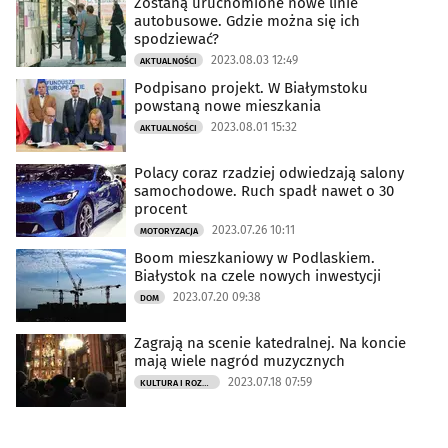
Zostaną uruchomione nowe linie
autobusowe. Gdzie można się ich
spodziewać?
2023.08.03 12:49
AKTUALNOŚCI
Podpisano projekt. W Białymstoku
powstaną nowe mieszkania
2023.08.01 15:32
AKTUALNOŚCI
Polacy coraz rzadziej odwiedzają salony
samochodowe. Ruch spadł nawet o 30
procent
2023.07.26 10:11
MOTORYZACJA
Boom mieszkaniowy w Podlaskiem.
Białystok na czele nowych inwestycji
2023.07.20 09:38
DOM
Zagrają na scenie katedralnej. Na koncie
mają wiele nagród muzycznych
2023.07.18 07:59
KULTURA I ROZRYWKA