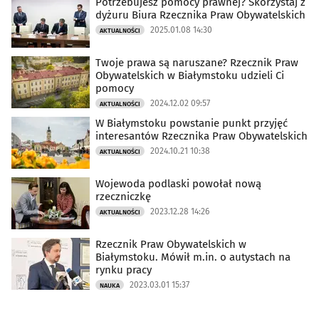
Potrzebujesz pomocy prawnej? Skorzystaj z
dyżuru Biura Rzecznika Praw Obywatelskich
2025.01.08 14:30
AKTUALNOŚCI
Twoje prawa są naruszane? Rzecznik Praw
Obywatelskich w Białymstoku udzieli Ci
pomocy
2024.12.02 09:57
AKTUALNOŚCI
W Białymstoku powstanie punkt przyjęć
interesantów Rzecznika Praw Obywatelskich
2024.10.21 10:38
AKTUALNOŚCI
Wojewoda podlaski powołał nową
rzeczniczkę
2023.12.28 14:26
AKTUALNOŚCI
Rzecznik Praw Obywatelskich w
Białymstoku. Mówił m.in. o autystach na
rynku pracy
2023.03.01 15:37
NAUKA