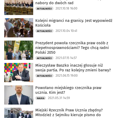
nabory do dwóch rad
2021.10.18 16:00
AKTUALNOŚCI
Kolejni migranci na granicy. Jest wypowiedź
Kościoła
2021.10.04 10:41
AKTUALNOŚCI
Prezydent powoła rzecznika praw osób z
niepełnosprawnościami? Tego chcą radni
Polski 2050
2021.07.15 14:57
AKTUALNOŚCI
Mieczysław Baszko inaczej głosuje niż
swoja partia. Po raz kolejny zmieni barwy?
2021.06.15 19:00
AKTUALNOŚCI
Powołano miejskiego rzecznika praw
ucznia. Kim jest?
2021.05.31 14:59
NAUKA
Miejski Rzecznik Praw Ucznia zbędny?
Młodzież z Sejmiku kieruje pismo do