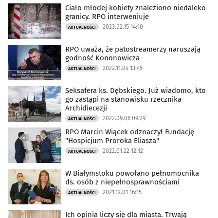
Ciało młodej kobiety znaleziono niedaleko
granicy. RPO interweniuje
2023.02.15 14:10
AKTUALNOŚCI
RPO uważa, że patostreamerzy naruszają
godność Kononowicza
2022.11.04 13:45
AKTUALNOŚCI
Seksafera ks. Dębskiego. Już wiadomo, kto
go zastąpi na stanowisku rzecznika
Archidiecezji
2022.09.06 09:29
AKTUALNOŚCI
RPO Marcin Wiącek odznaczył Fundację
"Hospicjum Proroka Eliasza"
2022.01.22 12:12
AKTUALNOŚCI
W Białymstoku powołano pełnomocnika
ds. osób z niepełnosprawnościami
2021.12.01 16:15
AKTUALNOŚCI
Ich opinia liczy się dla miasta. Trwają