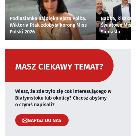
Podlasianka najpiękniejszą Polką.
Babka, kiszka i
Wiktoria Ptak zdobyła koronę Miss
Światowe Mistr
Polski 2026
Supraśla
MASZ CIEKAWY TEMAT?
Wiesz, że zdarzyło się coś interesującego w
Białymstoku lub okolicy? Chcesz abyśmy
o czymś napisali?
NAPISZ DO NAS