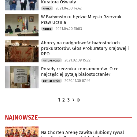
Kuratora Oświaty
2021.04.30 14:42
NAUKA
W Białymstoku będzie Miejski Rzecznik
Praw Ucznia
2021.04.20 15:03
NAUKA
Aborcyjna nadgorliwość białostockich
prokuratorów. Głos Prokuratury Krajowej i
RPO
2021.02.09 15:22
AKTUALNOŚCI
Porady rzecznika konsumentów. O co
najczęściej pytają białostoczanie?
2020.11.30 07:46
AKTUALNOŚCI
1
2
3
NAJNOWSZE
Na Chorten Arenę zawita ulubiony rywal