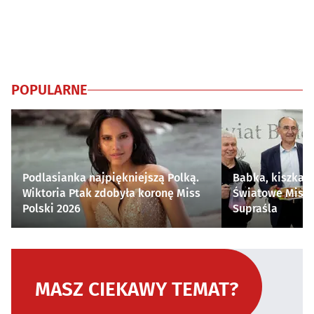
POPULARNE
Podlasianka najpiękniejszą Polką.
Babka, kiszka i
Wiktoria Ptak zdobyła koronę Miss
Światowe Mistr
Polski 2026
Supraśla
MASZ CIEKAWY TEMAT?