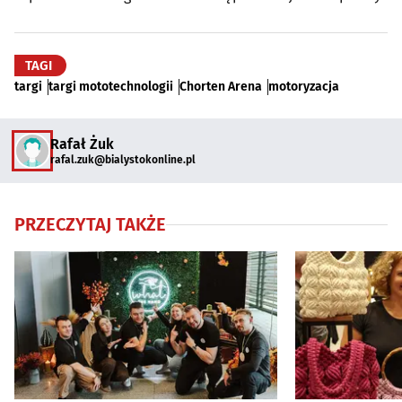
TAGI
targi
targi mototechnologii
Chorten Arena
motoryzacja
Rafał Żuk
rafal.zuk@bialystokonline.pl
PRZECZYTAJ TAKŻE