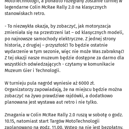
MotoTechnologii, a ponadto rozegrany zostanie turniej w
legendarne Colin McRae Rally 2.0 na klasycznych
stanowiskach retro.
- To niezwykła okazja, by zobaczyć, jak motoryzacja
zmieniała się na przestrzeni lat – od klasycznych modeli,
po najnowsze samochody elektryczne. Z jednej strony
historia, z drugiej – przyszłość! To będzie ostatnie
wydarzenie w tym sezonie, więc nie może Was zabraknąć!
Z tej okazji nasze muzeum będzie dostępne za darmo dla
wszystkich odwiedzających - czytamy w komunikacie
Muzeum Gier i Technologii.
W turnieju pula nagród wyniesie aż 6000 zł.
Organizatorzy zapowiadają, że na miejscu będzie można
zobaczyć na żywo prawdziwe rajdówki, a dodatkowo
planowana jest wystawa aut retro i nie tylko.
Zmagania w Colin McRae Rally 2.0 ruszą w sobotę o godz.
10.15, natomiast start Targów MotoTechnologii
zaplanowano na godz. 11.00. Wstęp na nie jest bezpłatny.