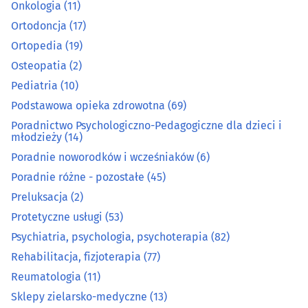
Onkologia
(11)
Medyczna aparatura i materiały
(16)
Ortodoncja
(17)
Ortopedia
(19)
Medyczny i rehabilitacyjny sprzęt
(35)
Osteopatia
(2)
Pediatria
(10)
Nefrologia
(5)
Podstawowa opieka zdrowotna
(69)
Poradnictwo Psychologiczno-Pedagogiczne dla dzieci i
Neurochirurgia
(4)
młodzieży
(14)
Poradnie noworodków i wcześniaków
(6)
Neurologia
(21)
Poradnie różne - pozostałe
(45)
Preluksacja
(2)
Okulistyka
(30)
Protetyczne usługi
(53)
Onkologia
(11)
Psychiatria, psychologia, psychoterapia
(82)
Rehabilitacja, fizjoterapia
(77)
Ortodoncja
(17)
Reumatologia
(11)
Sklepy zielarsko-medyczne
(13)
Ortopedia
(19)