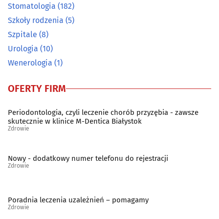
Stomatologia
(182)
Szkoły rodzenia
(5)
Osteopatia
(2)
Szpitale
(8)
Pediatria
(10)
Urologia
(10)
Wenerologia
(1)
Podstawowa opieka zdrowotna
(69)
OFERTY FIRM
Poradnictwo Psychologiczno-Pedagogiczne dla dzieci i
młodzieży
(14)
Periodontologia, czyli leczenie chorób przyzębia - zawsze
skutecznie w klinice M-Dentica Białystok
Poradnie noworodków i wcześniaków
(6)
Zdrowie
Poradnie różne - pozostałe
(45)
Nowy - dodatkowy numer telefonu do rejestracji
Zdrowie
Preluksacja
(2)
Poradnia leczenia uzależnień – pomagamy
Protetyczne usługi
(53)
Zdrowie