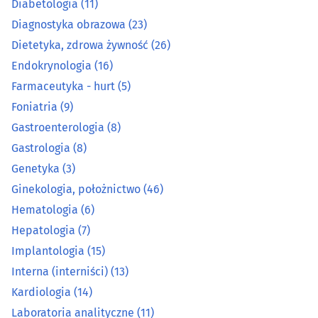
Diabetologia
(11)
Gastrologia
(8)
Diagnostyka obrazowa
(23)
Genetyka
(3)
Dietetyka, zdrowa żywność
(26)
Endokrynologia
(16)
Ginekologia, położnictwo
(46)
Farmaceutyka - hurt
(5)
Foniatria
(9)
Hematologia
(6)
Gastroenterologia
(8)
Gastrologia
(8)
Hepatologia
(7)
Genetyka
(3)
Implantologia
(15)
Ginekologia, położnictwo
(46)
Hematologia
(6)
Interna (interniści)
(13)
Hepatologia
(7)
Implantologia
(15)
Kardiologia
(14)
Interna (interniści)
(13)
Kardiologia
(14)
Laboratoria analityczne
(11)
Laboratoria analityczne
(11)