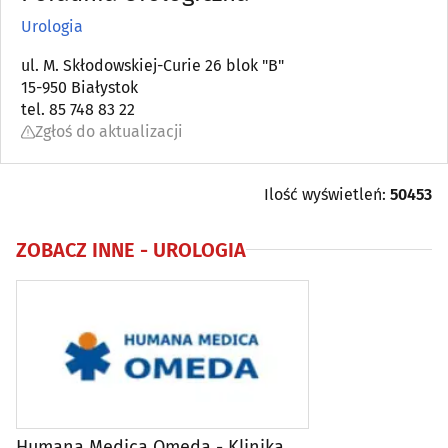
Urologia
Angiologia
(5)
ul. M. Skłodowskiej-Curie 26 blok "B"
15-950 Białystok
Apteki
(92)
tel. 85 748 83 22
Zgłoś do aktualizacji
Audiologia
(5)
Chirurgia
(47)
Ilość wyświetleń:
50453
Chirurgia dziecięca
(4)
ZOBACZ INNE -
UROLOGIA
Chirurgia plastyczna
(3)
Choroby piersi
(6)
Choroby płuc i gruźlica
(5)
Humana Medica Omeda - Klinika
Choroby zakaźne
(5)