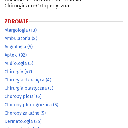
Chirurgiczno-Ortopedyczna
Dermatologia
(25)
ZDROWIE
Diabetologia
(11)
Alergologia
(18)
Ambulatoria
(8)
Diagnostyka obrazowa
(23)
Angiologia
(5)
Apteki
(92)
Dietetyka, zdrowa żywność
(26)
Audiologia
(5)
Chirurgia
(47)
Endokrynologia
(16)
Chirurgia dziecięca
(4)
Farmaceutyka - hurt
(5)
Chirurgia plastyczna
(3)
Choroby piersi
(6)
Foniatria
(9)
Choroby płuc i gruźlica
(5)
Choroby zakaźne
(5)
Gastroenterologia
(8)
Dermatologia
(25)