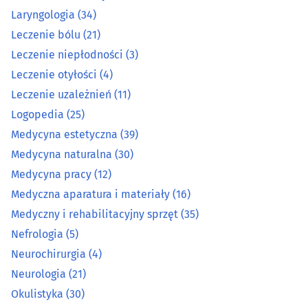
Laryngologia
(34)
Laryngologia
(34)
Leczenie bólu
(21)
Leczenie bólu
(21)
Leczenie niepłodności
(3)
Leczenie otyłości
(4)
Leczenie niepłodności
(3)
Leczenie uzależnień
(11)
Logopedia
(25)
Leczenie otyłości
(4)
Medycyna estetyczna
(39)
Medycyna naturalna
(30)
Leczenie uzależnień
(11)
Medycyna pracy
(12)
Logopedia
(25)
Medyczna aparatura i materiały
(16)
Medyczny i rehabilitacyjny sprzęt
(35)
Medycyna estetyczna
(39)
Nefrologia
(5)
Neurochirurgia
(4)
Medycyna naturalna
(30)
Neurologia
(21)
Okulistyka
(30)
Medycyna pracy
(12)