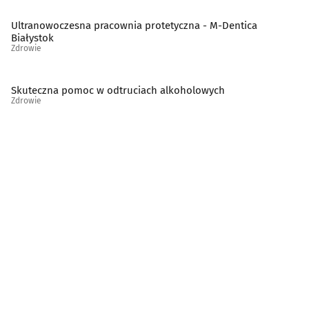
Psychiatria, psychologia, psychoterapia
(82)
Ultranowoczesna pracownia protetyczna - M-Dentica
Białystok
Rehabilitacja, fizjoterapia
(77)
Zdrowie
Reumatologia
(11)
Skuteczna pomoc w odtruciach alkoholowych
Zdrowie
Sklepy zielarsko-medyczne
(13)
Stomatologia
(182)
Szkoły rodzenia
(5)
Szpitale
(8)
Urologia
(10)
Wenerologia
(1)