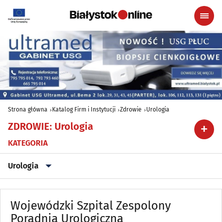
Strona główna
Katalog Firm i Instytucji
Zdrowie
Urologia
ZDROWIE
:
Urologia
KATEGORIA
Urologia
Alergologia
(18)
Wojewódzki Szpital Zespolony
Ambulatoria
Poradnia Urologiczna
(8)