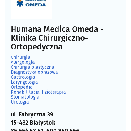
Angiologia
(5)
Apteki
(92)
Humana Medica Omeda -
Klinika Chirurgiczno-
Audiologia
(5)
Ortopedyczna
Chirurgia
(47)
Chirurgia
Alergologia
Chirurgia plastyczna
Chirurgia dziecięca
(4)
Diagnostyka obrazowa
Gastrologia
Laryngologia
Chirurgia plastyczna
(3)
Ortopedia
Rehabilitacja, fizjoterapia
Stomatologia
Choroby piersi
(6)
Urologia
ul. Fabryczna 39
Choroby płuc i gruźlica
(5)
15-482 Białystok
85 654 53 53, 600 850 566
Choroby zakaźne
(5)