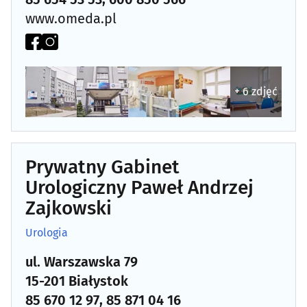
www.omeda.pl
Dermatologia
(25)
Diabetologia
(11)
+ 6 zdjęć
Diagnostyka obrazowa
(23)
Dietetyka, zdrowa żywność
(26)
Prywatny Gabinet
Endokrynologia
(16)
Urologiczny Paweł Andrzej
Zajkowski
Farmaceutyka - hurt
(5)
Urologia
Foniatria
(9)
ul. Warszawska 79
Gastroenterologia
(8)
15-201 Białystok
85 670 12 97, 85 871 04 16