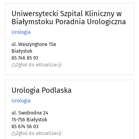
Uniwersytecki Szpital Kliniczny w
Osteopatia
(2)
Białymstoku Poradnia Urologiczna
Pediatria
(10)
Urologia
ul. Waszyngtona 15a
Podstawowa opieka zdrowotna
(69)
Białystok
85 746 85 93
Poradnictwo Psychologiczno-Pedagogiczne dla dzieci i
Zgłoś do aktualizacji
młodzieży
(14)
Poradnie noworodków i wcześniaków
(6)
Urologia Podlaska
Poradnie różne - pozostałe
(45)
Urologia
ul. Swobodna 24
Preluksacja
(2)
15-756 Białystok
85 674 56 03
Protetyczne usługi
(53)
Zgłoś do aktualizacji