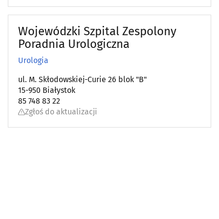
Psychiatria, psychologia, psychoterapia
(82)
Wojewódzki Szpital Zespolony
Rehabilitacja, fizjoterapia
(77)
Poradnia Urologiczna
Reumatologia
(11)
Urologia
ul. M. Skłodowskiej-Curie 26 blok "B"
Sklepy zielarsko-medyczne
(13)
15-950 Białystok
85 748 83 22
Stomatologia
(182)
Zgłoś do aktualizacji
Szkoły rodzenia
(5)
Szpitale
(8)
Urologia
(10)
Wenerologia
(1)