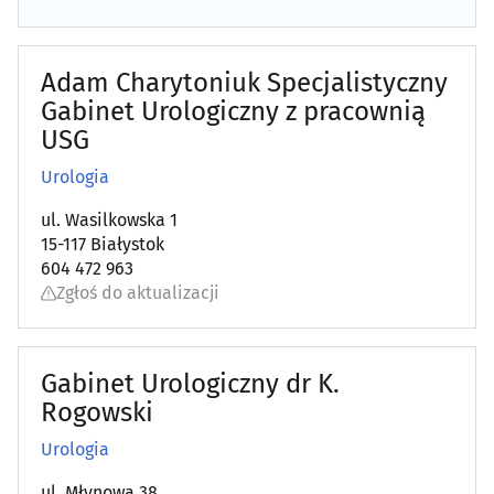
Gastrologia
(8)
Genetyka
(3)
Adam Charytoniuk Specjalistyczny
Gabinet Urologiczny z pracownią
Ginekologia, położnictwo
(46)
USG
Urologia
Hematologia
(6)
ul. Wasilkowska 1
Hepatologia
(7)
15-117 Białystok
604 472 963
Implantologia
(15)
Zgłoś do aktualizacji
Interna (interniści)
(13)
Gabinet Urologiczny dr K.
Kardiologia
(14)
Rogowski
Urologia
Laboratoria analityczne
(11)
ul. Młynowa 38