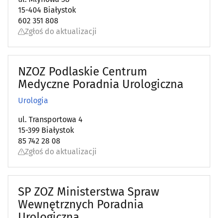
15-404 Białystok
Laryngologia
(34)
602 351 808
Zgłoś do aktualizacji
Leczenie bólu
(21)
Leczenie niepłodności
(3)
NZOZ Podlaskie Centrum
Medyczne Poradnia Urologiczna
Leczenie otyłości
(4)
Urologia
Leczenie uzależnień
(11)
ul. Transportowa 4
15-399 Białystok
Logopedia
(25)
85 742 28 08
Zgłoś do aktualizacji
Medycyna estetyczna
(39)
Medycyna naturalna
(30)
SP ZOZ Ministerstwa Spraw
Wewnętrznych Poradnia
Medycyna pracy
(12)
Urologiczna