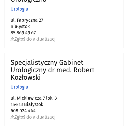
Urologia
Medyczna aparatura i materiały
(16)
ul. Fabryczna 27
Medyczny i rehabilitacyjny sprzęt
(35)
Białystok
85 869 49 67
Nefrologia
(5)
Zgłoś do aktualizacji
Neurochirurgia
(4)
Specjalistyczny Gabinet
Neurologia
(21)
Urologiczny dr med. Robert
Kozłowski
Okulistyka
(30)
Urologia
Onkologia
(11)
ul. Mickiewicza 7 lok. 3
15-213 Białystok
608 024 444
Ortodoncja
(17)
Zgłoś do aktualizacji
Ortopedia
(19)