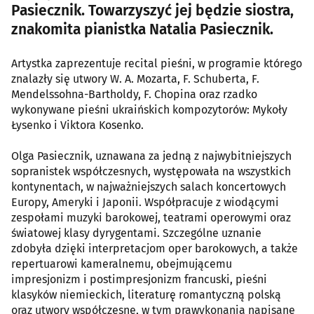
Pasiecznik. Towarzyszyć jej będzie siostra,
znakomita pianistka Natalia Pasiecznik.
Artystka zaprezentuje recital pieśni, w programie którego
znalazły się utwory W. A. Mozarta, F. Schuberta, F.
Mendelssohna-Bartholdy, F. Chopina oraz rzadko
wykonywane pieśni ukraińskich kompozytorów: Mykoły
Łysenko i Viktora Kosenko.
Olga Pasiecznik, uznawana za jedną z najwybitniejszych
sopranistek współczesnych, występowała na wszystkich
kontynentach, w najważniejszych salach koncertowych
Europy, Ameryki i Japonii. Współpracuje z wiodącymi
zespołami muzyki barokowej, teatrami operowymi oraz
światowej klasy dyrygentami. Szczególne uznanie
zdobyła dzięki interpretacjom oper barokowych, a także
repertuarowi kameralnemu, obejmującemu
impresjonizm i postimpresjonizm francuski, pieśni
klasyków niemieckich, literaturę romantyczną polską
oraz utwory współczesne, w tym prawykonania napisane