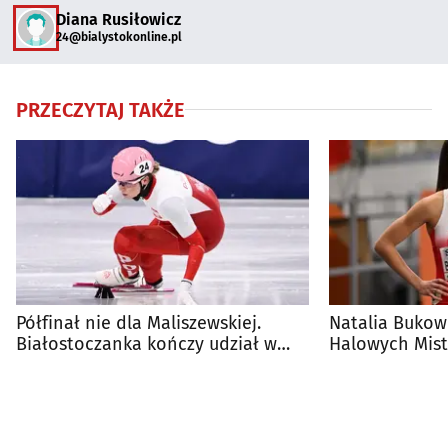
Diana Rusiłowicz
24@bialystokonline.pl
PRZECZYTAJ TAKŻE
Półfinał nie dla Maliszewskiej.
Natalia Bukow
Białostoczanka kończy udział w
Halowych Mist
igrzyskach