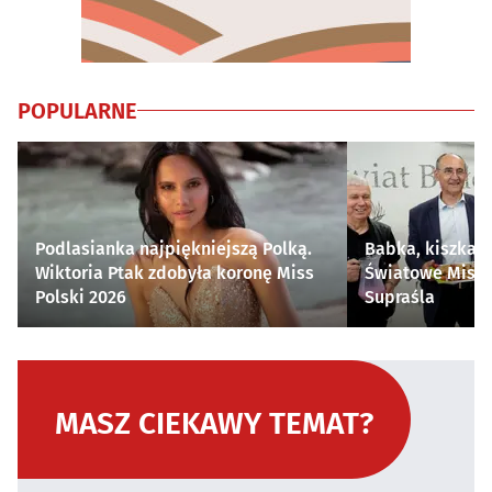
POPULARNE
Podlasianka najpiękniejszą Polką.
Babka, kiszka i
Wiktoria Ptak zdobyła koronę Miss
Światowe Mistr
Polski 2026
Supraśla
MASZ CIEKAWY TEMAT?