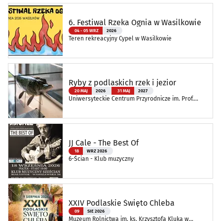
6. Festiwal Rzeka Ognia w Wasilkowie
04 - 05 WRZ
2026
Teren rekreacyjny Cypel w Wasilkowie
Ryby z podlaskich rzek i jezior
20 MAJ
2026
31 MAJ
2027
Uniwersyteckie Centrum Przyrodnicze im. Prof.
Andrzeja Myrchy
JJ Cale - The Best Of
18
WRZ 2026
6-Ścian - Klub muzyczny
XXIV Podlaskie Święto Chleba
09
SIE 2026
Muzeum Rolnictwa im. ks. Krzysztofa Kluka w