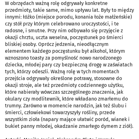
W obrzędach ważną rolę odgrywały konkretne
przedmioty, takie same, mimo upływu lat. Były to między
innymi: łóżko (miejsce porodu, konania łoże małżeńskie)
czy stół przy którym celebrowano uroczystości, i te
radosne, i smutne. Przy nim odbywało się przyjęcie z
okazji chrztu, uczta weselna, poczęstunek po śmierci
bliskiej osoby. Oprócz jedzenia, nieodłącznym
elementem każdego poczęstunku był alkohol, którym
wznoszono toasty za pomyślność nowo narodzonego
dziecka, młodej pary czy bezpieczną drogę w zaświatach
tych, którzy odeszli. Ważną rolę w tych momentach
przejścia odgrywały określone potrawy, stosowne do
okazji stroje, ale też przedmioty codziennego użytku,
które nabierały wówczas szczególnego znaczenia, jak
okulary czy modlitewnik, które wkładano zmarłemu do
trumny. Zarówno w momencie narodzin, jak też ślubu i
śmierci, człowiekowi towarzyszyły rośliny, przede
wszystkim zioła (napary mające ułatwić poród, wianek i
bukiet panny młodej, okadzanie zmarłego dymem z ziół).