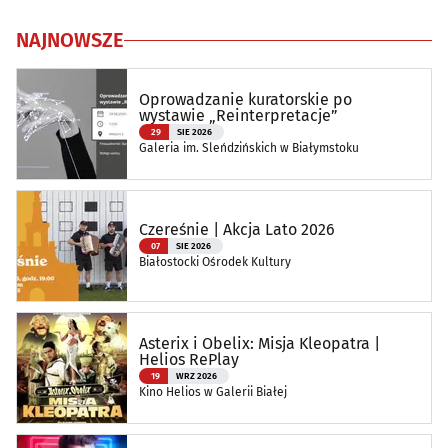
NAJNOWSZE
Oprowadzanie kuratorskie po
wystawie „Reinterpretacje”
29
SIE 2026
Galeria im. Sleńdzińskich w Białymstoku
Czereśnie | Akcja Lato 2026
07
SIE 2026
Białostocki Ośrodek Kultury
Asterix i Obelix: Misja Kleopatra |
Helios RePlay
19
WRZ 2026
Kino Helios w Galerii Białej