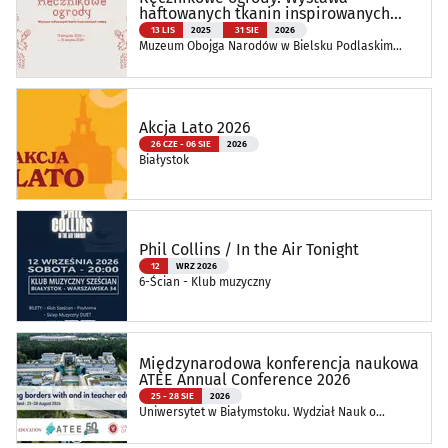
haftowanych tkanin inspirowanych
naturą
13 LIS
2025
31 SIE
2026
Muzeum Obojga Narodów w Bielsku Podlaskim
Oddział Muzeum Podlaskiego w Białymstoku
Akcja Lato 2026
26 CZE - 06 SIE
2026
Białystok
Phil Collins / In the Air Tonight
12
WRZ 2026
6-Ścian - Klub muzyczny
Międzynarodowa konferencja naukowa
ATEE Annual Conference 2026
25 - 28 SIE
2026
Uniwersytet w Białymstoku. Wydział Nauk o
Edukacji