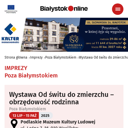
Strona główna
Imprezy
Poza Białymstokiem
Wystawa Od świtu do zmierzch
IMPREZY
Poza Białymstokiem
Wystawa Od świtu do zmierzchu –
obrzędowość rodzinna
Poza Białymstokiem
13 LIP - 15 PAŹ
2025
Podlaskie Muzeum Kultury Ludowej