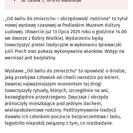
ul. Leśna 7, 16-010 Wasilków
„Od świtu do zmierzchu – obrzędowość rodzinna” to tytuł
nowej wystawy czasowej w Podlaskim Muzeum Kultury
Ludowej. Otwarcie już 13 lipca 2025 roku o godzinie 14.00
we dworze z Bobry Wielkiej. Wydarzeniu będą
towarzyszyć pieśni tradycyjne w wykonaniu śpiewaczki
Julii Piech oraz pokazy wykonywania wianków. Wstęp na
wernisaż jest bezpłatny.
Wystawa „Od świtu do zmierzchu” to opowieść o drodze,
jaką przebywa człowiek od chwili narodzin po śmierć.
Dawniej najważniejszym momentom tej drogi
towarzyszyły rytuały, których, szczególnie na wsi,
bezwzględnie przestrzegano. Zwyczaje i obrzędy
jednoczyły mieszkające pod jednym dachem,
wielopokoleniowe rodziny. Podtrzymywanie tradycji
dawało ich członkom poczucie bezpieczeństwa i ładu,
łagodziło niepokój związany z tym, co niezbadane.