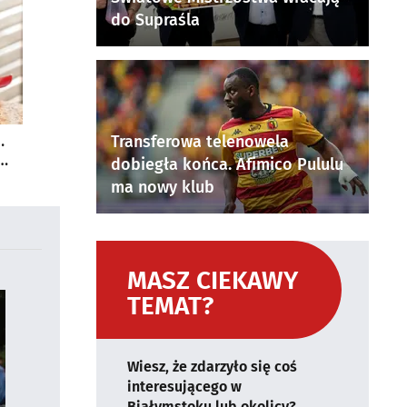
do Supraśla
.
Transferowa telenowela
dobiegła końca. Afimico Pululu
ma nowy klub
MASZ CIEKAWY
TEMAT?
Wiesz, że zdarzyło się coś
interesującego w
Białymstoku lub okolicy?