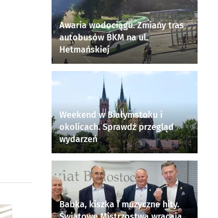
Awaria wodociągu. Zmiany tras
autobusów BKM na ul.
Hetmańskiej
Weekend w Białymstoku i
okolicach. Sprawdź przegląd
wydarzeń
Babka, kiszka i muzyczne hity.
Światowe Mistrzostwa wracają