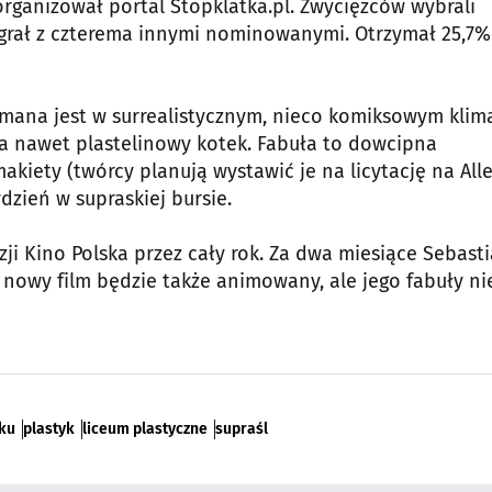
organizował portal Stopklatka.pl. Zwycięzców wybrali
wygrał z czterema innymi nominowanymi. Otrzymał 25,7%
ymana jest w surrealistycznym, nieco komiksowym klima
, a nawet plastelinowy kotek. Fabuła to dowcipna
akiety (twórcy planują wystawić je na licytację na Alle
dzień w supraskiej bursie.
ji Kino Polska przez cały rok. Za dwa miesiące Sebasti
 nowy film będzie także animowany, ale jego fabuły ni
ku
plastyk
liceum plastyczne
supraśl