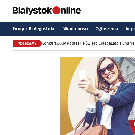
Firmy z Białegostoku
Wiadomości
Ogłoszenia
Imp
Konkursy
XXIV Podlaskie Święto Chleba
Lato z Churr
POLECAMY