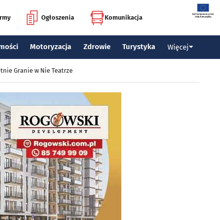
irmy
Ogłoszenia
Komunikacja
mości
Motoryzacja
Zdrowie
Turystyka
Więcej
tnie Granie w Nie Teatrze