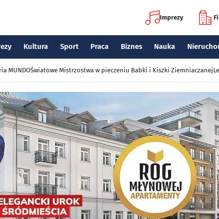
Imprezy
F
rezy
Kultura
Sport
Praca
Biznes
Nauka
Nierucho
eria MUNDO
Światowe Mistrzostwa w pieczeniu Babki i Kiszki Ziemniaczanej
Le