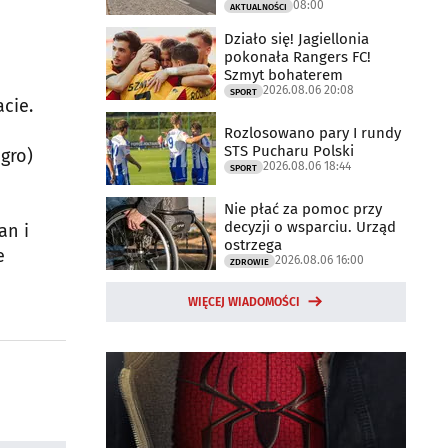
08:00
AKTUALNOŚCI
Działo się! Jagiellonia
pokonała Rangers FC!
Szmyt bohaterem
2026.08.06 20:08
SPORT
cie.
Rozlosowano pary I rundy
STS Pucharu Polski
gro)
2026.08.06 18:44
SPORT
Nie płać za pomoc przy
decyzji o wsparciu. Urząd
an i
ostrzega
e
2026.08.06 16:00
ZDROWIE
WIĘCEJ WIADOMOŚCI