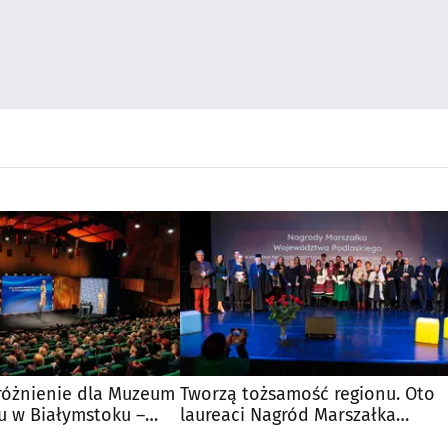
óżnienie dla Muzeum
Tworzą tożsamość regionu. Oto
u w Białymstoku –
laureaci Nagród Marszałka
rONy
Województwa Podlaskiego