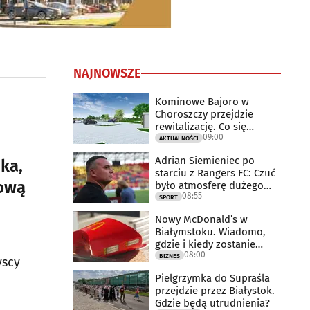
NAJNOWSZE
Kominowe Bajoro w
Choroszczy przejdzie
rewitalizację. Co się
09:00
zmieni?
AKTUALNOŚCI
Adrian Siemieniec po
ka,
starciu z Rangers FC: Czuć
mową
było atmosferę dużego
08:55
meczu
SPORT
Nowy McDonald’s w
Białymstoku. Wiadomo,
gdzie i kiedy zostanie
08:00
otwarty
BIZNES
yscy
Pielgrzymka do Supraśla
przejdzie przez Białystok.
Gdzie będą utrudnienia?