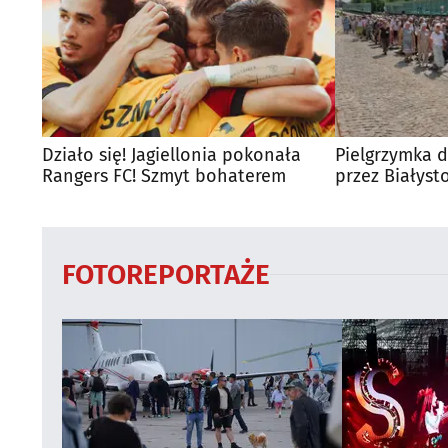
Działo się! Jagiellonia pokonała
Pielgrzymka d
Rangers FC! Szmyt bohaterem
przez Białyst
utrudnienia?
FOTOREPORTAŻE