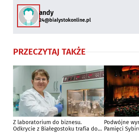
andy
24@bialystokonline.pl
PRZECZYTAJ TAKŻE
Z laboratorium do biznesu.
Podwójne wyr
Odkrycie z Białegostoku trafia do
Pamięci Sybir
zagranicznej firmy
Złote Bohate