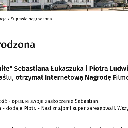
cja z Supraśla nagrodzona
grodzona
miłe" Sebastiana Łukaszuka i Piotra Ludwi
aślu, otrzymał Internetową Nagrodę Fil
ość - opisuje swoje zaskoczenie Sebastian.
 - dodaje Piotr. - Nasi znajomi super zareagowali. Wsz