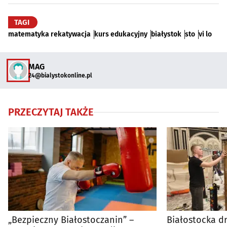
TAGI
matematyka rekatywacja
kurs edukacyjny
białystok
sto
vi lo
MAG
24@bialystokonline.pl
PRZECZYTAJ TAKŻE
„Bezpieczny Białostoczanin” –
Białostocka dr