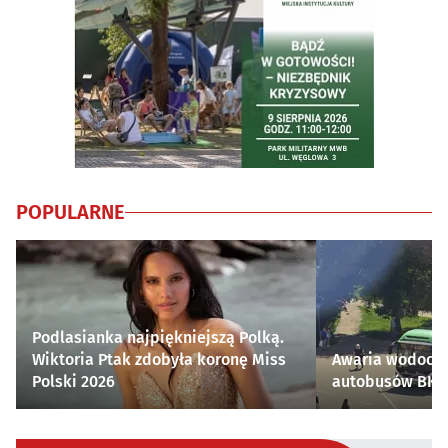
POPULARNE
Podlasianka najpiękniejszą Polką.
Wiktoria Ptak zdobyła koronę Miss
Awaria wodocią
Polski 2026
autobusów BKM 