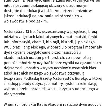
studiowania" jest wyrównanie szans edukacyjnych wśród
młodzieży zamieszkującej obszary o utrudnionym
dostępie do edukacji a także zmniejszenie różnic w
jakości edukacji na poziomie szkół średnich w
województwie podlaskim.
Maturzyści z 13 liceów uczestniczący w projekcie, biorą
udział w zajęciach fakultatywnych z matematyki, fizyki
lub informatyki, chemii, biologii, historii, j. polskiego,
WOS oraz j. angielskiego, w oparciu o program i materiały
dydaktyczne przygotowane przez nauczycieli
akademickich uczelni partnerskich, co z pewnością
pomoże młodzieży uzyskać lepsze wyniki na egzaminach
dojrzałości. Ponadto wszyscy uczniowie ostatnich klas
szkół średnich naszego województwa otrzymują
bezpłatnie Podlaską Gazetę Maturzystów Eurekę, w której
znajdują porady dotyczące matury, systemu rekrutacji,
wyboru uczelni oraz ciekawostki z życia studenckiego w
Białymstoku.
W ramach projektu Radio Akadera realizuje dwie audycje