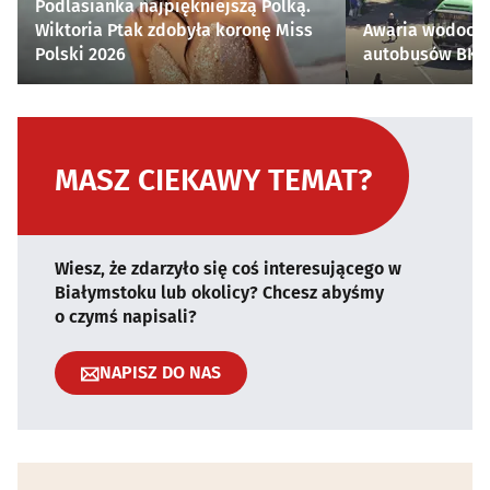
Podlasianka najpiękniejszą Polką.
Wiktoria Ptak zdobyła koronę Miss
Awaria wodocią
Polski 2026
autobusów BKM 
MASZ CIEKAWY TEMAT?
Wiesz, że zdarzyło się coś interesującego w
Białymstoku lub okolicy? Chcesz abyśmy
o czymś napisali?
NAPISZ DO NAS