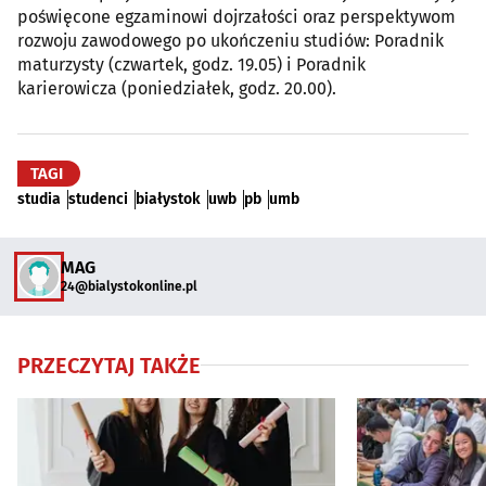
poświęcone egzaminowi dojrzałości oraz perspektywom
rozwoju zawodowego po ukończeniu studiów: Poradnik
maturzysty (czwartek, godz. 19.05) i Poradnik
karierowicza (poniedziałek, godz. 20.00).
TAGI
studia
studenci
białystok
uwb
pb
umb
MAG
24@bialystokonline.pl
PRZECZYTAJ TAKŻE