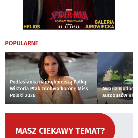
POPULARNE
Podlasianka najpiękniejszą Polką.
Wiktoria Ptak zdobyła koronę Miss
Awaria wodocią
Polski 2026
autobusów BKM 
MASZ CIEKAWY TEMAT?