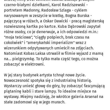
czarno-białymi dziełkami, Karol Radziszewski -
portretem Madonny, Radosław Szlaga - cyklem
narysowanym w zeszycie w kratkę, Bogna Burska -
pajęczycą w różach, a Oskar Dawicki - pracą magisterską
rozwieszoną kartka po kartce. Kuba Dąbrowski zapytał
różne osoby, co je denerwuje, a ich odpowiedzi m.in.:
"moja teściowa", "ciągły pośpiech, brak czasu na
cokolwiek" i "amerykański imperializm" wraz z
wizerunkiem odpytywanych umieścił na zdjęciach.
Natomiast Kobas Laksa utrwalił w filmie wyjazd z mamą
na... pielgrzymkę. To tylko mała część tego, co można
zobaczyć w elektrowni.
W jej stary budynek artysta tchnął nowe życie.
Nowoczesność spotyka się z industrialną historią.
Wystarczy unieść głowę do góry, by zobaczyć fascynującą
plątaninę kabli i stare lampy. To idealne miejsce na
wystawy. Miejmy nadzieję, że wkrótce galeria Arsenał na
stałe zadomowi się w jego murach.