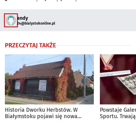
andy
24@bialystokonline.pl
PRZECZYTAJ TAKŻE
Historia Dworku Herbstów. W
Powstaje Galer
Białymstoku pojawi się nowa
Sportu. Trwaj
wystawa uliczna
jej otwarcia