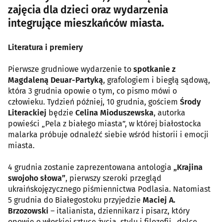
zajęcia dla dzieci oraz wydarzenia
integrujące mieszkańców miasta.
Literatura i premiery
Pierwsze grudniowe wydarzenie to
spotkanie z
Magdaleną Deuar-Partyką
, grafologiem i biegłą sądową,
która 3 grudnia opowie o tym, co pismo mówi o
człowieku. Tydzień później, 10 grudnia, gościem
Środy
Literackiej
będzie
Celina Mioduszewska
, autorka
powieści „Pela z białego miasta”, w której białostocka
malarka próbuje odnaleźć siebie wśród historii i emocji
miasta.
4 grudnia zostanie zaprezentowana antologia
„Krajina
swojoho słowa”
, pierwszy szeroki przegląd
ukraińskojęzycznego piśmiennictwa Podlasia. Natomiast
5 grudnia do Białegostoku przyjedzie
Maciej A.
Brzozowski
– italianista, dziennikarz i pisarz, który
opowie o włoskiej sztuce życia, stylu i filozofii „dolce